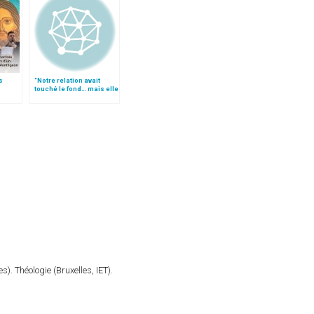
s
"Notre relation avait
touché le fond… mais elle
a été évangélisée"
). Théologie (Bruxelles, IET).