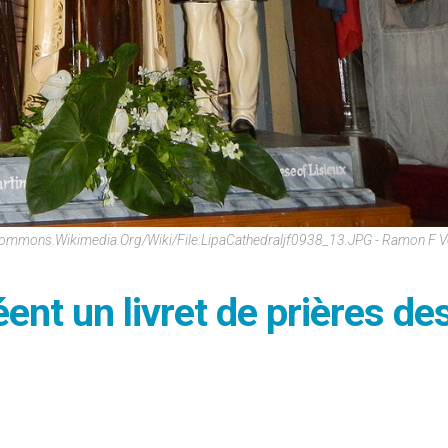
commons.wikimedia.org/wiki/File:LipaCathedraljf0938_13.JPG - Ramon F 
ent un livret de prières de