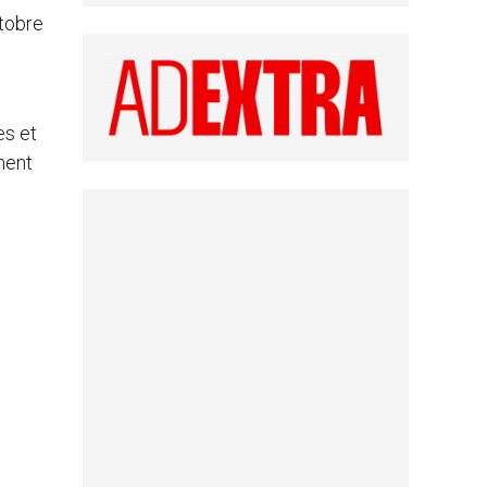
ctobre
es et
ement