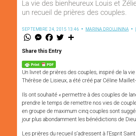
La vie des bienheureux Louis et Zélie
un recueil de prières des couples.
SEPTEMBRE 24, 2015 13:46
MARINA DROUJININA
W
M
F
T
S
h
e
a
w
h
a
s
c
i
a
t
s
e
t
r
Share this Entry
s
e
b
t
e
A
n
o
e
p
g
o
r
p
e
k
Un livret de prières des couples, inspiré de la vi
r
Thérèse de Lisieux, a été créé par Céline Maillet-
Ils ont souhaité « permettre à des couples de la
prendre le temps de remettre nos vies de couple 
en groupe de maximum cinq couples sont suggérée
jour plus abondamment les bénédictions de Dieu 
Les prières du recueil s’adressent à l’Esprit Sain