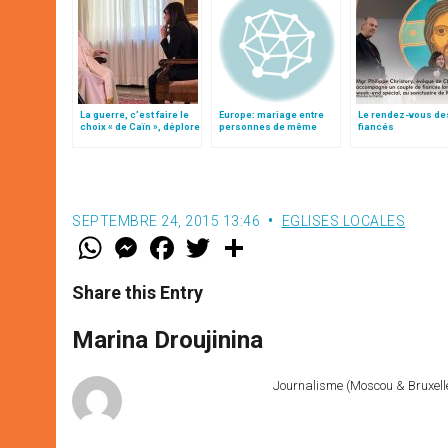
La guerre, c’est faire le
Europe: mariage entre
Le rendez-vous de
choix « de Caïn », déplore
personnes de même
fiancés
le pape François
sexe, deux nouvelles
affaires
SEPTEMBRE 24, 2015 13:46
EGLISES LOCALES
W
M
F
T
S
h
e
a
w
h
a
s
c
i
a
t
s
e
t
r
Share this Entry
s
e
b
t
e
A
n
o
e
p
g
o
r
Marina Droujinina
p
e
k
r
Journalisme (Moscou & Bruxelles