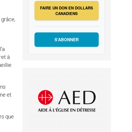
FAIRE UN DON EN DOLLARS
CANADIENS
 grâce,
S’ABONNER
l’a
ret à
eillie
ons
ne et
ors que