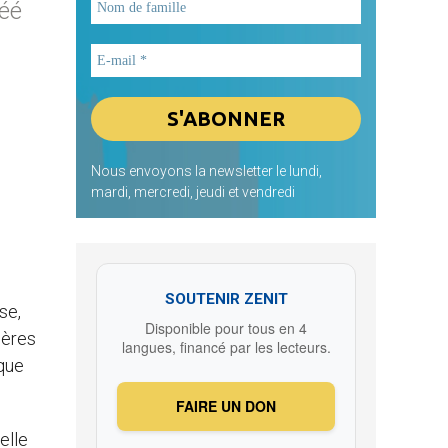
réé
Nous envoyons la newsletter le lundi,
mardi, mercredi, jeudi et vendredi
SOUTENIR ZENIT
se,
Disponible pour tous en 4
ières
langues, financé par les lecteurs.
que
FAIRE UN DON
elle