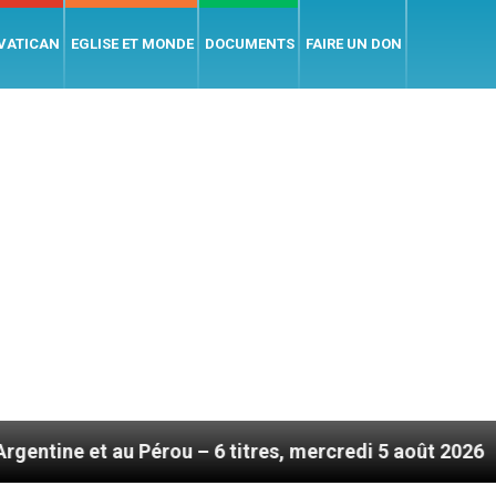
 VATICAN
EGLISE ET MONDE
DOCUMENTS
FAIRE UN DON
 – 6 titres, mercredi 5 août 2026
Hommage du S