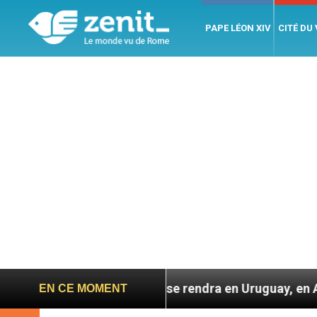
PAPE LÉON XIV
CITÉ DU
éon XIV se rendra en Uruguay, en Argentine et au Pérou
EN CE MOMENT