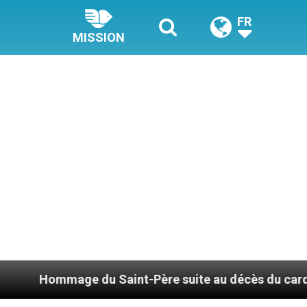
FR
MISSION
aint-Père suite au décès du cardinal Júlio Duarte La