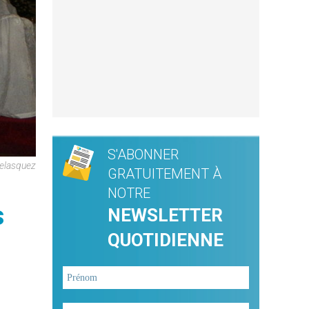
S'ABONNER
Velasquez
GRATUITEMENT À
NOTRE
s
NEWSLETTER
QUOTIDIENNE