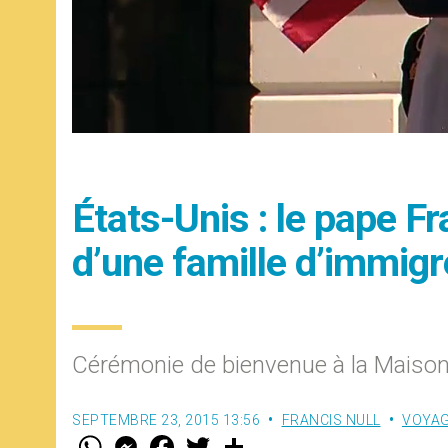
États-Unis : le pape Fr
d’une famille d’immigr
Cérémonie de bienvenue à la Maison-
SEPTEMBRE 23, 2015 13:56
FRANCIS NULL
VOYA
W
M
F
T
S