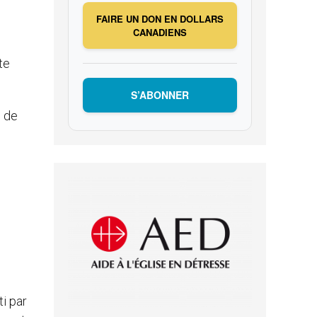
s
FAIRE UN DON EN DOLLARS
CANADIENS
te
S’ABONNER
e de
ti par