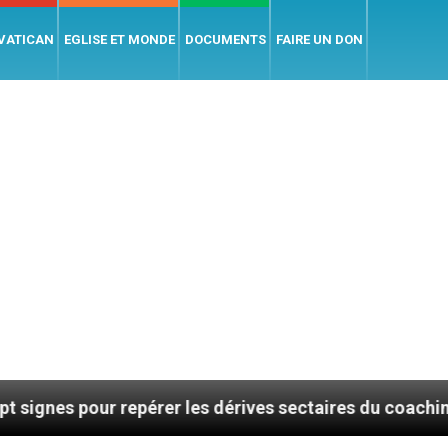
 VATICAN
EGLISE ET MONDE
DOCUMENTS
FAIRE UN DON
epérer les dérives sectaires du coaching
La plu