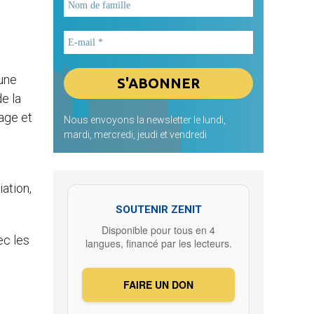
une
de la
iage et
Nous envoyons la newsletter le lundi,
mardi, mercredi, jeudi et vendredi
a
iation,
SOUTENIR ZENIT
Disponible pour tous en 4
ec les
langues, financé par les lecteurs.
FAIRE UN DON