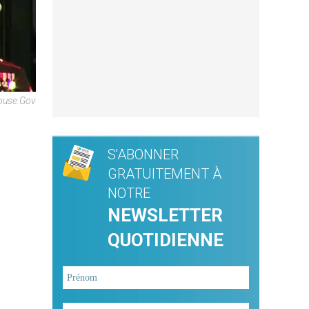
ouse.gov
S'ABONNER
GRATUITEMENT À
NOTRE
NEWSLETTER
QUOTIDIENNE