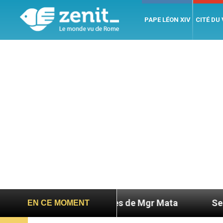
PAPE LÉON XIV
CITÉ DU
e des nouvelles de Mgr Mata
Sept signes pour r
EN CE MOMENT