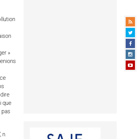
llution
aison
i
ger »
renions
s
 ce
os
 dire
i que
t pas
’
, n.