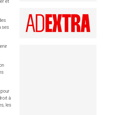
er et
 des
à ses
enir
ion
es
 pour
roit à
s, les
s