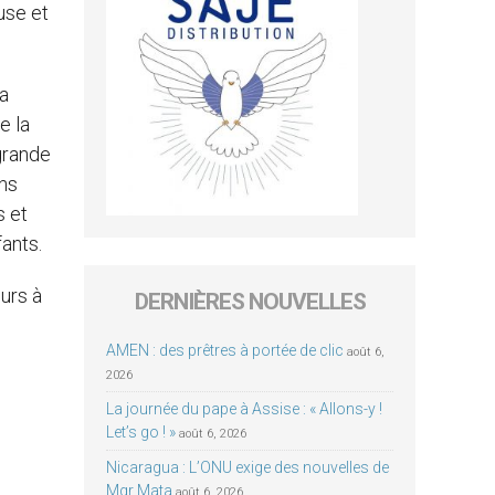
use et
la
e la
grande
ans
s et
ants.
urs à
DERNIÈRES NOUVELLES
AMEN : des prêtres à portée de clic
août 6,
2026
La journée du pape à Assise : « Allons-y !
Let’s go ! »
août 6, 2026
Nicaragua : L’ONU exige des nouvelles de
Mgr Mata
août 6, 2026