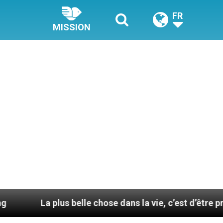
FR
MISSION
s belle chose dans la vie, c’est d’être pris par la main 