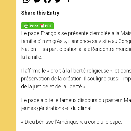
h
e
a
w
h
a
s
c
i
a
t
s
e
t
r
Share this Entry
s
e
b
t
e
A
n
o
e
p
g
o
r
p
e
k
Le pape François se présente d’emblée à la Mais
r
famille d’immigrés », il annonce sa visite au Congr
Nation –, sa participation à la « Rencontre mondia
la famille.
Il affirme le « droit à la liberté religieuse », et c
préservation de la création. Il souligne aussi l’im
de la justice et de la liberté ».
Le pape a cité le fameux discours du pasteur Ma
jeunes générations et du climat.
« Dieu bénisse l’Amérique », a conclu le pape.