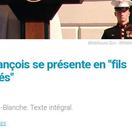
Whitehouse.gov - Whiteh
ançois se présente en "fils
és"
Blanche. Texte intégral.
GES