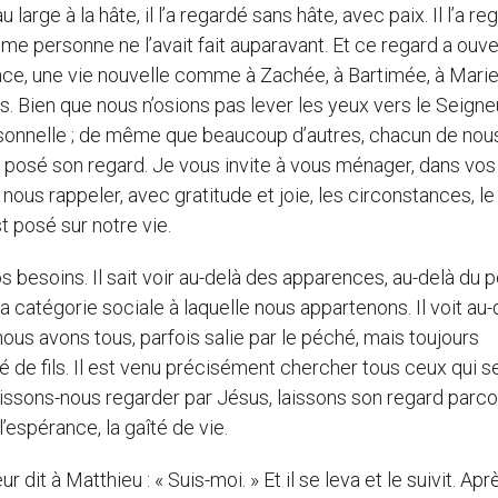
 large à la hâte, il l’a regardé sans hâte, avec paix. Il l’a re
me personne ne l’avait fait auparavant. Et ce regard a ouve
pérance, une vie nouvelle comme à Zachée, à Bartimée, à Marie
s. Bien que nous n’osions pas lever les yeux vers le Seigneur
ersonnelle ; de même que beaucoup d’autres, chacun de nou
 a posé son regard. Je vous invite à vous ménager, dans vos
nous rappeler, avec gratitude et joie, les circonstances, le
 posé sur notre vie.
besoins. Il sait voir au-delà des apparences, au-delà du 
e la catégorie sociale à laquelle nous appartenons. Il voit au
e nous avons tous, parfois salie par le péché, mais toujours
é de fils. Il est venu précisément chercher tous ceux qui s
aissons-nous regarder par Jésus, laissons son regard parco
l’espérance, la gaîté de vie.
dit à Matthieu : « Suis-moi. » Et il se leva et le suivit. Apr