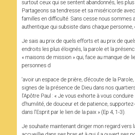
surtout ceux qui se sentent abandonnés, les plu
Partageons sa tendresse et sa miséricorde avec 
familles en difficulté. Sans cesse nous sommes a
authentique qui subsiste dans chaque personne, 
Je sais au prix de quels efforts et au prix de quel
endroits les plus éloignés, la parole et la prése
« maisons de mission » qui, face au manque de l
personnes d
’avoir un espace de prière, d’écoute de la Parol
signes de la présence de Dieu dans nos quartiers
l’Apôtre Paul : « Je vous exhorte à vous conduir
d’humilité, de douceur et de patience, supportez-
dans l’Esprit par le lien de la paix » (Ep 4, 1-3).
Je souhaite maintenant diriger mon regard vers la
accueillie dans ses bras et à qui il a ouvert ses 