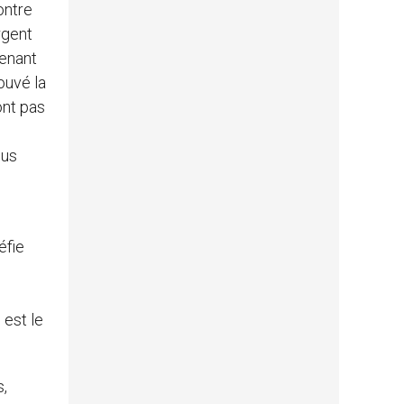
ontre
rgent
tenant
rouvé la
ont pas
ous
éfie
n
 est le
s,