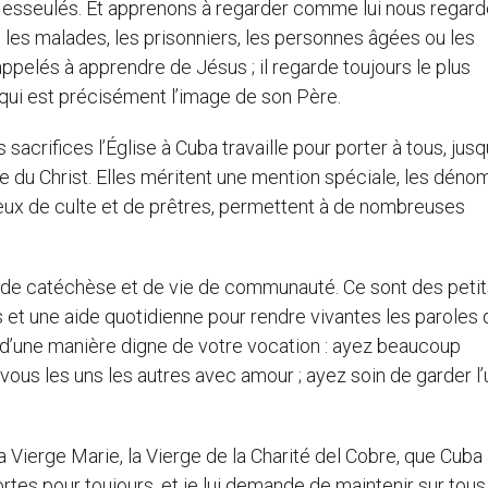
s esseulés. Et apprenons à regarder comme lui nous regard
les malades, les prisonniers, les personnes âgées ou les
ppelés à apprendre de Jésus ; il regarde toujours le plus
qui est précisément l’image de son Père.
s sacrifices l’Église à Cuba travaille pour porter à tous, jus
nce du Christ. Elles méritent une mention spéciale, les dé
ieux de culte et de prêtres, permettent à de nombreuses
e, de catéchèse et de vie de communauté. Ce sont des peti
 et une aide quotidienne pour rendre vivantes les paroles 
e d’une manière digne de votre vocation : ayez beaucoup
vous les uns les autres avec amour ; ayez soin de garder l’
 Vierge Marie, la Vierge de la Charité del Cobre, que Cuba
portes pour toujours, et je lui demande de maintenir sur tous