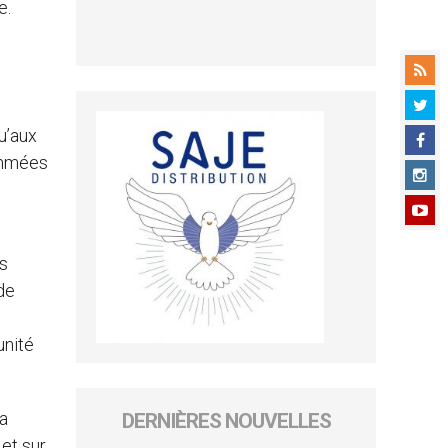
e.
qu’aux
nommées
ts
de
unité
 a
DERNIÈRES NOUVELLES
 et sur