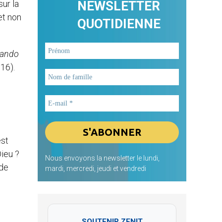
ur la
NEWSLETTER
et non
QUOTIDIENNE
rando
16).
est
Dieu ?
Nous envoyons la newsletter le lundi,
 de
mardi, mercredi, jeudi et vendredi
SOUTENIR ZENIT