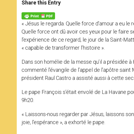
t
s
e
t
r
Share this Entry
s
e
b
t
e
A
n
o
e
p
g
o
r
p
e
k
« Jésus le regarda. Quelle force d’amour a eu le 
r
Quelle force ont dû avoir ces yeux pour le faire s
l’expérience de ce regard, le jour de la Saint-Mat
« capable de transformer l’histoire ».
Dans son homélie de la messe qu’il a présidée à
commenté l’évangile de l’appel de l’apôtre saint 
président Raul Castro a assisté aussi à cette s
Le pape François s’était envolé de La Havane pour 
9h20.
« Laissons-nous regarder par Jésus, laissons son
joie, l’espérance », a exhorté le pape.