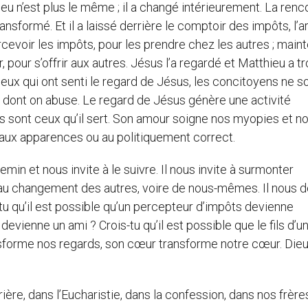
hieu n’est plus le même ; il a changé intérieurement. La renc
nsformé. Et il a laissé derrière le comptoir des impôts, l’a
ercevoir les impôts, pour les prendre chez les autres ; main
r, pour s’offrir aux autres. Jésus l’a regardé et Matthieu a t
ceux qui ont senti le regard de Jésus, les concitoyens ne s
, dont on abuse. Le regard de Jésus génère une activité
s sont ceux qu’il sert. Son amour soigne nos myopies et n
r aux apparences ou au politiquement correct.
hemin et nous invite à le suivre. Il nous invite à surmonter
au changement des autres, voire de nous-mêmes. Il nous d
s-tu qu’il est possible qu’un percepteur d’impôts devienne
e devienne un ami ? Crois-tu qu’il est possible que le fils d’u
ansforme nos regards, son cœur transforme notre cœur. Dieu
ère, dans l’Eucharistie, dans la confession, dans nos frère