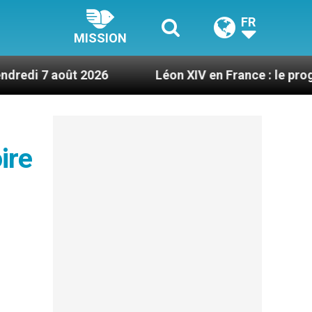
FR
MISSION
2026
Léon XIV en France : le programme détaill
ire