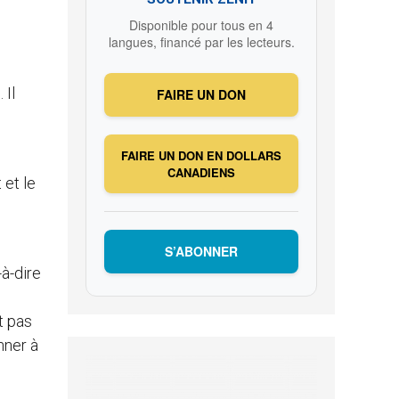
Disponible pour tous en 4
langues, financé par les lecteurs.
 Il
FAIRE UN DON
FAIRE UN DON EN DOLLARS
CANADIENS
 et le
S’ABONNER
-à-dire
t pas
onner à