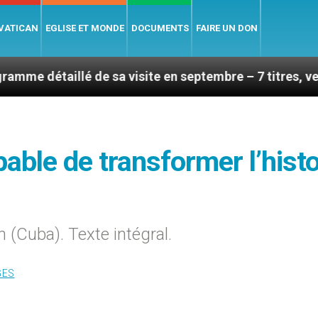
 VATICAN
EGLISE ET MONDE
DOCUMENTS
FAIRE UN DON
 de sa visite en septembre – 7 titres, vendredi 7 août 
pable de transformer l’histo
 (Cuba). Texte intégral.
GES