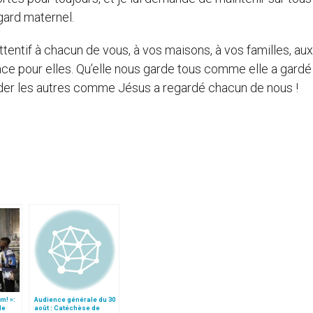
gard maternel.
ttentif à chacun de vous, à vos maisons, à vos familles, aux
lace pour elles. Qu’elle nous garde tous comme elle a gardé
rder les autres comme Jésus a regardé chacun de nous !
m! »:
Audience générale du 30
de
août : Catéchèse de