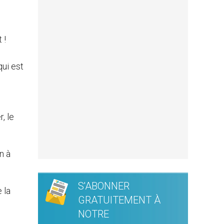
 !
qui est
, le
n à
S'ABONNER
 la
GRATUITEMENT À
NOTRE