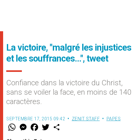
La victoire, "malgré les injustices
et les souffrances…", tweet
Confiance dans la victoire du Christ,
sans se voiler la face, en moins de 140
caractères.
SEPTEMBRE 17, 2015 09:42
ZENIT STAFF
PAPES
W
M
F
T
S
h
e
a
w
h
a
s
c
i
a
t
s
e
t
r