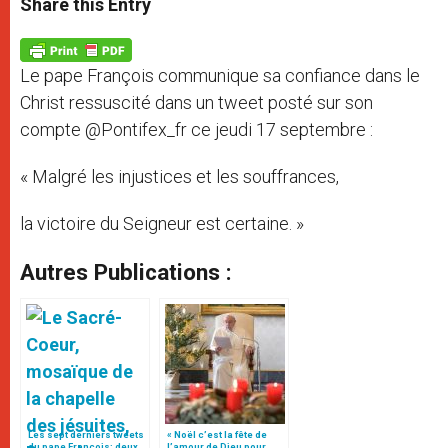
Share this Entry
s
e
b
t
e
A
n
o
e
p
g
o
r
p
e
k
Le pape François communique sa confiance dans le
r
Christ ressuscité dans un tweet posté sur son
compte @Pontifex_fr ce jeudi 17 septembre :
« Malgré les injustices et les souffrances,
la victoire du Seigneur est certaine. »
Autres Publications :
Les sept derniers tweets
« Noël c’est la fête de
du pape François: deux
l’amour de Dieu pour