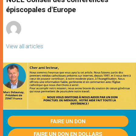
p
e
k
r
épiscopales d'Europe
View all articles
FAIRE UN DON
FAIRE UN DON EN DOLLARS