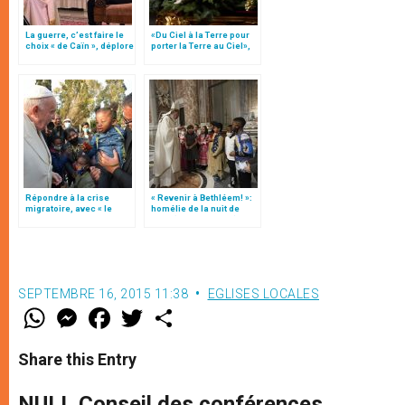
La guerre, c’est faire le
«Du Ciel à la Terre pour
choix « de Caïn », déplore
porter la Terre au Ciel»,
le pape François
par Mgr Francesco Follo
Répondre à la crise
« Revenir à Bethléem! »:
migratoire, avec « le
homélie de la nuit de
style de l’humanité »!
Noël (texte complet)
(texte complet)
SEPTEMBRE 16, 2015 11:38
EGLISES LOCALES
W
M
F
T
S
h
e
a
w
h
a
s
c
i
a
t
s
e
t
r
Share this Entry
s
e
b
t
e
A
n
o
e
p
g
o
r
NULL Conseil des conférences