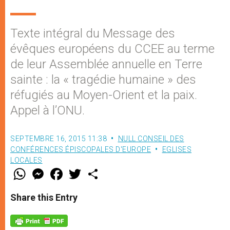
Texte intégral du Message des
évêques européens du CCEE au terme
de leur Assemblée annuelle en Terre
sainte : la « tragédie humaine » des
réfugiés au Moyen-Orient et la paix.
Appel à l’ONU.
SEPTEMBRE 16, 2015 11:38
NULL CONSEIL DES
CONFÉRENCES ÉPISCOPALES D'EUROPE
EGLISES
LOCALES
W
M
F
T
S
h
e
a
w
h
a
s
c
i
a
t
s
e
t
r
Share this Entry
s
e
b
t
e
A
n
o
e
p
g
o
r
p
e
k