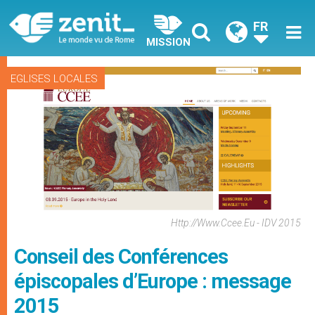
FR
MISSION
EGLISES LOCALES
Http://www.ccee.eu - IDV 2015
Conseil des Conférences
épiscopales d’Europe : message
2015