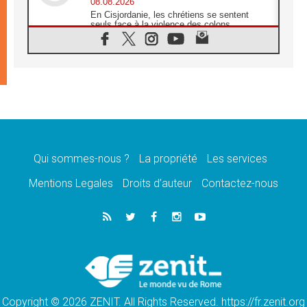
08.08.2026
En Cisjordanie, les chrétiens se sentent
seuls face à la violence des colons
08.08.2026
Léon XIV au sanctuaire de Notre Dame du
Bon Conseil à Genazzano en septembre
08.08.2026
Léon XIV: Sainte Agathe aide à contempler
la victoire de l'amour sur la mort
08.08.2026
«Relancer l'empathie», le projet Triennal d'art
des Universités catholiques
Qui sommes-nous ?
La propriété
Les services
08.08.2026
Signis 2026, donner la parole aux religieuses
Mentions Legales
Droits d’auteur
Contactez-nous
catholiques
08.08.2026
Au Bangladesh, l'Église accompagne les
Dalits sur le chemin de la dignité
07.08.2026
Philippines: le vicariat apostolique de
Calapan devient un diocèse
Copyright © 2026 ZENIT. All Rights Reserved. https://fr.zenit.org