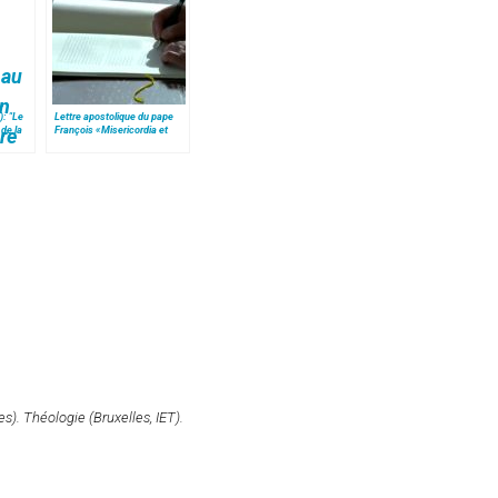
): "Le
Lettre apostolique du pape
 de la
François «Misericordia et
misera» (texte complet)
). Théologie (Bruxelles, IET).