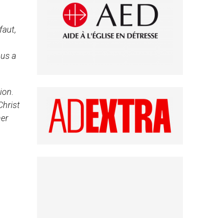
faut,
ous a
ion.
Christ
ner