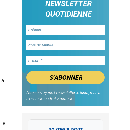
NEWSLETTER
QUOTIDIENNE
la
Nous envoyons la newsletter le lundi, mardi,
mercredi, jeudi et vendredi
 le
SOUTENIR ZENIT