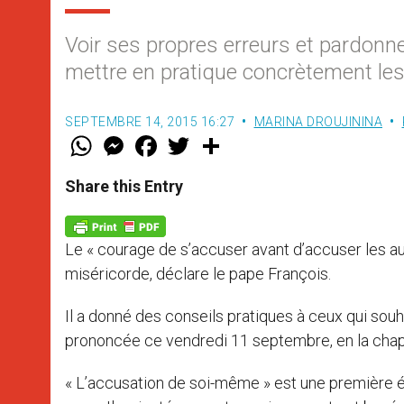
Voir ses propres erreurs et pardonne
mettre en pratique concrètement les
SEPTEMBRE 14, 2015 16:27
MARINA DROUJININA
W
M
F
T
S
h
e
a
w
h
a
s
c
i
a
t
s
e
t
r
Share this Entry
s
e
b
t
e
A
n
o
e
p
g
o
r
p
e
k
Le « courage de s’accuser avant d’accuser les aut
r
miséricorde, déclare le pape François.
Il a donné des conseils pratiques à ceux qui sou
prononcée ce vendredi 11 septembre, en la chape
« L’accusation de soi-même » est une première éta