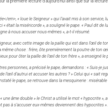
r la première lecture d’aujourd’hui ainsi que sur la lectur
</em>, « loue le Seigneur » qui l’avait mis à son service, lu
 « était la miséricorde », a souligné le pape. « Paul dit de lu
gne à nous accuser nous-mêmes », a-t-il résumé.
gneur, avec cette image de la paille qui est dans l’œil de ton
la même chose : frère, ôte premièrement la poutre de ton œil
ux pour ôter la paille de l’œil de ton frère », a enseigné le 
s personnes, a précisé le pape, demandons : « Suis-je jus
de l’œil d’autrui et accuser les autres ? » Celui qui « sait re
onstaté le pape, se retrouve dans la mesquinerie : misérabl
une âme double » le Christ a utilisé le mot « hypocrite », a 
 pas à s’accuser eux-mêmes deviennent des hypocrites ».