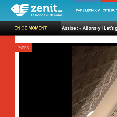
PAPE LÉON XIV
CITÉ DU
née du pape à Assise : « Allons-y ! Let’s go ! »
Ni
EN CE MOMENT
PAPES