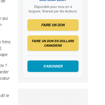
e de
Disponible pour tous en 4
langues, financé par les lecteurs.
i qui
i-
FAIRE UN DON
FAIRE UN DON EN DOLLARS
 frère,
CANADIENS
,
pape.
te ?
S’ABONNER
garder
e cœur
dit le