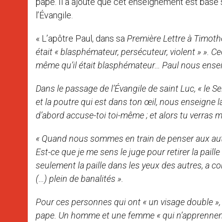
pape. Il a ajouté que cet enseignement est basé su
l’Évangile.
« L’apôtre Paul, dans sa
Première Lettre à Timothée
était « blasphémateur, persécuteur, violent » ». Ceci
même qu’il était blasphémateur… Paul nous ensei
Dans le passage de l’Évangile de saint Luc, « le Sei
et la poutre qui est dans ton œil, nous enseigne 
d’abord accuse-toi toi-même ; et alors tu verras mie
« Quand nous sommes en train de penser aux autre
Est-ce que je me sens le juge pour retirer la paille 
seulement la paille dans les yeux des autres, a c
(…) plein de banalités ».
Pour ces personnes qui ont « un visage double », « 
pape. Un homme et une femme « qui n’apprennent