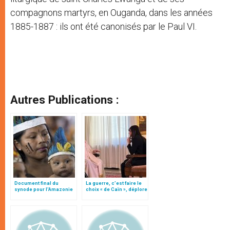
compagnons martyrs, en Ouganda, dans les années
1885-1887 : ils ont été canonisés par le Paul VI.
Autres Publications :
Document final du
La guerre, c’est faire le
synode pour l'Amazonie
choix « de Caïn », déplore
en français: traduction
le pape François
non officielle