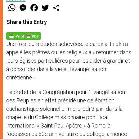
W
M
F
T
S
h
e
a
w
h
a
s
c
i
a
t
s
e
t
r
Share this Entry
s
e
b
t
e
A
n
o
e
p
g
o
r
p
e
k
Une fois leurs études achevées, le cardinal Filolni a
r
appelé les prêtres ou les religieux à « retourner dans
leurs Églises particulières pour les aider à grandir et
à consolider dans la vie et l’évangélisation
chrétienne ».
Le préfet de la Congrégation pour l’Évangélisation
des Peuples en effet présidé une célébration
eucharistique solennelle, mercredi 3 juin, dans la
chapelle du Collège missionnaire pontifical
international « Saint Paul Apôtre » à Rome, à
l’occasion du 50e anniversaire du collège, annonce