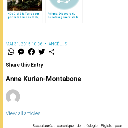
«Du Ciel à la Terre pour
Afrique: Discours du
porter la Terre au Ciel»,
directeur général de la
par Mgr Francesco Follo
FAO au Vatican
MAI 31, 2015 10:36
ANGÉLUS
W
M
F
T
S
h
e
a
w
h
a
s
c
i
a
t
s
e
t
r
Share this Entry
s
e
b
t
e
A
n
o
e
p
g
o
r
Anne Kurian-Montabone
p
e
k
r
View all articles
Baccalauréat canonique de théologie. Pigiste pour