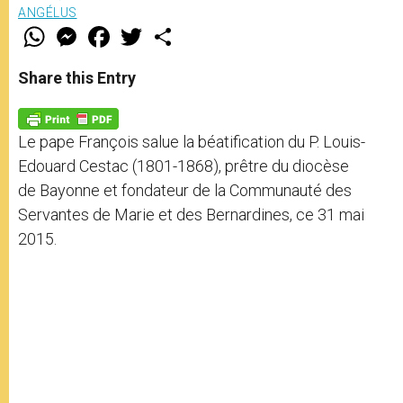
ANGÉLUS
W
M
F
T
S
h
e
a
w
h
a
s
c
i
a
t
s
e
t
r
Share this Entry
s
e
b
t
e
A
n
o
e
p
g
o
r
p
e
k
Le pape François salue la béatification du P. Louis-
r
Edouard Cestac (1801-1868), prêtre du diocèse
de Bayonne et fondateur de la Communauté des
Servantes de Marie et des Bernardines, ce 31 mai
2015.