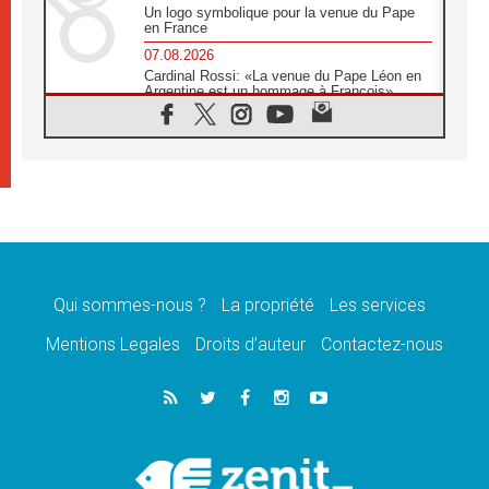
Un logo symbolique pour la venue du Pape
en France
07.08.2026
Cardinal Rossi: «La venue du Pape Léon en
Argentine est un hommage à François»
07.08.2026
Hiroshima et Nagasaki, 81 ans après,
lancement des «dix jours de prière pour la
paix»
06.08.2026
Préparatifs des JMJ 2027 à Séoul: «c'est
passionnant et l'impatience est immense!»
06.08.2026
Chrétiens et confucéens: respect et sagesse
pour relever les «défis urgents»
Qui sommes-nous ?
La propriété
Les services
06.08.2026
Mentions Legales
Droits d’auteur
Contactez-nous
À Sainte-Marie-Majeure, la grâce de Dieu
descend encore sur le monde
06.08.2026
Léon XIV aux jeunes d'Assise: «l'Europe et
le monde cherchent en vous de nouveaux
saints»
06.08.2026
À Assise, le cardinal Pizzaballa affirme que