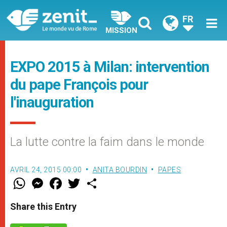
FR
MISSION
EXPO 2015 à Milan: intervention
du pape François pour
l'inauguration
La lutte contre la faim dans le monde
AVRIL 24, 2015 00:00
ANITA BOURDIN
PAPES
W
M
F
T
S
h
e
a
w
h
a
s
c
i
a
t
s
e
t
r
Share this Entry
s
e
b
t
e
A
n
o
e