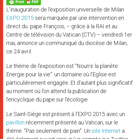
p
g
o
r
p
e
k
L’inauguration de l’exposition universelle de Milan
r
EXPO 2015
sera marquée par une intervention en
direct du pape François, – grâce à la RAI et au
Centre de télévision du Vatican (CTV) – vendredi 1er
mai, annonce un communiqué du diocèse de Milan,
ce 24 avril.
Le thème de l’exposition est “Nourrir la planète.
Energie pour la vie”: un domaine où l’Eglise est
particulièrement engagée. Et d’autant plus significatif
au moment où l’on attend la publication de
l’encyclique du pape sur l’écologie.
Le Saint-Siège est présent à l’EXPO 2015 avec un
pavillon
récemment présenté au Vatican, sur le
thème: “Pas seulement de pain”. Un
site Internet
a