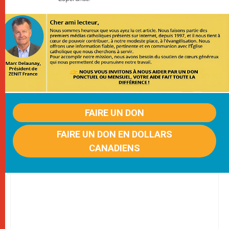
FAIRE UN DON
FAIRE UN DON EN DOLLARS
CANADIENS