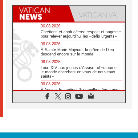
06.08.2026
Chrétiens et confucéens: respect et sagesse
pour relever aujourd'hui les «défis urgents»
06.08.2026
À Sainte-Marie-Majeure, la grâce de Dieu
descend encore sur le monde
06.08.2026
Léon XIV aux jeunes d'Assise: «l'Europe et
le monde cherchent en vous de nouveaux
saints»
06.08.2026
À Assise, le cardinal Pizzaballa affirme que
«les chrétiens veulent la paix»
06.08.2026
Au Mexique, le cardinal Parolin invite à être
aux côtés des marginalisées
06.08.2026
À Assise, le Pape invite les jeunes à
«construire la civilisation de l'amour»
05.08.2026