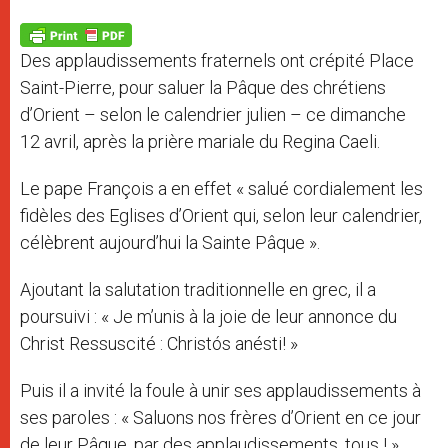
A
n
o
e
p
g
o
r
p
e
k
Des applaudissements fraternels ont crépité Place
r
Saint-Pierre, pour saluer la Pâque des chrétiens
d’Orient – selon le calendrier julien – ce dimanche
12 avril, après la prière mariale du Regina Caeli.
Le pape François a en effet « salué cordialement les
fidèles des Eglises d’Orient qui, selon leur calendrier,
célèbrent aujourd’hui la Sainte Pâque ».
Ajoutant la salutation traditionnelle en grec, il a
poursuivi : « Je m’unis à la joie de leur annonce du
Christ Ressuscité : Christós anésti! »
Puis il a invité la foule à unir ses applaudissements à
ses paroles : « Saluons nos frères d’Orient en ce jour
de leur Pâque, par des applaudissements, tous ! »