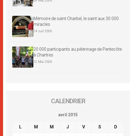
28 Mai 2026
Mémoire de saint Charbel, le saint aux 30 000
miracles
24 Juil 2026
20 000 participants au pèlerinage de Pentecôte
à Chartres
22 Mai 2026
CALENDRIER
avril 2015
L
M
M
J
V
S
D