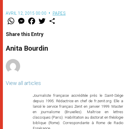
AVRIL 12, 2015 00:00
PAPES
W
M
F
T
S
h
e
a
w
h
a
s
c
i
a
t
s
e
t
r
Share this Entry
s
e
b
t
e
A
n
o
e
p
g
o
r
Anita Bourdin
p
e
k
r
View all articles
Journaliste française accréditée près le Saint-Siège
depuis 1995. Rédactrice en chef de fr.zenit.org. Elle a
lancé le service français Zenit en janvier 1999. Master
en journalisme (Bruxelles). Maîtrise en lettres
classiques (Paris). Habilitation au doctorat en théologie
biblique (Rome). Correspondante à Rome de Radio
Espérance.