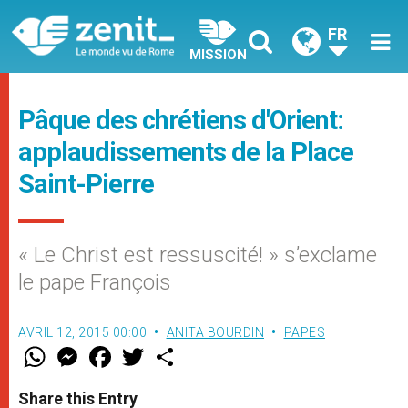
FR
MISSION
Pâque des chrétiens d'Orient:
applaudissements de la Place
Saint-Pierre
« Le Christ est ressuscité! » s’exclame
le pape François
AVRIL 12, 2015 00:00
ANITA BOURDIN
PAPES
W
M
F
T
S
h
e
a
w
h
a
s
c
i
a
t
s
e
t
r
Share this Entry
s
e
b
t
e