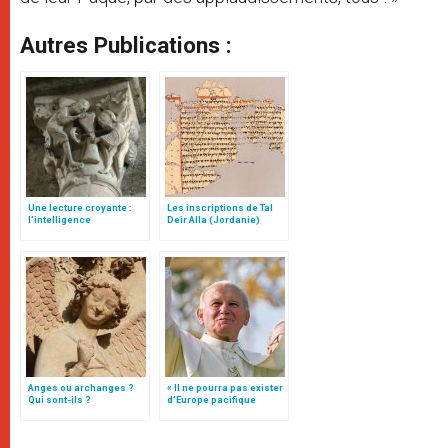
Autres Publications :
Une lecture croyante :
Les inscriptions de Tal
l’intelligence
Deir Alla (Jordanie)
typologique des deux
Testaments
Anges ou archanges ?
« Il ne pourra pas exister
Qui sont-ils ?
d’Europe pacifique
sans… »: l’Ukraine, dans
la vision de Jean-Paul II