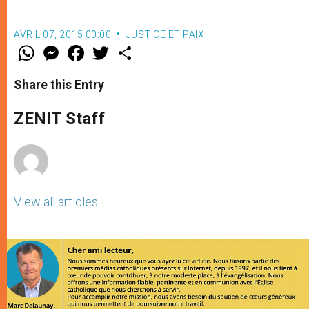
AVRIL 07, 2015 00:00
JUSTICE ET PAIX
W
M
F
T
S
h
e
a
w
h
a
s
c
i
a
t
s
e
t
r
Share this Entry
s
e
b
t
e
A
n
o
e
p
g
o
r
ZENIT Staff
p
e
k
r
View all articles