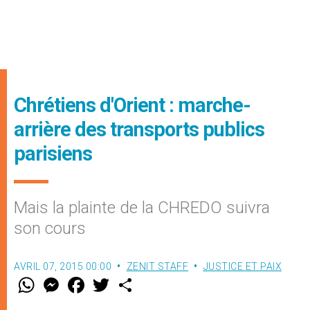
Chrétiens d'Orient : marche-
arrière des transports publics
parisiens
Mais la plainte de la CHREDO suivra
son cours
AVRIL 07, 2015 00:00
ZENIT STAFF
JUSTICE ET PAIX
W
M
F
T
S
h
e
a
w
h
a
s
c
i
a