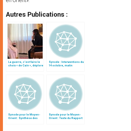
en Orient».
Autres Publications :
La guerre, c’est faire le
Synode : Interventions du
choix « de Caïn », déplore
14 octobre, matin
le pape François
Synode pour le Moyen-
Synode pour le Moyen-
Orient : Synthèse des
Orient : Texte du Rapport
interventions du 11
après le débat général
octobre