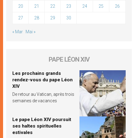
20
21
22
23
24
25
26
27
28
29
30
« Mar
Mai »
PAPE LÉON XIV
Les prochains grands
rendez-vous du pape Léon
XIV
De retour au Vatican, après trois
semaines de vacances
Le pape Léon XIV poursuit
ses haltes spirituelles
estivales