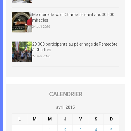
Mémoire de saint Charbel, le saint aux 30 000
miracles
24 Juil 2026
20 000 participants au pèlerinage de Pentecôte
à Chartres
22 Mai 2026
CALENDRIER
avril 2015
L
M
M
J
V
S
D
1
2
3
4
5