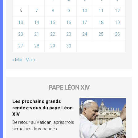
6
7
8
9
10
11
12
13
14
15
16
17
18
19
20
21
22
23
24
25
26
27
28
29
30
« Mar
Mai »
PAPE LÉON XIV
Les prochains grands
rendez-vous du pape Léon
XIV
De retour au Vatican, après trois
semaines de vacances