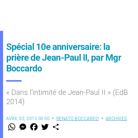
Spécial 10e anniversaire: la
prière de Jean-Paul II, par Mgr
Boccardo
« Dans l’intimité de Jean-Paul II » (EdB
2014)
AVRIL 02, 2015 00:00
RENATO BOCCARDO
ARCHIVES
W
M
F
T
S
h
e
a
w
h
a
s
c
i
a