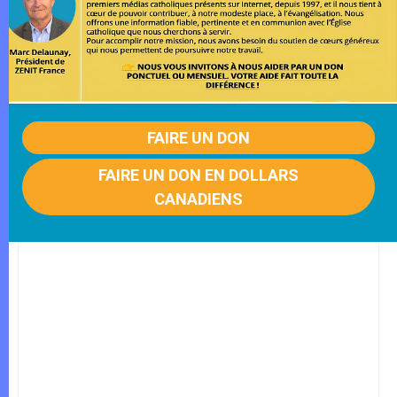
FAIRE UN DON
FAIRE UN DON EN DOLLARS
CANADIENS