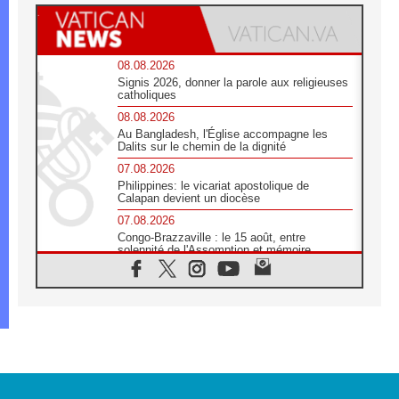
08.08.2026
Signis 2026, donner la parole aux religieuses
catholiques
08.08.2026
Au Bangladesh, l'Église accompagne les
Dalits sur le chemin de la dignité
07.08.2026
Philippines: le vicariat apostolique de
Calapan devient un diocèse
07.08.2026
Congo-Brazzaville : le 15 août, entre
solennité de l'Assomption et mémoire
nationale
07.08.2026
«La paix commence par l'empathie» estime
le cardinal Parolin
07.08.2026
En Colombie, «la paix ne s'achète pas avec
une signature»
07.08.2026