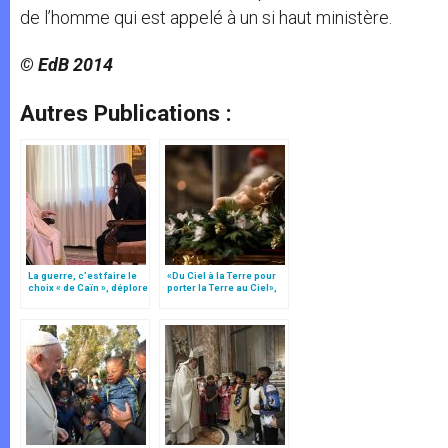
de l’homme qui est appelé à un si haut ministère.
© EdB 2014
Autres Publications :
La guerre, c’est faire le
«Du Ciel à la Terre pour
choix « de Caïn », déplore
porter la Terre au Ciel»,
le pape François
par Mgr Francesco Follo