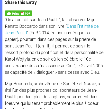
t
s
e
t
r
Share this Entry
s
e
b
t
e
A
n
o
e
p
g
o
r
p
e
k
“On a tout dit sur Jean-Paul II”, fait observer Mgr
r
Renato Boccardo dans son livre “
Dans l’intimité de
Jean-Paul II
” (EdB 2014, édition numérique ou
papier), pourtant, dans ces pages sur la prière de
saint Jean-Paul II (ch. III), il permet de saisir le
ressort profond du pontificat et de la personnalité de
Karol Wojtyla, en ce soir où l’on célèbre le 10e
anniversaire de sa “naissance au Ciel”, le 2 avril 2005:
sa capacité de « dialoguer » sans cesse avec Dieu.
Mgr Boccardo, archevêque de Spolète et Nursie, a
été l’un des plus proches collaborateurs de Jean-
Paul II pendant plus de vingt ans, notamment dans
l’oeuvre qui lui tenait probablement le plus à coeur: