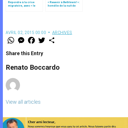
Répondre à la crise
« Revenir à Bethléem! »:
migratoire, avec « le
homélie de la nuit de
style de l’humanité »!
Noël (texte complet)
(texte complet)
AVRIL 02, 2015 00:00
ARCHIVES
W
M
F
T
S
h
e
a
w
h
a
s
c
i
a
t
s
e
t
r
Share this Entry
s
e
b
t
e
A
n
o
e
p
g
o
r
Renato Boccardo
p
e
k
r
View all articles