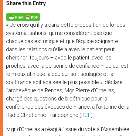
t
s
e
t
r
Share this Entry
s
e
b
t
e
A
n
o
e
p
g
o
r
p
e
k
« Je crois qu’il y a dans cette proposition de loi des
r
systématisations qui ne considèrent pas que
chaque cas est unique et que l’équipe soignante
dans les relations qu’elle a avec le patient peut
chercher toujours – avec le patient, avec les
proches, avec la personne de confiance – ce qui est
le mieux afin que la douleur soit soulagée et la
souffrance soit apaisée le plus possible », déclare
l’archevêque de Rennes, Mgr Pierre d’Ornellas,
chargé des questions de bioéthique pour la
conférence des évêques de France, à l’antenne de la
Radio Chrétienne Francophone (
RCF
).
Mgr d’Ornellas a réagi à l’issue du vote à l’Assemblée