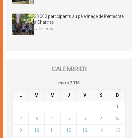
20 000 participants au pèlerinage de Pentecôte
à Chartres
22 Mai 2026
CALENDRIER
mars 2015
L
M
M
J
V
S
D
1
2
3
4
5
6
7
8
9
10
11
12
13
14
15