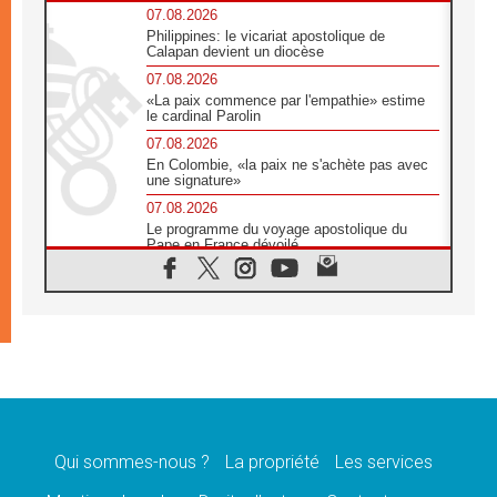
07.08.2026
Philippines: le vicariat apostolique de
Calapan devient un diocèse
07.08.2026
«La paix commence par l'empathie» estime
le cardinal Parolin
07.08.2026
En Colombie, «la paix ne s'achète pas avec
une signature»
07.08.2026
Le programme du voyage apostolique du
Pape en France dévoilé
07.08.2026
1ère Conférence continentale sur l'éducation
catholique en Afrique
07.08.2026
Un logo symbolique pour la venue du Pape
en France
07.08.2026
Cardinal Rossi: «La venue du Pape Léon en
Argentine est un hommage à François»
Qui sommes-nous ?
La propriété
Les services
07.08.2026
Hiroshima et Nagasaki, 81 ans après,