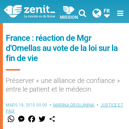
FR
MISSION
France : réaction de Mgr
d'Ornellas au vote de la loi sur la
fin de vie
Préserver « une alliance de confiance »
entre le patient et le médecin
MARS 19, 2015 00:00
MARINA DROUJININA
JUSTICE ET
PAIX
W
M
F
T
S
h
e
a
w
h
a
s
c
i
a