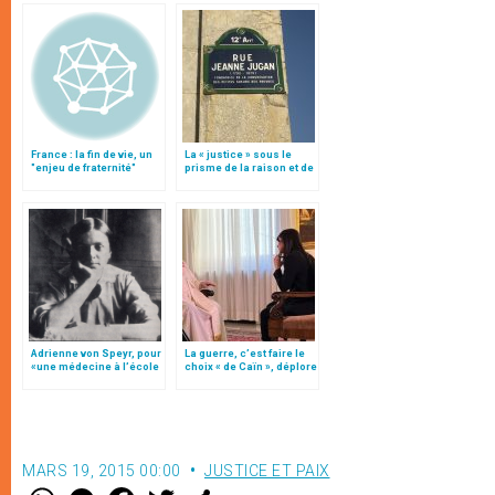
France : la fin de vie, un
La « justice » sous le
"enjeu de fraternité"
prisme de la raison et de
la foi
Adrienne von Speyr, pour
La guerre, c’est faire le
«une médecine à l’école
choix « de Caïn », déplore
des béatitudes»
le pape François
MARS 19, 2015 00:00
JUSTICE ET PAIX
W
M
F
T
S