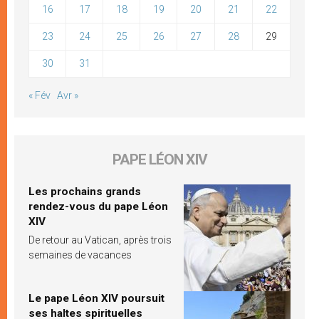
16
17
18
19
20
21
22
23
24
25
26
27
28
29
30
31
« Fév
Avr »
PAPE LÉON XIV
Les prochains grands
rendez-vous du pape Léon
XIV
De retour au Vatican, après trois
semaines de vacances
Le pape Léon XIV poursuit
ses haltes spirituelles