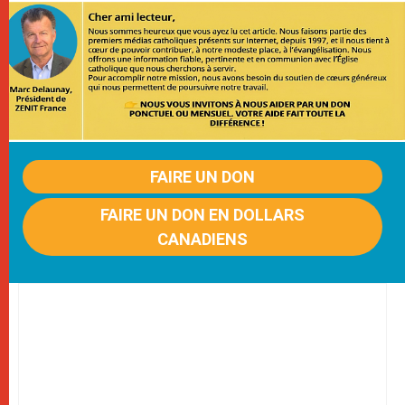
FAIRE UN DON
FAIRE UN DON EN DOLLARS
CANADIENS