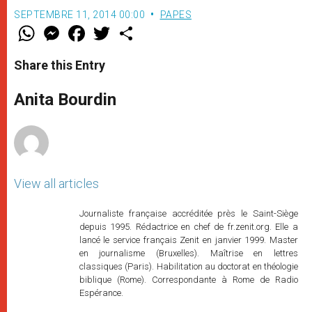
SEPTEMBRE 11, 2014 00:00
PAPES
W
M
F
T
S
h
e
a
w
h
a
s
c
i
a
t
s
e
t
r
Share this Entry
s
e
b
t
e
A
n
o
e
p
g
o
r
Anita Bourdin
p
e
k
r
View all articles
Journaliste française accréditée près le Saint-Siège
depuis 1995. Rédactrice en chef de fr.zenit.org. Elle a
lancé le service français Zenit en janvier 1999. Master
en journalisme (Bruxelles). Maîtrise en lettres
classiques (Paris). Habilitation au doctorat en théologie
biblique (Rome). Correspondante à Rome de Radio
Espérance.