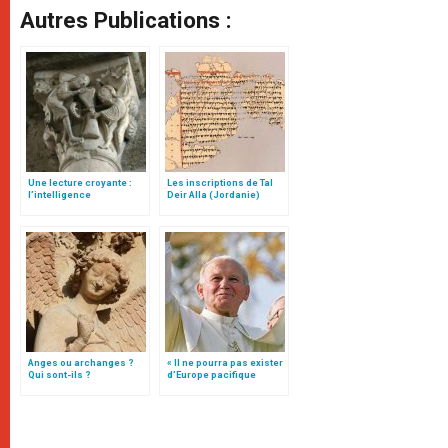
Autres Publications :
Une lecture croyante :
Les inscriptions de Tal
l’intelligence
Deir Alla (Jordanie)
typologique des deux
Testaments
Anges ou archanges ?
« Il ne pourra pas exister
Qui sont-ils ?
d’Europe pacifique
sans… »: l’Ukraine, dans
la vision de Jean-Paul II