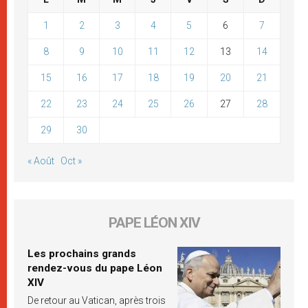
1
2
3
4
5
6
7
8
9
10
11
12
13
14
15
16
17
18
19
20
21
22
23
24
25
26
27
28
29
30
« Août
Oct »
PAPE LÉON XIV
Les prochains grands
rendez-vous du pape Léon
XIV
De retour au Vatican, après trois