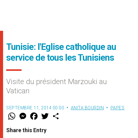
Tunisie: l'Eglise catholique au
service de tous les Tunisiens
Visite du président Marzouki au
Vatican
SEPTEMBRE 11, 2014 00:00
ANITA BOURDIN
PAPES
W
M
F
T
S
h
e
a
w
h
a
s
c
i
a
t
s
e
t
r
Share this Entry
s
e
b
t
e