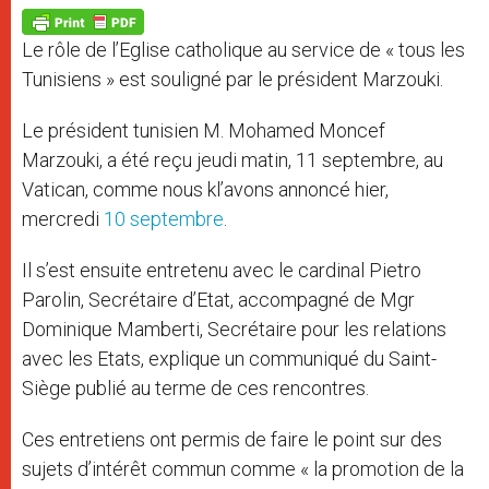
A
n
o
e
p
g
o
r
p
e
k
Le rôle de l’Eglise catholique au service de « tous les
r
Tunisiens » est souligné par le président Marzouki.
Le président tunisien M. Mohamed Moncef
Marzouki, a été reçu jeudi matin, 11 septembre, au
Vatican, comme nous kl’avons annoncé hier,
mercredi
10 septembre
.
Il s’est ensuite entretenu avec le cardinal Pietro
Parolin, Secrétaire d’Etat, accompagné de Mgr
Dominique Mamberti, Secrétaire pour les relations
avec les Etats, explique un communiqué du Saint-
Siège publié au terme de ces rencontres.
Ces entretiens ont permis de faire le point sur des
sujets d’intérêt commun comme « la promotion de la