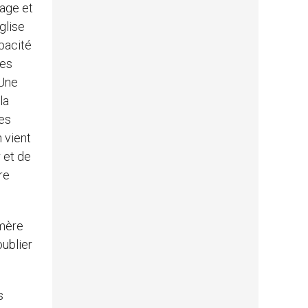
rage et
glise
pacité
des
 Une
la
ses
 vient
r et de
re
 mère
oublier
s