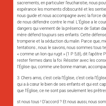
sacrements, en particulier l’eucharistie, nous po
espérance les moments d’obscurité et les sentiers
nous guide et nous accompagne avec la force de 
de nous défendre contre le mal. L’Église a le cou
dangers qui viennent de la présence de Satan da
mère défend toujours ses enfants. Cette défense co
tromperie et la séduction du malin. Parce que, mê
tentations ; nous le savons, nous sommes tous t
« comme un lion qui rugit » (1 P 5,8), dit l’apôtre
rester fermes dans la foi. Résister avec les conse
l’Église qui, comme une bonne maman, accompagn
3. Chers amis, c’est cela l’Église, c’est cela l’Égl
qui a à cœur le bien de ses enfants et qui est c
que l’Église, ce ne sont pas seulement les prêtres,
st nous tous ! D’accord ? Et nous aussi, nous so