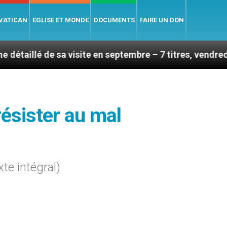
 VATICAN
EGLISE ET MONDE
DOCUMENTS
FAIRE UN DON
a visite en septembre – 7 titres, vendredi 7 août 2026
 résister au mal
te intégral)