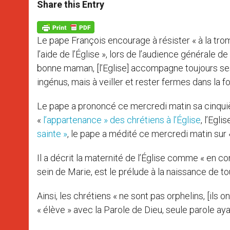
t
s
e
t
r
Share this Entry
s
e
b
t
e
A
n
o
e
p
g
o
r
p
e
k
Le pape François encourage à résister « à la tromp
r
l’aide de l’Église », lors de l’audience générale
bonne maman, [l’Eglise] accompagne toujours ses 
ingénus, mais à veiller et rester fermes dans la foi
Le pape a prononcé ce mercredi matin sa cinqui
«
l’appartenance » des chrétiens à l’Église
, l’Egli
sainte »
, le pape a médité ce mercredi matin sur « 
Il a décrit la maternité de l’Église comme « en co
sein de Marie, est le prélude à la naissance de tou
Ainsi, les chrétiens « ne sont pas orphelins, [ils on
« élève » avec la Parole de Dieu, seule parole aya