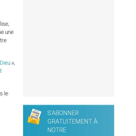
lise,
me une
tre
e Dieu
»,
t
s le
S'ABONNER
GRATUITEMENT À
NOTRE