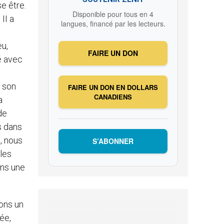
se être.
Disponible pour tous en 4
II a
langues, financé par les lecteurs.
eu,
FAIRE UN DON
té avec
à son
FAIRE UN DON EN DOLLARS
CANADIENS
a
de
s dans
e, nous
S’ABONNER
 les
ons une
ons un
née,