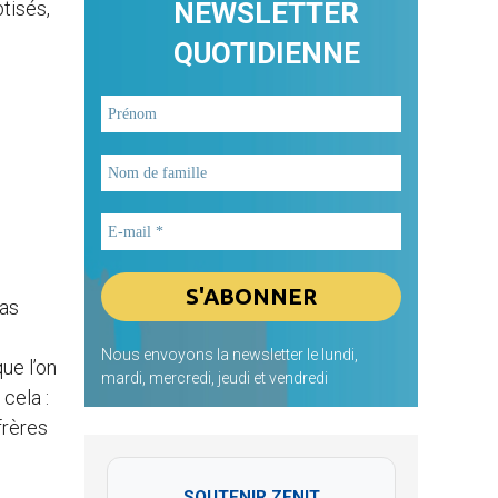
ptisés,
NEWSLETTER
QUOTIDIENNE
pas
Nous envoyons la newsletter le lundi,
ue l’on
mardi, mercredi, jeudi et vendredi
cela :
frères
SOUTENIR ZENIT