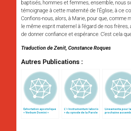
baptisés, hommes et femmes, ensemble, nous som
témoignage à cette maternité de l’Église, à ce c
Confions-nous, alors, à Marie, pour que, comme m
le même esprit maternel à l’égard de nos frères, a
de donner confiance et espérance. C’est cela qu
Traduction de Zenit, Constance Roques
Autres Publications :
Exhortation apostolique
L’« Instrumentum laboris
Lineamenta pour l
« Verbum Domini »
» du synode de la Parole
prochaine assemb
de Dieu
générale du Synod
Evêques