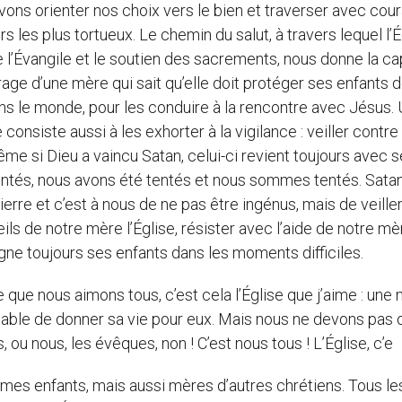
uvons orienter nos choix vers le bien et traverser avec cou
 les plus tortueux. Le chemin du salut, à travers lequel l’É
l’Évangile et le soutien des sacrements, nous donne la ca
rage d’une mère qui sait qu’elle doit protéger ses enfants 
ns le monde, pour les conduire à la rencontre avec Jésus.
nsiste aussi à les exhorter à la vigilance : veiller contre 
me si Dieu a vaincu Satan, celui-ci revient toujours avec 
entés, nous avons été tentés et nous sommes tentés. Satan
 Pierre et c’est à nous de ne pas être ingénus, mais de veille
ils de notre mère l’Église, résister avec l’aide de notre mè
e toujours ses enfants dans les moments difficiles.
ise que nous aimons tous, c’est cela l’Église que j’aime : une
apable de donner sa vie pour eux. Mais nous ne devons pas 
 ou nous, les évêques, non ! C’est nous tous ! L’Église, c’e
mmes enfants, mais aussi mères d’autres chrétiens. Tous le