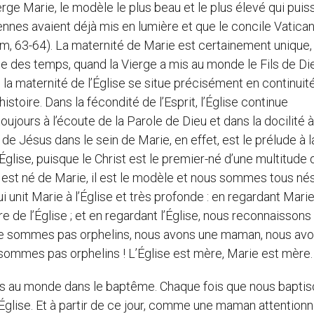
erge Marie, le modèle le plus beau et le plus élevé qui puis
es avaient déjà mis en lumière et que le concile Vatican 
, 63-64). La maternité de Marie est certainement unique,
ude des temps, quand la Vierge a mis au monde le Fils de Di
s, la maternité de l’Église se situe précisément en continui
toire. Dans la fécondité de l’Esprit, l’Église continue
ujours à l’écoute de la Parole de Dieu et dans la docilité 
de Jésus dans le sein de Marie, en effet, est le prélude à l
Église, puisque le Christ est le premier-né d’une multitude 
us est né de Marie, il est le modèle et nous sommes tous né
i unit Marie à l’Église et très profonde : en regardant Mari
e de l’Église ; et en regardant l’Église, nous reconnaissons
s ne sommes pas orphelins, nous avons une maman, nous av
sommes pas orphelins ! L’Église est mère, Marie est mère.
 mis au monde dans le baptême. Chaque fois que nous baptis
s l’Église. Et à partir de ce jour, comme une maman attention