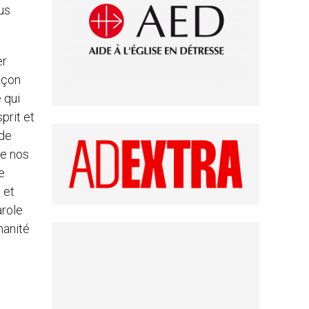
ous
er
açon
 qui
prit et
 de
de nos
e
 et
arole
manité