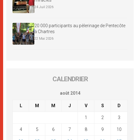
24 Juil 2026
20 000 participants au pèlerinage de Pentecôte
à Chartres
22 Mai 2026
CALENDRIER
août 2014
L
M
M
J
V
S
D
1
2
3
4
5
6
7
8
9
10