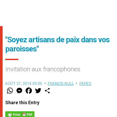
"Soyez artisans de paix dans vos
paroisses"
Invitation aux francophones
AOÛT 27, 2014 00:00
FRANCIS NULL
PAPES
W
M
F
T
S
h
e
a
w
h
a
s
c
i
a
t
s
e
t
r
Share this Entry
s
e
b
t
e
A
n
o
e
p
g
o
r