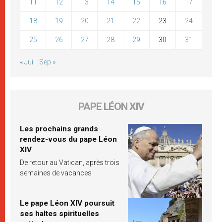
11
12
13
14
15
16
17
18
19
20
21
22
23
24
25
26
27
28
29
30
31
« Juil
Sep »
PAPE LÉON XIV
Les prochains grands
rendez-vous du pape Léon
XIV
De retour au Vatican, après trois
semaines de vacances
Le pape Léon XIV poursuit
ses haltes spirituelles