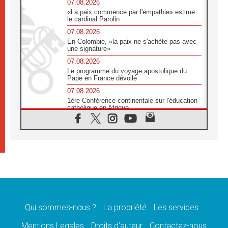
07.08.2026
«La paix commence par l'empathie» estime
le cardinal Parolin
07.08.2026
En Colombie, «la paix ne s'achète pas avec
une signature»
07.08.2026
Le programme du voyage apostolique du
Pape en France dévoilé
07.08.2026
1ère Conférence continentale sur l'éducation
catholique en Afrique
07.08.2026
Un logo symbolique pour la venue du Pape
en France
07.08.2026
Cardinal Rossi: «La venue du Pape Léon en
Argentine est un hommage à François»
07.08.2026
Hiroshima et Nagasaki, 81 ans après,
lancement des «dix jours de prière pour la
paix»
Qui sommes-nous ?
La propriété
Les services
06.08.2026
Mentions Legales
Droits d’auteur
Contactez-nous
Préparatifs des JMJ 2027 à Séoul: «c'est