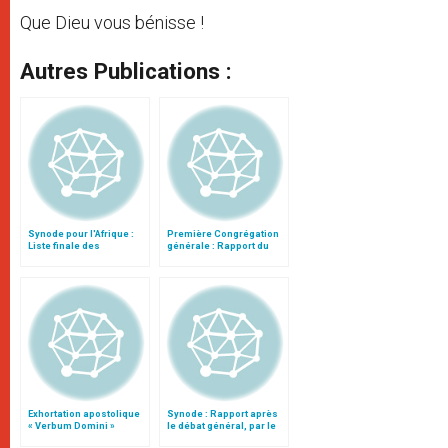
Que Dieu vous bénisse !
Autres Publications :
Synode pour l'Afrique :
Première Congrégation
Liste finale des
générale : Rapport du
propositions
cardinal Turkson
Exhortation apostolique
Synode : Rapport après
« Verbum Domini »
le débat général, par le
cardinal Turkson