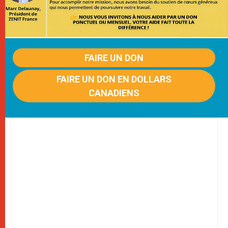
FAIRE UN DON
FAIRE UN DON EN DOLLARS
CANADIENS