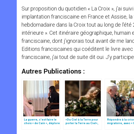
Sur proposition du quotidien « La Croix », j’ai sui
implantation franciscaine en France et Assise, la 
hebdomadaire dans la Croix tout au long de l’été 20
intérieure ». Cet itinéraire géographique, humain 
franciscaine, dont j’ignorais tout avant de me lan
Editions franciscaines qui coéditent le livre ave
franciscaine, j’ai tout de suite dit oui. J’y partici
Autres Publications :
La guerre, c’est faire le
«Du Ciel à la Terre pour
Répondre à la cris
choix « de Caïn », déplore
porter la Terre au Ciel»,
migratoire, avec « 
le pape François
par Mgr Francesco Follo
style de l’humanité
(texte complet)