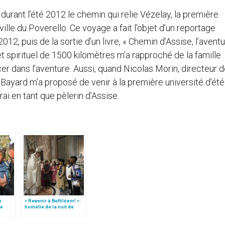
vi durant l’été 2012 le chemin qui relie Vézelay, la première
ville du Poverello. Ce voyage a fait l’objet d’un reportage
12, puis de la sortie d’un livre, « Chemin d’Assise, l’avent
et spirituel de 1500 kilomètres m’a rapproché de la famille
cer dans l’aventure. Aussi, quand Nicolas Morin, directeur 
c Bayard m’a proposé de venir à la première université d’été
perai en tant que pèlerin d’Assise.
e
« Revenir à Bethléem! »:
le
homélie de la nuit de
 »!
Noël (texte complet)