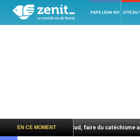
PAPE LÉON XIV
CITÉ DU
En Corée du Sud, faire du catéchisme autrement
EN CE MOMENT