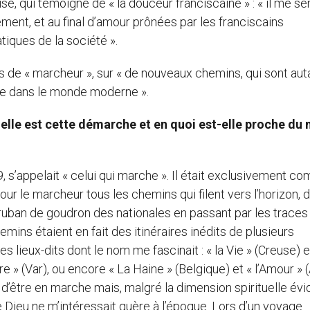
sise, qui témoigne de « la douceur franciscaine » : « il me s
ement, et au final d’amour prônées par les franciscains
iques de la société ».
s de « marcheur », sur « de nouveaux chemins, qui sont aut
se dans le monde moderne ».
uelle est cette démarche et en quoi est-elle proche d
, s’appelait « celui qui marche ». Il était exclusivement c
ur le marcheur tous les chemins qui filent vers l’horizon, d
g ruban de goudron des nationales en passant par les traces
ins étaient en fait des itinéraires inédits de plusieurs
 lieux-dits dont le nom me fascinait : « la Vie » (Creuse) et
 » (Var), ou encore « La Haine » (Belgique) et « l’Amour » (A
 d’être en marche mais, malgré la dimension spirituelle év
de Dieu ne m’intéressait guère à l’époque. Lors d’un voyage