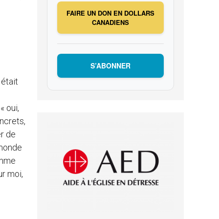
FAIRE UN DON EN DOLLARS
CANADIENS
S’ABONNER
 était
« oui,
ncrets,
er de
 monde
comme
ur moi,