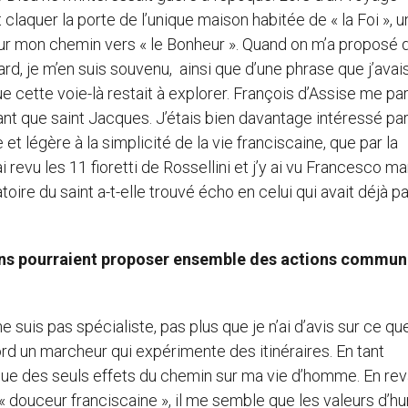
t claquer la porte de l’unique maison habitée de « la Foi », u
r mon chemin vers « le Bonheur ». Quand on m’a proposé d
d, je m’en suis souvenu, ainsi que d’une phrase que j’avai
e cette voie-là restait à explorer. François d’Assise me par
nt que saint Jacques. J’étais bien davantage intéressé pa
e et légère à la simplicité de la vie franciscaine, que par la
revu les 11 fioretti de Rossellini et j’y ai vu Francesco m
oire du saint a-t-elle trouvé écho en celui qui avait déjà p
iens pourraient proposer ensemble des actions commu
e suis pas spécialiste, pas plus que je n’ai d’avis sur ce q
bord un marcheur qui expérimente des itinéraires. En tant
que des seuls effets du chemin sur ma vie d’homme. En re
a « douceur franciscaine », il me semble que les valeurs d’hu