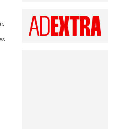
ure
des