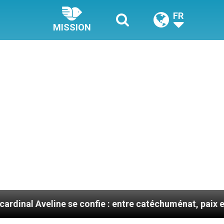
FR
MISSION
ine se confie : entre catéchuménat, paix et défis migra