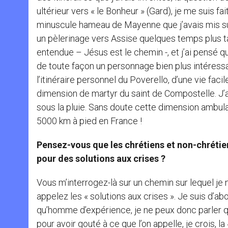
ultérieur vers « le Bonheur » (Gard), je me suis fai
minuscule hameau de Mayenne que j’avais mis su
un pèlerinage vers Assise quelques temps plus tar
entendue – Jésus est le chemin -, et j’ai pensé qu
de toute façon un personnage bien plus intéressa
l’itinéraire personnel du Poverello, d’une vie facil
dimension de martyr du saint de Compostelle. J’ai 
sous la pluie. Sans doute cette dimension ambulat
5000 km à pied en France !
Pensez-vous que les chrétiens et non-chrét
pour des solutions aux crises ?
Vous m’interrogez-là sur un chemin sur lequel je n
appelez les « solutions aux crises ». Je suis d’a
qu’homme d’expérience, je ne peux donc parler 
pour avoir gouté à ce que l’on appelle, je crois, l