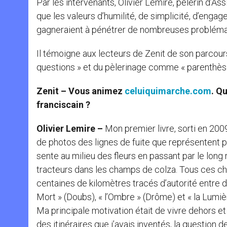
Par les intervenants, Olivier Lemire, pèlerin d’As
que les valeurs d’humilité, de simplicité, d’engag
gagneraient à pénétrer de nombreuses problémat
Il témoigne aux lecteurs de Zenit de son parcour
questions » et du pèlerinage comme « parenthè
Zenit – Vous animez
celuiquimarche.com
. Q
franciscain ?
Olivier Lemire –
Mon premier livre, sorti en 2009
de photos des lignes de fuite que représentent po
sente au milieu des fleurs en passant par le lon
tracteurs dans les champs de colza. Tous ces chem
centaines de kilomètres tracés d’autorité entre des
Mort » (Doubs), « l’Ombre » (Drôme) et « la Lumière
Ma principale motivation était de vivre dehors et
des itinéraires que j’avais inventés, la question 