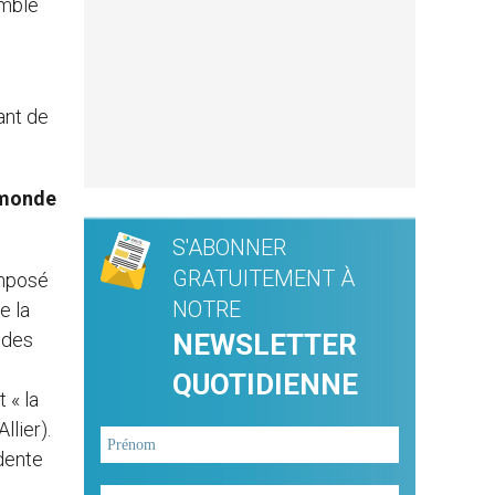
emble
ant de
u monde
S'ABONNER
GRATUITEMENT À
omposé
NOTRE
e la
 des
NEWSLETTER
QUOTIDIENNE
 « la
llier).
idente