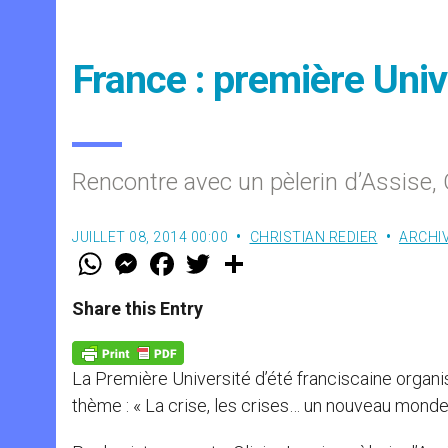
France : première Univ
Rencontre avec un pèlerin d’Assise, 
JUILLET 08, 2014 00:00
CHRISTIAN REDIER
ARCHI
W
M
F
T
S
h
e
a
w
h
a
s
c
i
a
t
s
e
t
r
Share this Entry
s
e
b
t
e
A
n
o
e
p
g
o
r
p
e
k
La Première Université d’été franciscaine organisé
r
thème : « La crise, les crises… un nouveau monde e