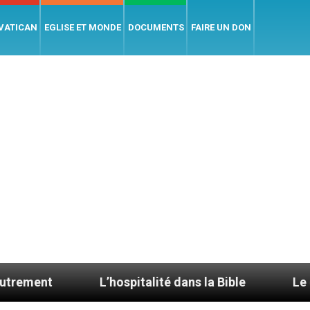
 VATICAN
EGLISE ET MONDE
DOCUMENTS
FAIRE UN DON
L’hospitalité dans la Bible
Le cardinal Avel