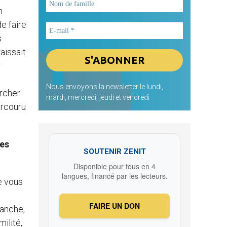
n
e faire
s
aissait
r
Nous envoyons la newsletter le lundi,
archer
mardi, mercredi, jeudi et vendredi
arcouru
nes
SOUTENIR ZENIT
Disponible pour tous en 4
langues, financé par les lecteurs.
ue vous
FAIRE UN DON
vanche,
milité,