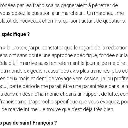
prônées par les franciscains gagneraient à pénétrer de
 vous posez la question à un marcheur… Un marcheur, me
e plutôt de nouveaux chemins, qui sont autant de questions.
 spécifique ?
« la Croix », j’ai pu constater que le regard de la rédaction
étiens ont sans doute une approche spécifique, fondée sur la
la dit, il m’arrive aussi en refermant le journal de me dire : 
té du monde exigeaient aussi des avis plus tranchés, plus co
es deux mois et demi de voyage vers Assise, j’ai pu profit
 recul, cette période me parait être une parenthèse dans le
ois dans un désir d’harmonie et dans un rapport de lutte, 
té franciscaine. L’approche spécifique que vous évoquez, po
e ma vie intime. Je trouve que c’est déjà très bien.
es pas de saint François ?