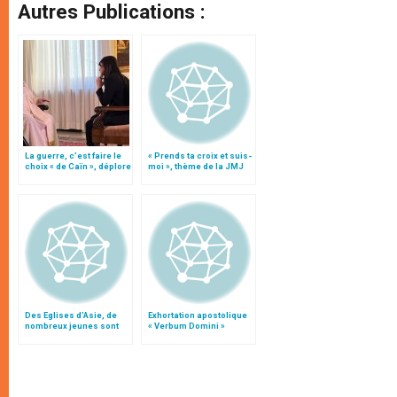
Autres Publications :
La guerre, c’est faire le
« Prends ta croix et suis-
choix « de Caïn », déplore
moi », thème de la JMJ
le pape François
de Sydney 2008
Des Eglises d’Asie, de
Exhortation apostolique
nombreux jeunes sont
« Verbum Domini »
partis vers l’Australie