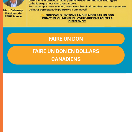
FAIRE UN DON
FAIRE UN DON EN DOLLARS
CANADIENS