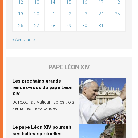
12
13
14
15
16
17
18
19
20
21
22
23
24
25
26
27
28
29
30
31
« Avr
Juin »
PAPE LÉON XIV
Les prochains grands
rendez-vous du pape Léon
XIV
De retour au Vatican, après trois
semaines de vacances
Le pape Léon XIV poursuit
ses haltes spirituelles