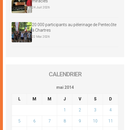
miracles
24 Juil 2026
20 000 participants au pèlerinage de Pentecôte
à Chartres
22 Mai 2026
CALENDRIER
mai 2014
L
M
M
J
V
S
D
1
2
3
4
5
6
7
8
9
10
11