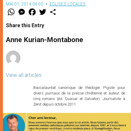
MAI 01, 2014 00:00
EGLISES LOCALES
W
M
F
T
S
h
e
a
w
h
a
s
c
i
a
t
s
e
t
r
Share this Entry
s
e
b
t
e
A
n
o
e
p
g
o
r
Anne Kurian-Montabone
p
e
k
r
View all articles
Baccalauréat canonique de théologie. Pigiste pour
divers journaux de la presse chrétienne et auteur de
cinq romans (éd. Quasar et Salvator). Journaliste à
Zenit depuis octobre 2011.