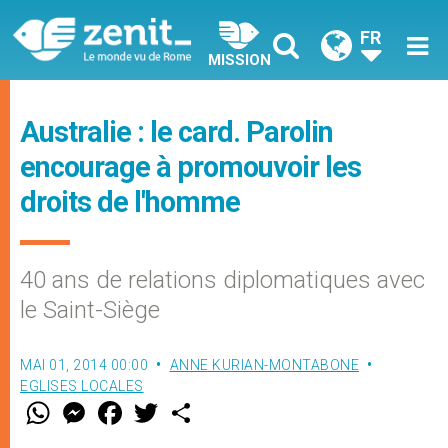
FR
MISSION
Australie : le card. Parolin
encourage à promouvoir les
droits de l'homme
40 ans de relations diplomatiques avec
le Saint-Siège
MAI 01, 2014 00:00
ANNE KURIAN-MONTABONE
EGLISES LOCALES
W
M
F
T
S
h
e
a
w
h
a
s
c
i
a