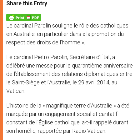
t
s
e
t
r
Share this Entry
s
e
b
t
e
A
n
o
e
p
g
o
r
p
e
k
Le cardinal Parolin souligne le rôle des catholiques
r
en Australie, en particulier dans « la promotion du
respect des droits de l’homme ».
Le cardinal Pietro Parolin, Secrétaire d’État, a
célébré une messe pour le quarantième anniversaire
de l’établissement des relations diplomatiques entre
le Saint-Siège et l’Australie, le 29 avril 2014, au
Vatican.
L’histoire de la « magnifique terre d’Australie » a été
marquée par un engagement social et caritatif
constant de l’Église catholique, a-t-il rappelé durant
son homélie, rapportée par Radio Vatican.