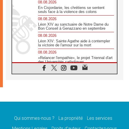
08.08.2026
En Cisjordanie, les chrétiens se sentent
seuls face à la violence des colons
08.08.2026
Léon XIV au sanctuaire de Notre Dame du
Bon Conseil à Genazzano en septembre
08.08.2026
Léon XIV: Sainte Agathe aide à contempler
la victoire de l'amour sur la mort
08.08.2026
«Relancer l'empathie», le projet Triennal d'art
des Universités catholiques
08.08.2026
Signis 2026, donner la parole aux religieuses
catholiques
08.08.2026
Au Bangladesh, l'Église accompagne les
Dalits sur le chemin de la dignité
07.08.2026
Philippines: le vicariat apostolique de
Calapan devient un diocèse
Qui sommes-nous ?
La propriété
Les services
07.08.2026
Congo-Brazzaville: le 15 août, entre solennité
Mentions Legales
Droits d’auteur
Contactez-nous
de l'Assomption et mémoire nationale