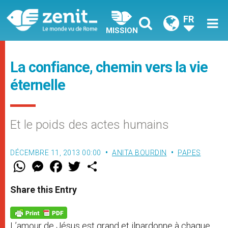
FR
MISSION
La confiance, chemin vers la vie
éternelle
Et le poids des actes humains
DÉCEMBRE 11, 2013 00:00
ANITA BOURDIN
PAPES
W
M
F
T
S
h
e
a
w
h
a
s
c
i
a
t
s
e
t
r
Share this Entry
s
e
b
t
e
A
n
o
e
p
g
o
r
p
e
k
L’amour de Jésus est grand et ilpardonne à chaque
r