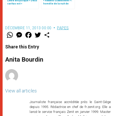
Lettre encyclique « Deus
« Revenir à Bethléem! »:
caritas est »
homélie de la nuit de
Noël (texte complet)
DÉCEMBRE 11, 2013 00:00
PAPES
W
M
F
T
S
h
e
a
w
h
a
s
c
i
a
t
s
e
t
r
Share this Entry
s
e
b
t
e
A
n
o
e
p
g
o
r
Anita Bourdin
p
e
k
r
View all articles
Journaliste française accréditée près le Saint-Siège
depuis 1995. Rédactrice en chef de fr.zenit.org. Elle a
lancé le service français Zenit en janvier 1999. Master