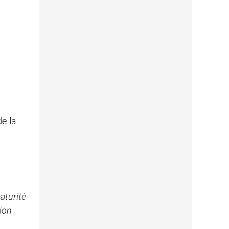
de la
aturité
tion