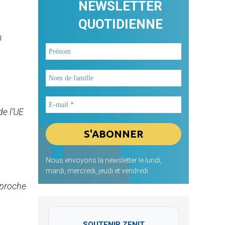
NEWSLETTER
QUOTIDIENNE
n
de l’UE
Nous envoyons la newsletter le lundi,
mardi, mercredi, jeudi et vendredi
pproche
SOUTENIR ZENIT