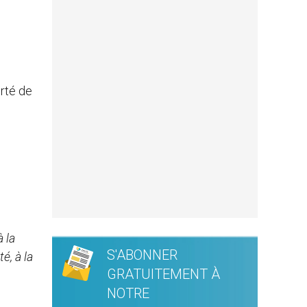
erté de
 la
S'ABONNER
é, à la
GRATUITEMENT À
NOTRE