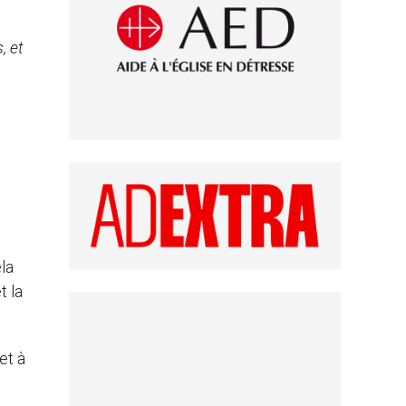
, et
la
t la
et à