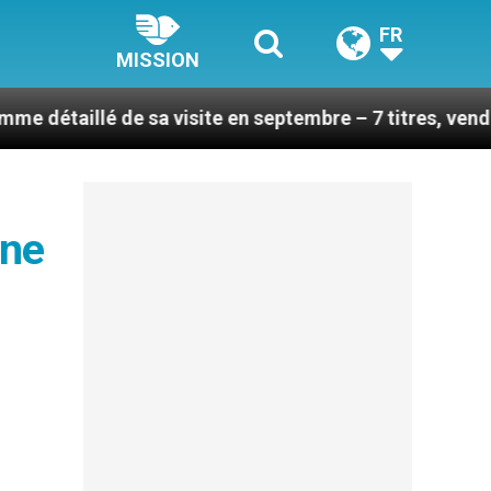
FR
MISSION
llé de sa visite en septembre – 7 titres, vendredi 7 ao
ine