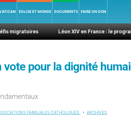
 VATICAN
EGLISE ET MONDE
DOCUMENTS
FAIRE UN DON
atoires
Léon XIV en France : le programme détai
n vote pour la dignité huma
 fondamentaux
SSOCIATIONS FAMILIALES CATHOLIQUES.
ARCHIVES