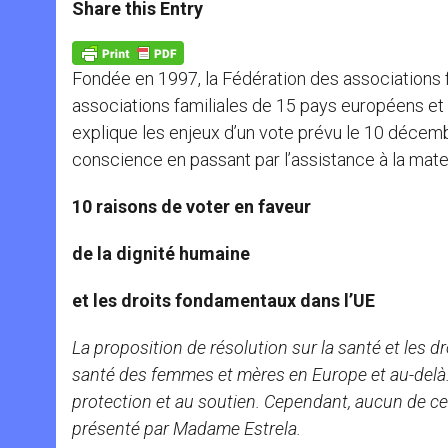
t
s
e
t
r
Share this Entry
s
e
b
t
e
A
n
o
e
p
g
o
r
p
e
k
Fondée en 1997, la Fédération des associations f
r
associations familiales de 15 pays européens et 
explique les enjeux d’un vote prévu le 10 décemb
conscience en passant par l’assistance à la matern
10 raisons de voter en faveur
de la dignité humaine
et les droits fondamentaux dans l’UE
La proposition de résolution sur la santé et les d
santé des femmes et mères en Europe et au-delà. To
protection et au soutien. Cependant, aucun de c
présenté par Madame Estrela.