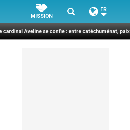
FR
MISSION
veline se confie : entre catéchuménat, paix et défis mi