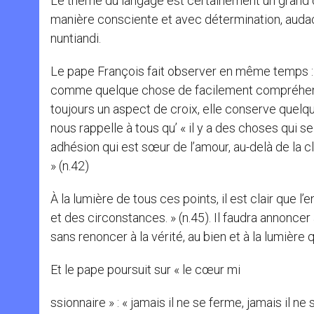
Le thème du langage est certainement un grand défi
manière consciente et avec détermination, audac
nuntiandi.
Le pape François fait observer en même temps : 
comme quelque chose de facilement compréhensi
toujours un aspect de croix, elle conserve quelque
nous rappelle à tous qu’ « il y a des choses qui 
adhésion qui est sœur de l’amour, au-delà de la cl
» (n.42)
À la lumière de tous ces points, il est clair que 
et des circonstances. » (n.45). Il faudra annoncer
sans renoncer à la vérité, au bien et à la lumière 
Et le pape poursuit sur « le cœur mi
ssionnaire » : « jamais il ne se ferme, jamais il ne 