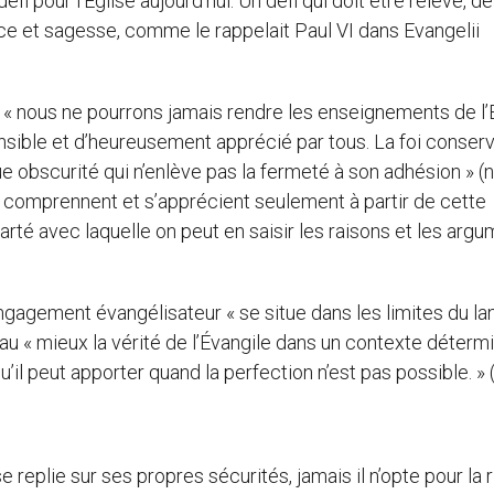
 pour l’Église aujourd’hui. Un défi qui doit être relevé, de
e et sagesse, comme le rappelait Paul VI dans Evangelii
« nous ne pourrons jamais rendre les enseignements de l’
ble et d’heureusement apprécié par tous. La foi conser
 obscurité qui n’enlève pas la fermeté à son adhésion » (n.4
se comprennent et s’apprécient seulement à partir de cette
arté avec laquelle on peut en saisir les raisons et les argu
l’engagement évangélisateur « se situe dans les limites du l
 au « mieux la vérité de l’Évangile dans un contexte détermi
qu’il peut apporter quand la perfection n’est pas possible. » 
se replie sur ses propres sécurités, jamais il n’opte pour la r