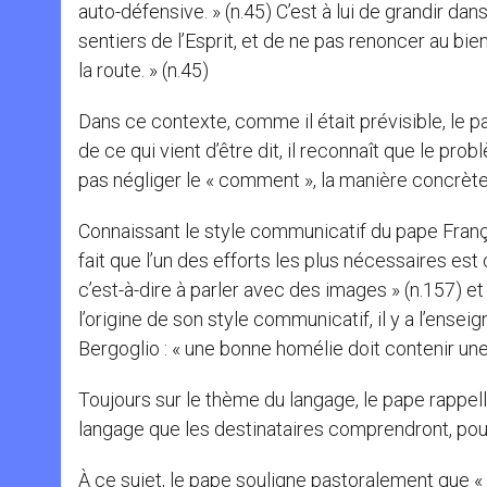
auto-défensive. » (n.45) C’est à lui de grandir d
sentiers de l’Esprit, et de ne pas renoncer au bie
la route. » (n.45)
Dans ce contexte, comme il était prévisible, le pa
de ce qui vient d’être dit, il reconnaît que le pro
pas négliger le « comment », la manière concrète
Connaissant le style communicatif du pape Françoi
fait que l’un des efforts les plus nécessaires est
c’est-à-dire à parler avec des images » (n.157) e
l’origine de son style communicatif, il y a l’ens
Bergoglio : « une bonne homélie doit contenir une
Toujours sur le thème du langage, le pape rappelle
langage que les destinataires comprendront, pour 
À ce sujet, le pape souligne pastoralement que « 