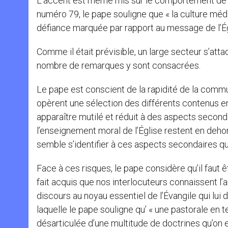
L’accent est même mis sur le comportement de la
numéro 79, le pape souligne que « la culture méd
défiance marquée par rapport au message de l’Ég
Comme il était prévisible, un large secteur s’a
nombre de remarques y sont consacrées.
Le pape est conscient de la rapidité de la commun
opèrent une sélection des différents contenus en
apparaître mutilé et réduit à des aspects seconda
l’enseignement moral de l’Église restent en deho
semble s’identifier à ces aspects secondaires q
Face à ces risques, le pape considère qu’il faut ê
fait acquis que nos interlocuteurs connaissent l’a
discours au noyau essentiel de l’Évangile qui lui d
laquelle le pape souligne qu’ « une pastorale en
désarticulée d’une multitude de doctrines qu’on es