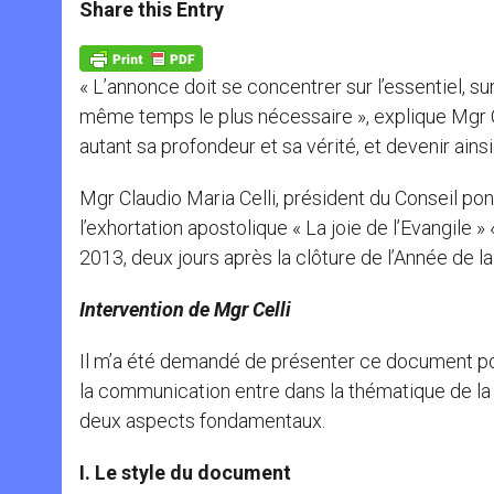
t
s
e
t
r
Share this Entry
s
e
b
t
e
A
n
o
e
p
g
o
r
p
e
k
« L’annonce doit se concentrer sur l’essentiel, sur 
r
même temps le plus nécessaire », explique Mgr Cel
autant sa profondeur et sa vérité, et devenir ains
Mgr Claudio Maria Celli, président du Conseil po
l’exhortation apostolique « La joie de l’Evangile
2013, deux jours après la clôture de l’Année de la
Intervention de Mgr Celli
Il m’a été demandé de présenter ce document po
la communication entre dans la thématique de la
deux aspects fondamentaux.
I. Le style du document