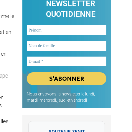
NEWSLETTER
QUOTIDIENNE
omme le
retien
 en
pape
Nous envoyons la newsletter le lundi,
en
mardi, mercredi, jeudi et vendredi
s
lles
SOUTENIR ZENIT