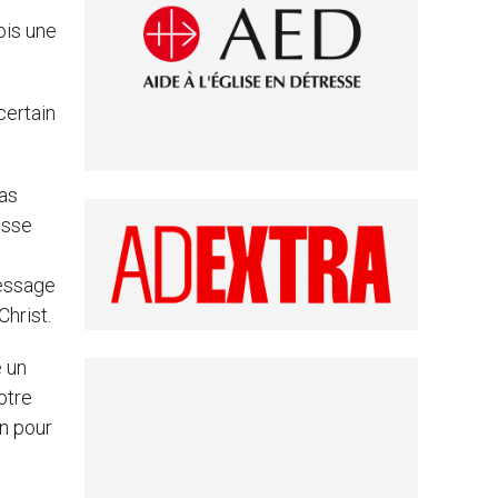
ois une
certain
ias
isse
message
hrist.
e un
otre
on pour