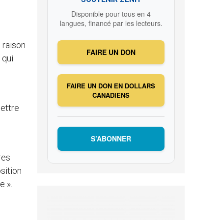
Disponible pour tous en 4
langues, financé par les lecteurs.
 raison
FAIRE UN DON
 qui
FAIRE UN DON EN DOLLARS
CANADIENS
mettre
S’ABONNER
s
res
sition
e ».