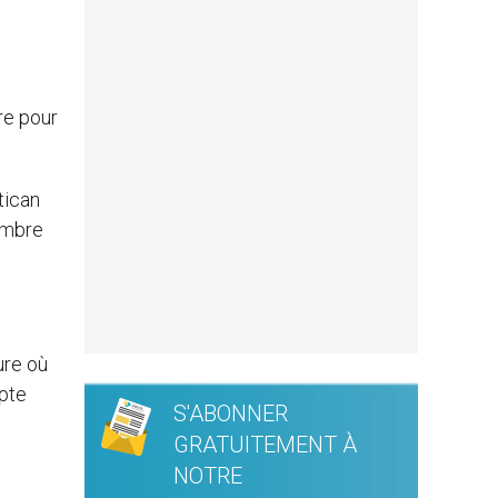
n
re pour
tican
vembre
ure où
mpte
S'ABONNER
GRATUITEMENT À
NOTRE