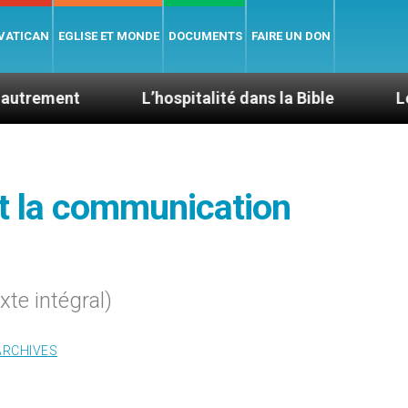
 VATICAN
EGLISE ET MONDE
DOCUMENTS
FAIRE UN DON
L’hospitalité dans la Bible
Le cardinal A
 et la communication
xte intégral)
ARCHIVES