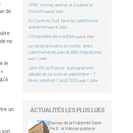
s
OPM : former, animer et soutenir la
oue de
mission
août 8, 2026
En Corée du Sud, faire du catéchisme
autrement
août 8, 2026
mière
L’hospitalité dans la Bible
août 8, 2026
 de ne
Le cardinal Aveline se confie : entre
catéchuménat, paix et défis migratoires
août 7, 2026
e le
Léon XIV en France : le programme
 «
détaillé de sa visite en septembre – 7
qu’à
titres, vendredi 7 août 2026
août 7, 2026
être un
ACTUALITÉS LES PLUS LUES
Sacres de la Fraternité Saint-
Pie X : le Vatican publie le
à son