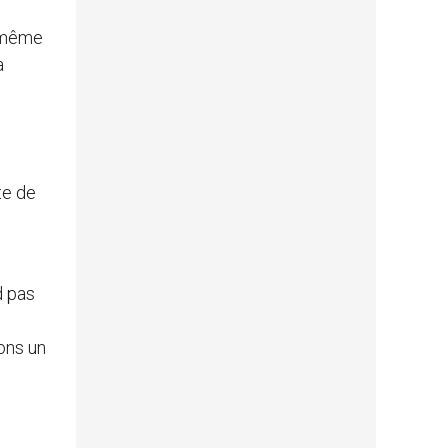
n même
a
t
te de
d pas
nons un