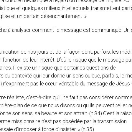
 culture médiatique à l’égard du message de l’Église. Au
iatique et quelques milieux intellectuels transmettent parf
lise et un certain désenchantement. »
ttache à analyser comment le message est communiqué. Un 
ication de nos jours et de la façon dont, parfois, les méd
 fonction de leur intérêt. D’où le risque que le message pu
ires. Il existe un risque que certaines questions de
rs du contexte qui leur donne un sens ou que, parfois, le 
ui n’expriment pas le cœur véritable du message de Jésus-C
tre réaliste, c’est-à-dire qu’il ne faut pas considérer comm
rrière-plan de ce que nous disons ou qu’ils peuvent relier n
onne son sens, sa beauté et son attrait. (n.34) C’est la rais
 terme missionnaire n’est pas obsédée par la transmission
saie d’imposer à force d’insister. » (n.35)