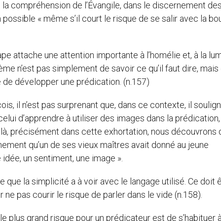
ans la compréhension de l’Évangile, dans le discernement de
n possible « même s’il court le risque de se salir avec la b
pe attache une attention importante à l’homélie et, à la lu
blème n’est pas simplement de savoir ce qu’il faut dire, mais
 de développer une prédication. (n.157)
s, il n’est pas surprenant que, dans ce contexte, il soulign
 celui d’apprendre à utiliser des images dans la prédication,
t là, précisément dans cette exhortation, nous découvrons 
eignement qu’un de ses vieux maîtres avait donné au jeune
 idée, un sentiment, une image ».
 que la simplicité a à voir avec le langage utilisé. Ce doit 
ne pas courir le risque de parler dans le vide (n.158).
le plus grand risque pour un prédicateur est de s’habituer 