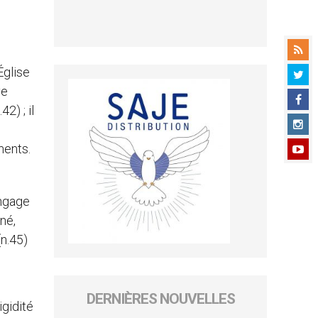
Église
ve
2) ; il
ments.
angage
né,
(n.45)
DERNIÈRES NOUVELLES
igidité