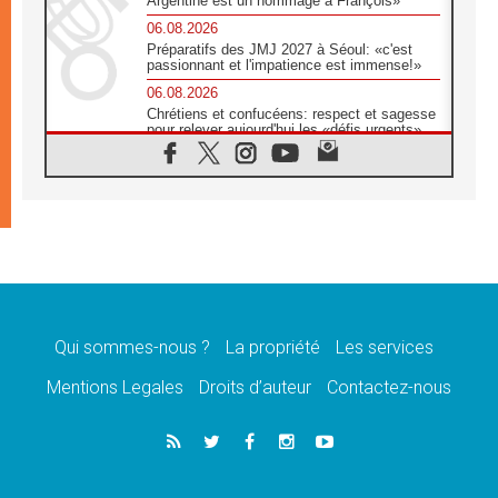
Argentine est un hommage à François»
06.08.2026
Préparatifs des JMJ 2027 à Séoul: «c'est
passionnant et l'impatience est immense!»
06.08.2026
Chrétiens et confucéens: respect et sagesse
pour relever aujourd'hui les «défis urgents»
06.08.2026
À Sainte-Marie-Majeure, la grâce de Dieu
descend encore sur le monde
06.08.2026
Léon XIV aux jeunes d'Assise: «l'Europe et
le monde cherchent en vous de nouveaux
saints»
06.08.2026
À Assise, le cardinal Pizzaballa affirme que
«les chrétiens veulent la paix»
Qui sommes-nous ?
La propriété
Les services
06.08.2026
Mentions Legales
Droits d’auteur
Contactez-nous
Au Mexique, le cardinal Parolin invite à être
aux côtés des marginalisées
06.08.2026
À Assise, le Pape invite les jeunes à
«construire la civilisation de l'amour»
05.08.2026