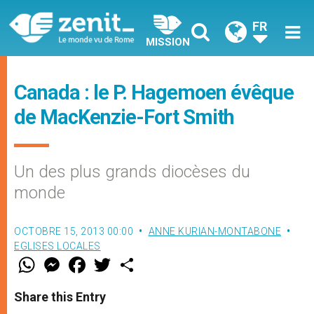
FR
MISSION
Canada : le P. Hagemoen évêque
de MacKenzie-Fort Smith
Un des plus grands diocèses du
monde
OCTOBRE 15, 2013 00:00
ANNE KURIAN-MONTABONE
EGLISES LOCALES
W
M
F
T
S
h
e
a
w
h
a
s
c
i
a
t
s
e
t
r
Share this Entry
s
e
b
t
e