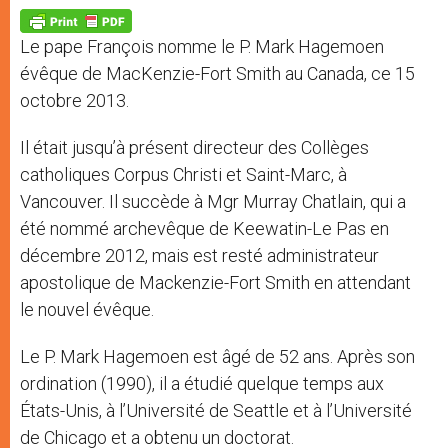
A
n
o
e
p
g
o
r
p
e
k
Le pape François nomme le P. Mark Hagemoen
r
évêque de MacKenzie-Fort Smith au Canada, ce 15
octobre 2013.
Il était jusqu’à présent directeur des Collèges
catholiques Corpus Christi et Saint-Marc, à
Vancouver. Il succède à Mgr Murray Chatlain, qui a
été nommé archevêque de Keewatin-Le Pas en
décembre 2012, mais est resté administrateur
apostolique de Mackenzie-Fort Smith en attendant
le nouvel évêque.
Le P. Mark Hagemoen est âgé de 52 ans. Après son
ordination (1990), il a étudié quelque temps aux
États-Unis, à l’Université de Seattle et à l’Université
de Chicago et a obtenu un doctorat.