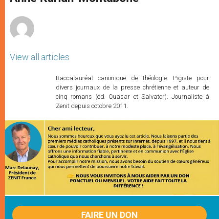
p
e
k
r
View all articles
Baccalauréat canonique de théologie. Pigiste pour
divers journaux de la presse chrétienne et auteur de
cinq romans (éd. Quasar et Salvator). Journaliste à
Zenit depuis octobre 2011.
FAIRE UN DON