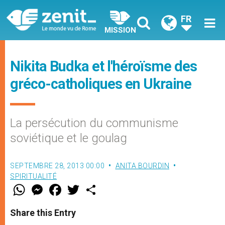
FR
MISSION
Nikita Budka et l'héroïsme des
gréco-catholiques en Ukraine
La persécution du communisme
soviétique et le goulag
SEPTEMBRE 28, 2013 00:00
ANITA BOURDIN
SPIRITUALITÉ
W
M
F
T
S
h
e
a
w
h
a
s
c
i
a
t
s
e
t
r
Share this Entry
s
e
b
t
e