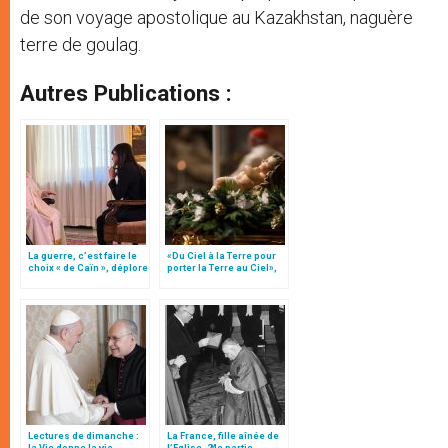
de son voyage apostolique au Kazakhstan, naguère
terre de goulag.
Autres Publications :
La guerre, c’est faire le
«Du Ciel à la Terre pour
choix « de Caïn », déplore
porter la Terre au Ciel»,
le pape François
par Mgr Francesco Follo
Lectures de dimanche :
La France, fille aînée de
la Vie donne la vie
l’Eglise, 24e partie