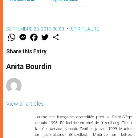
SEPTEMBRE 28, 2013 00:00
SPIRITUALITÉ
W
M
F
T
S
h
e
a
w
h
a
s
c
i
a
t
s
e
t
r
Share this Entry
s
e
b
t
e
A
n
o
e
p
g
o
r
Anita Bourdin
p
e
k
r
View all articles
Journaliste française accréditée près le Saint-Siège
depuis 1995. Rédactrice en chef de fr.zenit.org. Elle a
lancé le service français Zenit en janvier 1999. Master
en journalisme (Bruxelles). Maîtrise en lettres