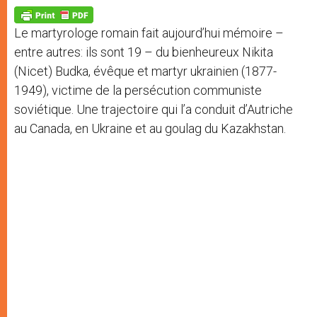
A
n
o
e
p
g
o
r
p
e
k
Le martyrologe romain fait aujourd’hui mémoire –
r
entre autres: ils sont 19 – du bienheureux Nikita
(Nicet) Budka, évêque et martyr ukrainien (1877-
1949), victime de la persécution communiste
soviétique. Une trajectoire qui l’a conduit d’Autriche
au Canada, en Ukraine et au goulag du Kazakhstan.