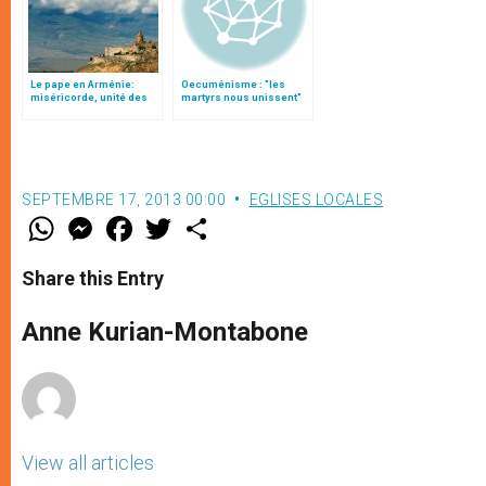
Le pape en Arménie:
Oecuménisme : "les
miséricorde, unité des
martyrs nous unissent"
chrétiens et prière pour
la paix
SEPTEMBRE 17, 2013 00:00
EGLISES LOCALES
W
M
F
T
S
h
e
a
w
h
a
s
c
i
a
t
s
e
t
r
Share this Entry
s
e
b
t
e
A
n
o
e
p
g
o
r
Anne Kurian-Montabone
p
e
k
r
View all articles