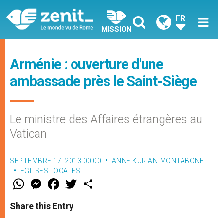
FR
MISSION
Arménie : ouverture d'une
ambassade près le Saint-Siège
Le ministre des Affaires étrangères au
Vatican
SEPTEMBRE 17, 2013 00:00
ANNE KURIAN-MONTABONE
EGLISES LOCALES
W
M
F
T
S
h
e
a
w
h
a
s
c
i
a
t
s
e
t
r
Share this Entry
s
e
b
t
e