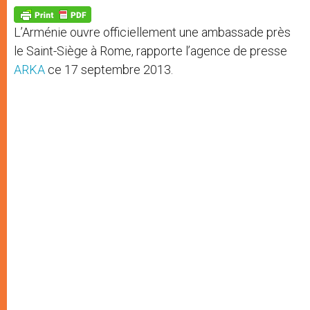
A
n
o
e
p
g
o
r
p
e
k
L’Arménie ouvre officiellement une ambassade près
r
le Saint-Siège à Rome, rapporte l’agence de presse
ARKA
ce 17 septembre 2013.