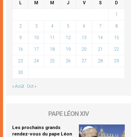
L
M
M
J
V
S
D
1
2
3
4
5
6
7
8
9
10
11
12
13
14
15
16
17
18
19
20
21
22
23
24
25
26
27
28
29
30
« Août
Oct »
PAPE LÉON XIV
Les prochains grands
rendez-vous du pape Léon