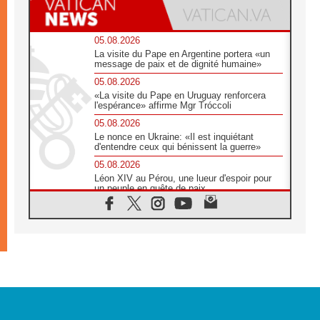
05.08.2026
La visite du Pape en Argentine portera «un
message de paix et de dignité humaine»
05.08.2026
«La visite du Pape en Uruguay renforcera
l'espérance» affirme Mgr Tróccoli
05.08.2026
Le nonce en Ukraine: «Il est inquiétant
d'entendre ceux qui bénissent la guerre»
05.08.2026
Léon XIV au Pérou, une lueur d'espoir pour
un peuple en quête de paix
05.08.2026
SCEAM: L'Église en Afrique vers
l'Assemblée ecclésiale de 2028 depuis
Addis-Abeba
05.08.2026
Le Pape exprime ses condoléances suite au
décès du cardinal Júlio Langa
05.08.2026
Le Pape attendu en novembre en Uruguay,