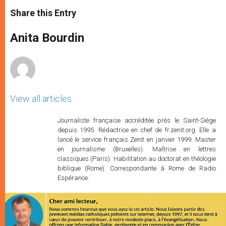
a
s
c
i
a
t
s
e
t
r
Share this Entry
s
e
b
t
e
A
n
o
e
p
g
o
r
Anita Bourdin
p
e
k
r
View all articles
Journaliste française accréditée près le Saint-Siège
depuis 1995. Rédactrice en chef de fr.zenit.org. Elle a
lancé le service français Zenit en janvier 1999. Master
en journalisme (Bruxelles). Maîtrise en lettres
classiques (Paris). Habilitation au doctorat en théologie
biblique (Rome). Correspondante à Rome de Radio
Espérance.