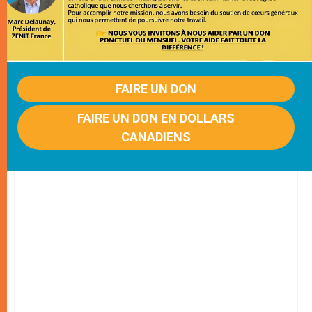
FAIRE UN DON
FAIRE UN DON EN DOLLARS
CANADIENS