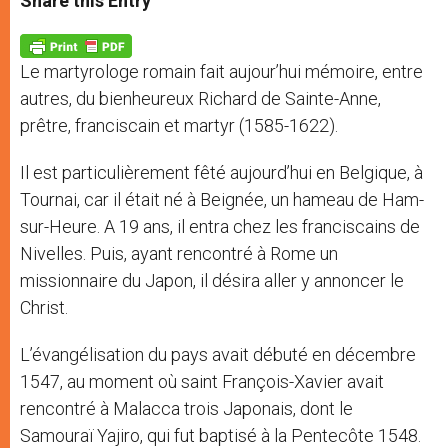
Share this Entry
s
e
b
t
e
A
n
o
e
p
g
o
r
p
e
k
Le martyrologe romain fait aujour’hui mémoire, entre
r
autres, du bienheureux Richard de Sainte-Anne,
prêtre, franciscain et martyr (1585-1622).
Il est particulièrement fêté aujourd’hui en Belgique, à
Tournai, car il était né à Beignée, un hameau de Ham-
sur-Heure. A 19 ans, il entra chez les franciscains de
Nivelles. Puis, ayant rencontré à Rome un
missionnaire du Japon, il désira aller y annoncer le
Christ.
L’évangélisation du pays avait débuté en décembre
1547, au moment où saint François-Xavier avait
rencontré à Malacca trois Japonais, dont le
Samouraï Yajiro, qui fut baptisé à la Pentecôte 1548.