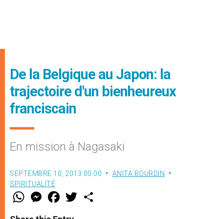
De la Belgique au Japon: la
trajectoire d'un bienheureux
franciscain
En mission à Nagasaki
SEPTEMBRE 10, 2013 00:00
ANITA BOURDIN
SPIRITUALITÉ
W
M
F
T
S
h
e
a
w
h
a
s
c
i
a
t
s
e
t
r