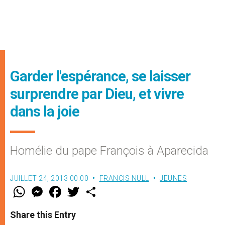
Garder l'espérance, se laisser
surprendre par Dieu, et vivre
dans la joie
Homélie du pape François à Aparecida
JUILLET 24, 2013 00:00
FRANCIS NULL
JEUNES
W
M
F
T
S
h
e
a
w
h
a
s
c
i
a
t
s
e
t
r
Share this Entry
s
e
b
t
e