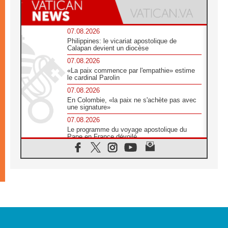
07.08.2026
Philippines: le vicariat apostolique de
Calapan devient un diocèse
07.08.2026
«La paix commence par l'empathie» estime
le cardinal Parolin
07.08.2026
En Colombie, «la paix ne s'achète pas avec
une signature»
07.08.2026
Le programme du voyage apostolique du
Pape en France dévoilé
07.08.2026
1ère Conférence continentale sur l'éducation
catholique en Afrique
07.08.2026
Un logo symbolique pour la venue du Pape
en France
07.08.2026
Cardinal Rossi: «La venue du Pape Léon en
Argentine est un hommage à François»