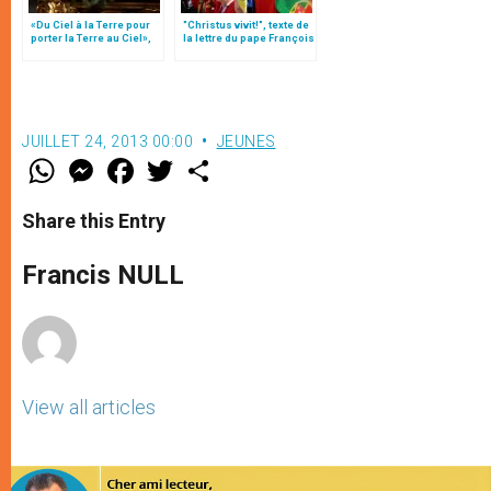
«Du Ciel à la Terre pour
"Christus vivit!", texte de
porter la Terre au Ciel»,
la lettre du pape François
par Mgr Francesco Follo
aux jeunes du monde
JUILLET 24, 2013 00:00
JEUNES
W
M
F
T
S
h
e
a
w
h
a
s
c
i
a
t
s
e
t
r
Share this Entry
s
e
b
t
e
A
n
o
e
p
g
o
r
Francis NULL
p
e
k
r
View all articles