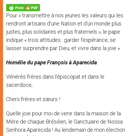
A
n
o
e
p
g
o
r
p
e
k
Pour « transmettre à nos jeunes les valeurs qui les
r
rendront artisans d’une Nation et d’un monde plus
justes, plus solidaires et plus fraternels », le pape
indique « trois attitudes : garder l’espérance, se
laisser surprendre par Dieu, et vivre dans la joie ».
Homélie du pape François à Aparecida
Vénérés frères dans l’épiscopat et dans le
sacerdoce,
Chers frères et sœurs !
Quelle joie pour moi de venir dans la maison de la
Mère de chaque Brésilien, le Sanctuaire de Nossa
Senhora Aparecida ! Au lendemain de mon élection