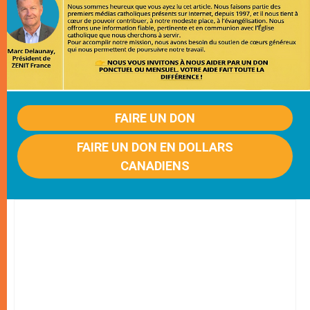
FAIRE UN DON
FAIRE UN DON EN DOLLARS
CANADIENS