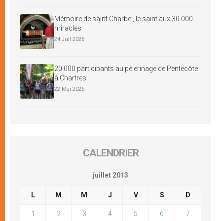
Mémoire de saint Charbel, le saint aux 30 000
miracles
24 Juil 2026
20 000 participants au pèlerinage de Pentecôte
à Chartres
22 Mai 2026
CALENDRIER
juillet 2013
L
M
M
J
V
S
D
1
2
3
4
5
6
7