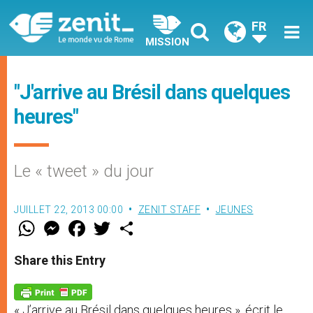
FR
MISSION
"J'arrive au Brésil dans quelques
heures"
Le « tweet » du jour
JUILLET 22, 2013 00:00
ZENIT STAFF
JEUNES
W
M
F
T
S
h
e
a
w
h
a
s
c
i
a
t
s
e
t
r
Share this Entry
s
e
b
t
e
A
n
o
e
p
g
o
r
p
e
k
« J’arrive au Brésil dans quelques heures », écrit le
r