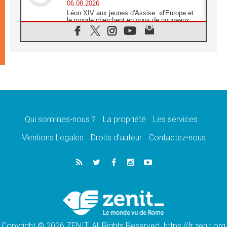
06.08.2026
Léon XIV aux jeunes d'Assise: «l'Europe et
le monde cherchent en vous de nouveaux
saints»
06.08.2026
À Assise, le cardinal Pizzaballa affirme que
«les chrétiens veulent la paix»
06.08.2026
Au Mexique, le cardinal Parolin invite à être
aux côtés des marginalisées
06.08.2026
À Assise, le Pape invite les jeunes à
«construire la civilisation de l'amour»
Qui sommes-nous ?
La propriété
Les services
05.08.2026
Mentions Legales
Droits d’auteur
Contactez-nous
La visite du Pape en Argentine portera «un
message de paix et de dignité humaine»
05.08.2026
«La visite du Pape en Uruguay renforcera
l'espérance» affirme Mgr Tróccoli
05.08.2026
Le nonce en Ukraine: «Il est inquiétant
d'entendre ceux qui bénissent la guerre»
Copyright © 2026 ZENIT. All Rights Reserved. https://fr.zenit.org