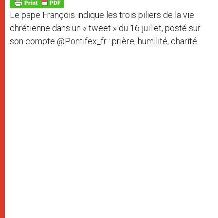
p
g
o
r
p
e
k
Le pape François indique les trois piliers de la vie
r
chrétienne dans un « tweet » du 16 juillet, posté sur
son compte @Pontifex_fr : prière, humilité, charité.