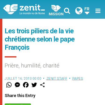
FR
MISSION
Les trois piliers de la vie
chrétienne selon le pape
François
Prière, humilité, charité
JUILLET 16, 2013 00:00
ZENIT STAFF
PAPES
W
M
F
T
S
h
e
a
w
h
a
s
c
i
a
t
s
e
t
r
Share this Entry
s
e
b
t
e
A
n
o
e