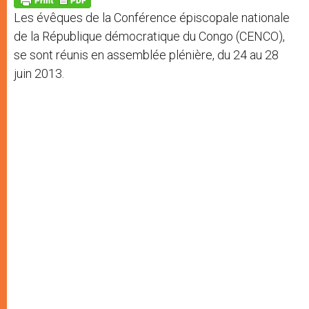
p
e
k
Les évêques de la Conférence épiscopale nationale
r
de la République démocratique du Congo (CENCO),
se sont réunis en assemblée plénière, du 24 au 28
juin 2013.