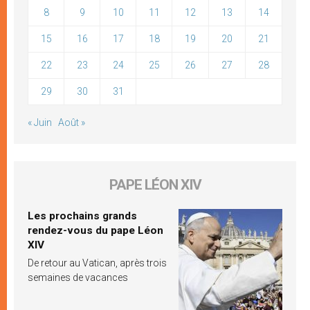
8
9
10
11
12
13
14
15
16
17
18
19
20
21
22
23
24
25
26
27
28
29
30
31
« Juin
Août »
PAPE LÉON XIV
Les prochains grands
rendez-vous du pape Léon
XIV
De retour au Vatican, après trois
semaines de vacances