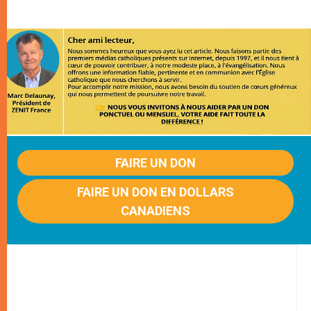
FAIRE UN DON
FAIRE UN DON EN DOLLARS
CANADIENS