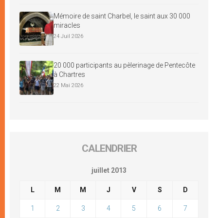
Mémoire de saint Charbel, le saint aux 30 000
miracles
24 Juil 2026
20 000 participants au pèlerinage de Pentecôte
à Chartres
22 Mai 2026
CALENDRIER
juillet 2013
L
M
M
J
V
S
D
1
2
3
4
5
6
7