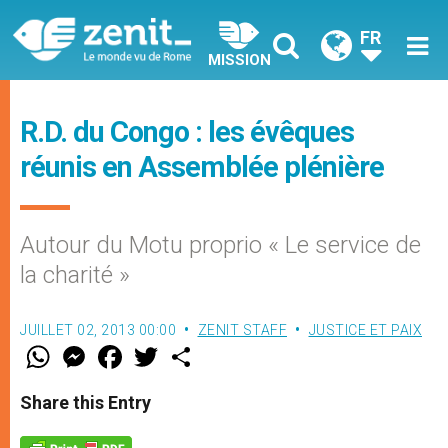
FR
MISSION
R.D. du Congo : les évêques
réunis en Assemblée plénière
Autour du Motu proprio « Le service de
la charité »
JUILLET 02, 2013 00:00
ZENIT STAFF
JUSTICE ET PAIX
W
M
F
T
S
h
e
a
w
h
a
s
c
i
a
t
s
e
t
r
Share this Entry
s
e
b
t
e
A
n
o
e
p
g
o
r