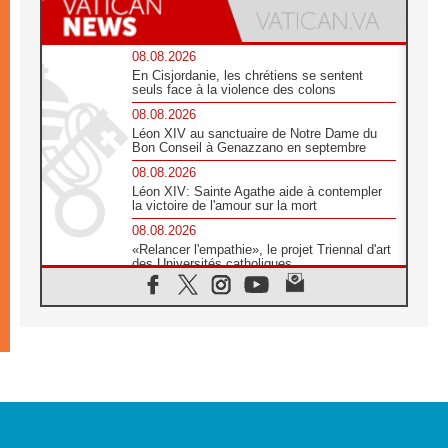
08.08.2026
En Cisjordanie, les chrétiens se sentent
seuls face à la violence des colons
08.08.2026
Léon XIV au sanctuaire de Notre Dame du
Bon Conseil à Genazzano en septembre
08.08.2026
Léon XIV: Sainte Agathe aide à contempler
la victoire de l'amour sur la mort
08.08.2026
«Relancer l'empathie», le projet Triennal d'art
des Universités catholiques
08.08.2026
Signis 2026, donner la parole aux religieuses
catholiques
08.08.2026
Au Bangladesh, l'Église accompagne les
Dalits sur le chemin de la dignité
07.08.2026
Philippines: le vicariat apostolique de
Calapan devient un diocèse