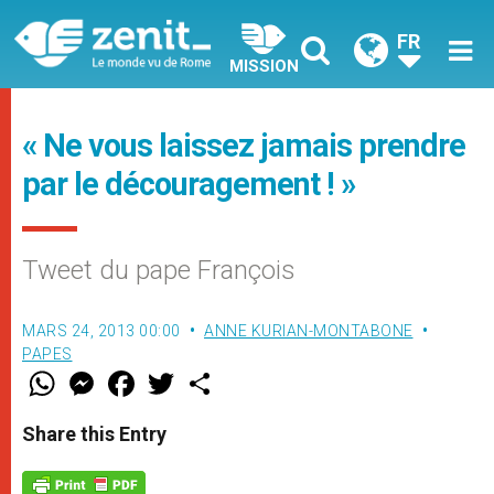
FR
MISSION
« Ne vous laissez jamais prendre
par le découragement ! »
Tweet du pape François
MARS 24, 2013 00:00
ANNE KURIAN-MONTABONE
PAPES
W
M
F
T
S
h
e
a
w
h
a
s
c
i
a
t
s
e
t
r
Share this Entry
s
e
b
t
e
A
n
o
e
p
g
o
r