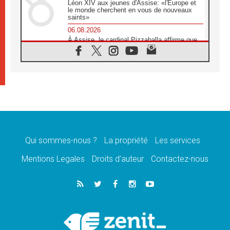
Léon XIV aux jeunes d'Assise: «l'Europe et
le monde cherchent en vous de nouveaux
saints»
06.08.2026
À Assise, le cardinal Pizzaballa affirme que
«les chrétiens veulent la paix»
06.08.2026
Au Mexique, le cardinal Parolin invite à être
aux côtés des marginalisées
06.08.2026
À Assise, le Pape invite les jeunes à
«construire la civilisation de l'amour»
05.08.2026
La visite du Pape en Argentine portera «un
message de paix et de dignité humaine»
Qui sommes-nous ?
La propriété
Les services
05.08.2026
Mentions Legales
Droits d’auteur
Contactez-nous
«La visite du Pape en Uruguay renforcera
l'espérance» affirme Mgr Tróccoli
05.08.2026
Le nonce en Ukraine: «Il est inquiétant
d'entendre ceux qui bénissent la guerre»
05.08.2026
Léon XIV au Pérou, une lueur d'espoir pour
un peuple en quête de paix