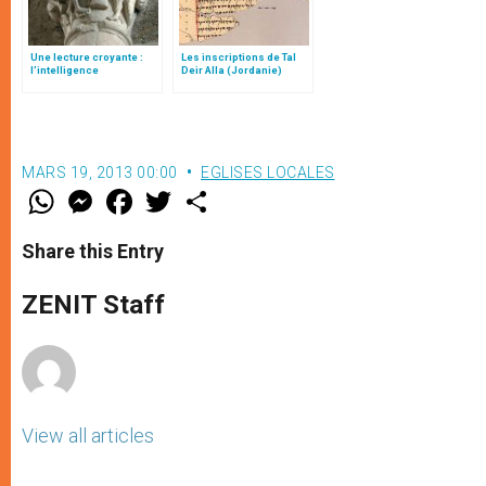
Une lecture croyante :
Les inscriptions de Tal
l’intelligence
Deir Alla (Jordanie)
typologique des deux
Testaments
MARS 19, 2013 00:00
EGLISES LOCALES
W
M
F
T
S
h
e
a
w
h
a
s
c
i
a
t
s
e
t
r
Share this Entry
s
e
b
t
e
A
n
o
e
p
g
o
r
ZENIT Staff
p
e
k
r
View all articles