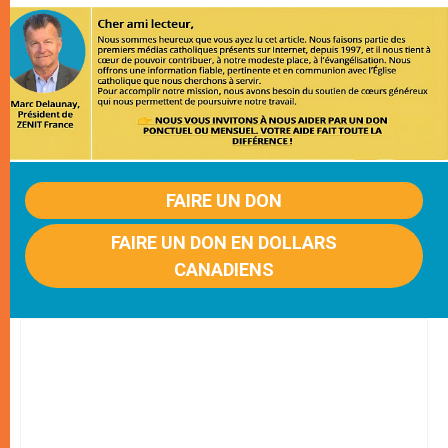
FAIRE UN DON
FAIRE UN DON EN DOLLARS
CANADIENS