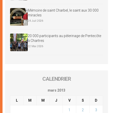
Mémoire de saint Charbel, le saint aux 30 000
miracles
24 Juil 2026
20 000 participants au pèlerinage de Pentecôte
à Chartres
22 Mai 2026
CALENDRIER
mars 2013
L
M
M
J
V
S
D
1
2
3