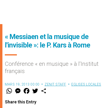
« Messiaen et la musique de
l'invisible »: le P. Kars à Rome
Conférence « en musique » à l’Institut
français
MARS 19, 2013 00:00
ZENIT STAFF
EGLISES LOCALES
W
M
F
T
S
h
e
a
w
h
a
s
c
i
a
t
s
e
t
r
Share this Entry
s
e
b
t
e