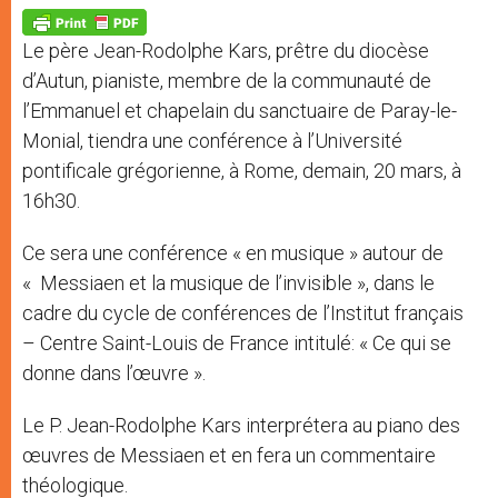
A
n
o
e
p
g
o
r
p
e
k
Le père Jean-Rodolphe Kars, prêtre du diocèse
r
d’Autun, pianiste, membre de la communauté de
l’Emmanuel et chapelain du sanctuaire de Paray-le-
Monial, tiendra une conférence à l’Université
pontificale grégorienne, à Rome, demain, 20 mars, à
16h30.
Ce sera une conférence « en musique » autour de
« Messiaen et la musique de l’invisible », dans le
cadre du cycle de conférences de l’Institut français
– Centre Saint-Louis de France intitulé: « Ce qui se
donne dans l’œuvre ».
Le P. Jean-Rodolphe Kars interprétera au piano des
œuvres de Messiaen et en fera un commentaire
théologique.