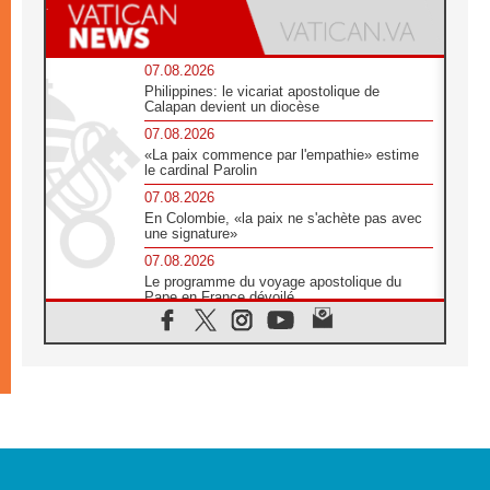
07.08.2026
Philippines: le vicariat apostolique de
Calapan devient un diocèse
07.08.2026
«La paix commence par l'empathie» estime
le cardinal Parolin
07.08.2026
En Colombie, «la paix ne s'achète pas avec
une signature»
07.08.2026
Le programme du voyage apostolique du
Pape en France dévoilé
07.08.2026
1ère Conférence continentale sur l'éducation
catholique en Afrique
07.08.2026
Un logo symbolique pour la venue du Pape
en France
07.08.2026
Cardinal Rossi: «La venue du Pape Léon en
Argentine est un hommage à François»