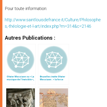
Pour toute information:
http://www.saintlouisdefrance.it/Culture/Philosophe
s,-théologie-et-l-art/index.php?m=314&c=2146
Autres Publications :
Olivier Messiaen ou « La
Bruxelles invite Olivier
musique de l’Invisible »,
Messiaen : « la force
par J.-R. Kars
d’un message »