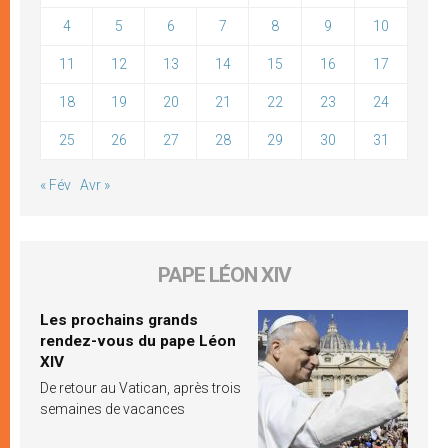
4
5
6
7
8
9
10
11
12
13
14
15
16
17
18
19
20
21
22
23
24
25
26
27
28
29
30
31
« Fév
Avr »
PAPE LÉON XIV
Les prochains grands
rendez-vous du pape Léon
XIV
De retour au Vatican, après trois
semaines de vacances