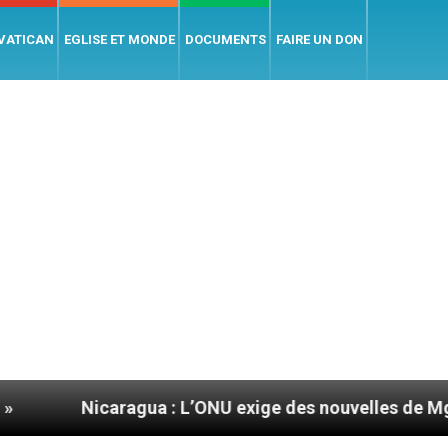
 VATICAN
EGLISE ET MONDE
DOCUMENTS
FAIRE UN DON
caragua : L’ONU exige des nouvelles de Mgr Mata