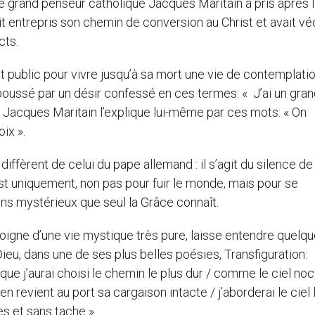
le grand penseur catholique Jacques Maritain a pris après 
it entrepris son chemin de conversion au Christ et avait v
cts.
t public pour vivre jusqu’à sa mort une vie de contemplati
poussé par un désir confessé en ces termes: « J’ai un gra
 ? Jacques Maritain l’explique lui-même par ces mots: « On
ix ».
diffèrent de celui du pape allemand : il s’agit du silence de
rist uniquement, non pas pour fuir le monde, mais pour se
mins mystérieux que seul la Grâce connaît.
moigne d’une vie mystique très pure, laisse entendre quelq
ieu, dans une de ses plus belles poésies, Transfiguration:
que j’aurai choisi le chemin le plus dur / comme le ciel no
en revient au port sa cargaison intacte / j’aborderai le ciel 
s et sans tache ».