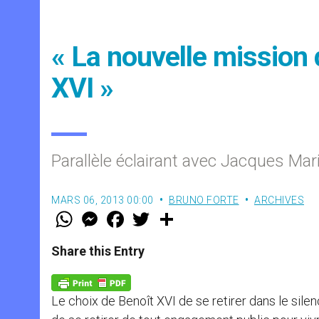
« La nouvelle mission
XVI »
Parallèle éclairant avec Jacques Mari
MARS 06, 2013 00:00
BRUNO FORTE
ARCHIVES
W
M
F
T
S
h
e
a
w
h
a
s
c
i
a
t
s
e
t
r
Share this Entry
s
e
b
t
e
A
n
o
e
p
g
o
r
p
e
k
Le choix de Benoît XVI de se retirer dans le sile
r