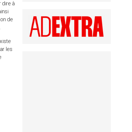
 dire à
insi
zon de
.
xiste
ar les
e