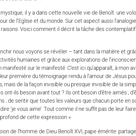
mystique, il y a dans cette nouvelle vie de Benoît une vol
ur de l’Eglise et du monde. Sur cet aspect aussi l’analogi
aisons. Voici comment il décrit la tâche des contemplatif
nchir nous voyons se révéler – tant dans la matière et grâ
tivités humaines et grâce aux explorations de l’inconscien
on manifesté sur le manifesté. C’est ici qu’apparaît, à mon avi
valeur première du témoignage rendu à l’amour de Jésus pou
mais de la façon invisible ou presque invisible de la simp
nt-ils besoin avant tout ? Ils ont besoin d’être aimés ; d’
s ; de sentir que toutes les valeurs que chacun porte en s
 dire ‘je vous aime’. Tout comme il ne suffit pas de leur fair
us profond de cette expression ».
ission de l’homme de Dieu Benoît XVI, pape émérite: partage