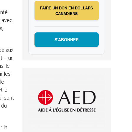
FAIRE UN DON EN DOLLARS
onté
CANADIENS
e avec
s,
S’ABONNER
ce aux
t – un
s, le
r les
le
être
oi sont
e du
r la