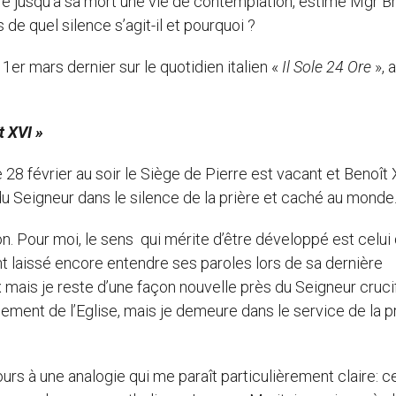
re jusqu’à sa mort une vie de contemplation, estime Mgr B
de quel silence s’agit-il et pourquoi ?
1er mars dernier sur le quotidien italien «
Il Sole 24 Ore
», 
t XVI »
 28 février au soir le Siège de Pierre est vacant et Benoît 
u Seigneur dans le silence de la prière et caché au monde
n. Pour moi, le sens qui mérite d’être développé est celui
t laissé encore entendre ses paroles lors de sa dernière
 mais je reste d’une façon nouvelle près du Seigneur crucif
ement de l’Eglise, mais je demeure dans le service de la pr
rs à une analogie qui me paraît particulièrement claire: ce