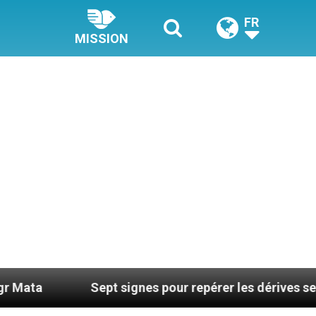
FR
MISSION
Sept signes pour repérer les dérives sectaires du c