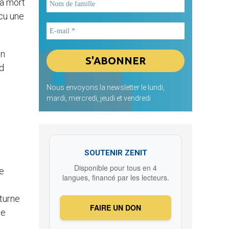
la mort
écu une
on
nd
Nous envoyons la newsletter le lundi,
mardi, mercredi, jeudi et vendredi
SOUTENIR ZENIT
Disponible pour tous en 4
ue
langues, financé par les lecteurs.
cturne
FAIRE UN DON
le