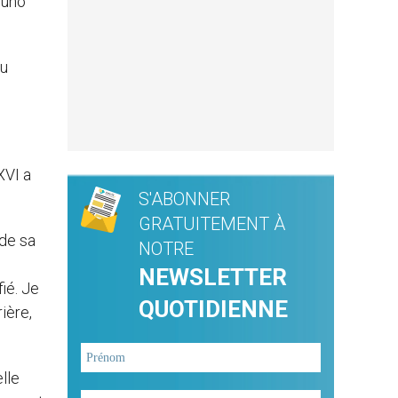
runo
au
XVI a
S'ABONNER
.
GRATUITEMENT À
 de sa
NOTRE
NEWSLETTER
ié. Je
QUOTIDIENNE
ière,
lle