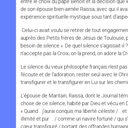
entre le choix du pape Benoît et la décision que 
de son épouse bien-aimée Raïssa, avec qui il ava
expérience spirituelle mystique sous tant d’aspe
Celui-ci avait voulu se retirer de tout engagemen
auprès des Petits frères de Jésus de Toulouse, 
besoin de silence ». De quel silence s’agissait-il
n’accepte pas la Croix, on la prend, on adore la Cro
Le silence du vieux philosophe français n’est pas 
l’écoute et de l’adoration, rester seul avec le Ch
transfigurer et le transfigurer en Lui sur les che
L’épouse de Maritain, Raïssa, dont le Journal té
chose de ce silence, habité par Dieu et vécu en D
« Quand… j’aurai conquis ma liberté céleste / …et 
illimité et pur … / comme un navire fortuné / qui s’
cœur transfiguré / portant des offrandes humaine