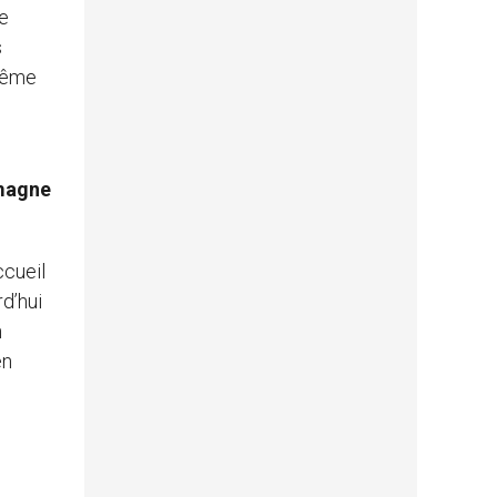
ne
s
 même
emagne
ccueil
d’hui
n
en