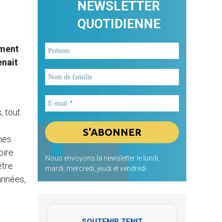
NEWSLETTER
QUOTIDIENNE
mment
enait
t
, tout
mes
oire
Nous envoyons la newsletter le lundi,
être
mardi, mercredi, jeudi et vendredi
années,
SOUTENIR ZENIT