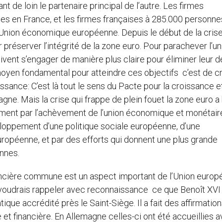
de loin le partenaire principal de l’autre. Les firmes
es en France, et les firmes françaises à 285.000 personne
 l’Union économique européenne. Depuis le début de la crise,
 préserver l’intégrité de la zone euro. Pour parachever l’un
ent s’engager de manière plus claire pour éliminer leur d
moyen fondamental pour atteindre ces objectifs c’est de c
issance: C’est là tout le sens du Pacte pour la croissance e
agne. Mais la crise qui frappe de plein fouet la zone euro a
ement par l’achèvement de l’union économique et monétair
veloppement d’une politique sociale européenne, d’une
uropéenne, et par des efforts qui donnent une plus grande
nnes.
ncière commune est un aspect important de l’Union europ
 voudrais rappeler avec reconnaissance ce que Benoît XVI a
ique accrédité près le Saint-Siège. Il a fait des affirmatio
et financière. En Allemagne celles-ci ont été accueillies 