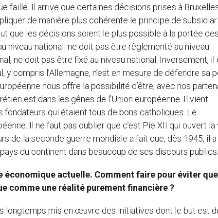
faille. Il arrive que certaines décisions prises à Bruxelle
ppliquer de manière plus cohérente le principe de subsidiar
aut que les décisions soient le plus possible à la portée de
u niveau national ne doit pas être règlementé au niveau
l, ne doit pas être fixé au niveau national. Inversement, il 
eul, y compris l’Allemagne, n’est en mesure de défendre sa p
uropéenne nous offre la possibilité d’être, avec nos parten
rétien est dans les gênes de l’Union européenne. Il vient
s fondateurs qui étaient tous de bons catholiques. Le
enne. Il ne faut pas oublier que c’est Pie XII qui ouvert la 
urs de la seconde guerre mondiale a fait que, dès 1945, il a
s pays du continent dans beaucoup de ses discours publics
ise économique actuelle. Comment faire pour éviter que
ue comme une réalité purement financière ?
s longtemps mis en œuvre des initiatives dont le but est d