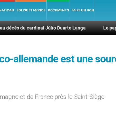
 VATICAN
EGLISE ET MONDE
DOCUMENTS
FAIRE UN DON
inal Júlio Duarte Langa
Le pape Léon XIV évoq
anco-allemande est une sou
magne et de France près le Saint-Siège