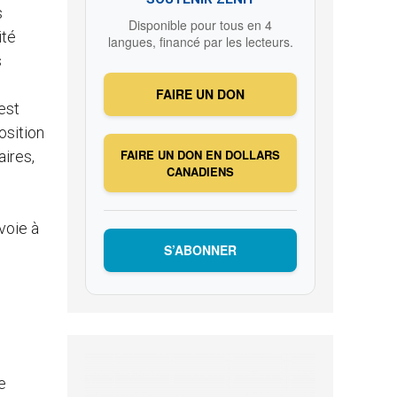
s
Disponible pour tous en 4
ité
langues, financé par les lecteurs.
s
FAIRE UN DON
est
osition
FAIRE UN DON EN DOLLARS
aires,
CANADIENS
voie à
S’ABONNER
.
e