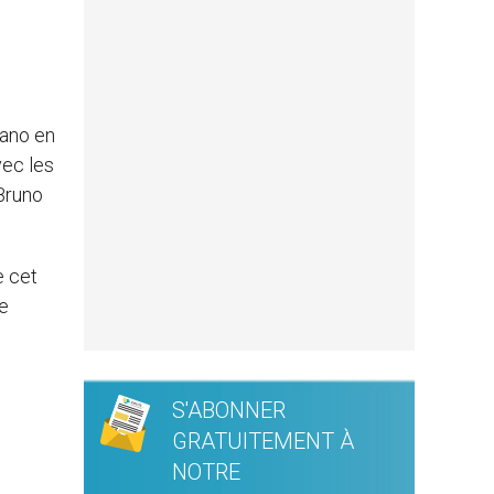
mano en
vec les
Bruno
e cet
de
S'ABONNER
GRATUITEMENT À
NOTRE