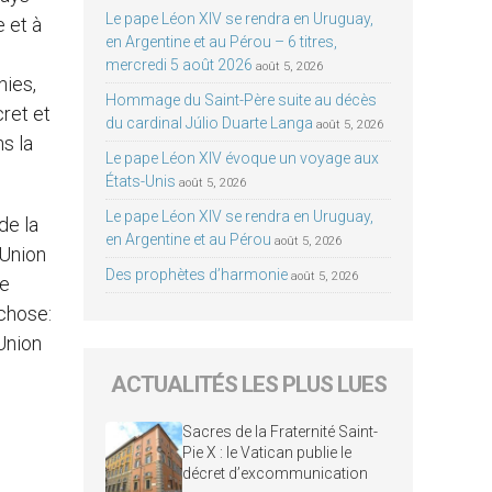
Le pape Léon XIV se rendra en Uruguay,
 et à
en Argentine et au Pérou – 6 titres,
mercredi 5 août 2026
août 5, 2026
nies,
Hommage du Saint-Père suite au décès
ret et
du cardinal Júlio Duarte Langa
août 5, 2026
s la
Le pape Léon XIV évoque un voyage aux
États-Unis
août 5, 2026
Le pape Léon XIV se rendra en Uruguay,
de la
en Argentine et au Pérou
août 5, 2026
’Union
Des prophètes d’harmonie
août 5, 2026
je
 chose:
’Union
ACTUALITÉS LES PLUS LUES
Sacres de la Fraternité Saint-
Pie X : le Vatican publie le
décret d’excommunication