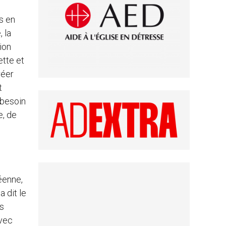
s en
 la
ion
ette et
réer
t
 besoin
e, de
éenne,
 dit le
ns
avec