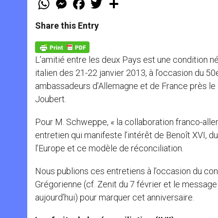
h
e
a
w
h
a
s
c
i
a
t
s
e
t
r
Share this Entry
s
e
b
t
e
A
n
o
e
p
g
o
r
p
e
k
L’amitié entre les deux Pays est une condition n
r
italien des 21-22 janvier 2013, à l’occasion du 50
ambassadeurs d’Allemagne et de France près le
Joubert.
Pour M. Schweppe, « la collaboration franco-alle
entretien qui manifeste l’intérêt de Benoît XVI, d
l’Europe et ce modèle de réconciliation.
Nous publions ces entretiens à l’occasion du congrè
Grégorienne (cf. Zenit du 7 février et le messag
aujourd’hui) pour marquer cet anniversaire.