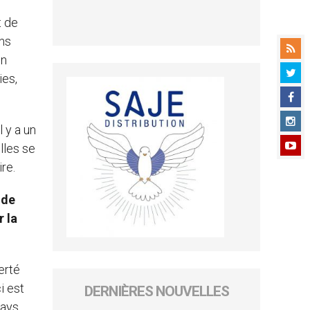
t de
ans
en
ies,
 y a un
lles se
re.
 de
r la
erté
i est
DERNIÈRES NOUVELLES
pays