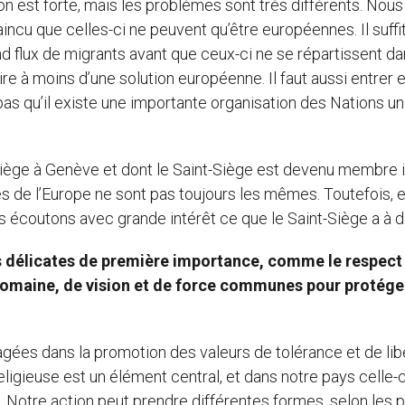
 est forte, mais les problèmes sont très différents. Nous
aincu que celles-ci ne peuvent qu’être européennes. Il suffi
rand flux de migrants avant que ceux-ci ne se répartissent d
ire à moins d’une solution européenne. Il faut aussi entrer 
pas qu’il existe une importante organisation des Nations un
 siège à Genève et dont le Saint-Siège est devenu membre il
les de l’Europe ne sont pas toujours les mêmes. Toutefois, e
écoutons avec grande intérêt ce que le Saint-Siège a à di
 délicates de première importance, comme le respect
e domaine, de vision et de force communes pour protége
gées dans la promotion des valeurs de tolérance et de lib
religieuse est un élément central, et dans notre pays celle-c
. Notre action peut prendre différentes formes, selon les 