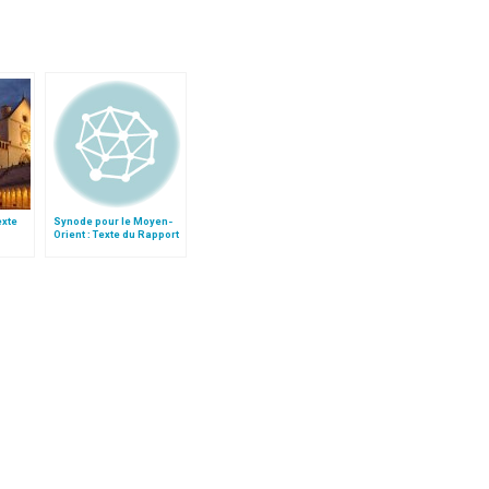
texte
Synode pour le Moyen-
Orient : Texte du Rapport
e
après le débat général