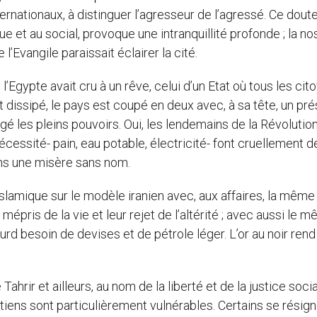
ernationaux, à distinguer l’agresseur de l’agressé. Ce doute
que et au social, provoque une intranquillité profonde ; la no
 l’Evangile paraissait éclairer la cité.
’Egypte avait cru à un rêve, celui d’un Etat où tous les cit
st dissipé, le pays est coupé en deux avec, à sa tête, un pr
é les pleins pouvoirs. Oui, les lendemains de la Révolutio
cessité- pain, eau potable, électricité- font cruellement d
dans une misère sans nom.
slamique sur le modèle iranien avec, aux affaires, la même
épris de la vie et leur rejet de l’altérité ; avec aussi le 
urd besoin de devises et de pétrole léger. L’or au noir rend
ahrir et ailleurs, au nom de la liberté et de la justice social
iens sont particulièrement vulnérables. Certains se résigne