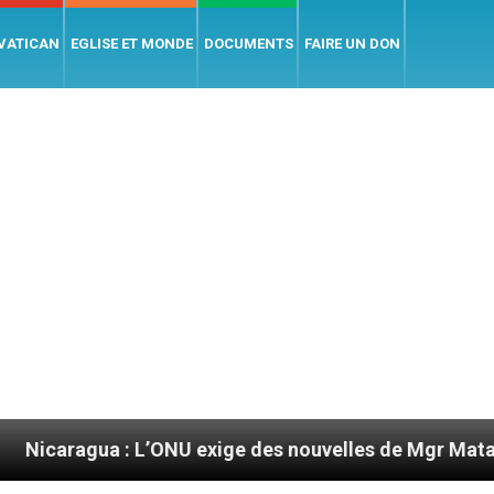
 VATICAN
EGLISE ET MONDE
DOCUMENTS
FAIRE UN DON
 : L’ONU exige des nouvelles de Mgr Mata
Sept