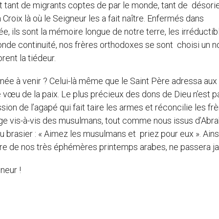
eut tant de migrants coptes de par le monde, tant de désori
roix là où le Seigneur les a fait naître. Enfermés dans
ée, ils sont la mémoire longue de notre terre, les irréductib
nde continuité, nos frères orthodoxes se sont choisi un 
rent la tiédeur.
nnée à venir ? Celui-là même que le Saint Père adressa aux
e vœu de la paix. Le plus précieux des dons de Dieu n’est p
ssion de l’agapé qui fait taire les armes et réconcilie les fr
lige vis-à-vis des musulmans, tout comme nous issus d’Abr
du brasier : « Aimez les musulmans et priez pour eux ». Ains
traire de nos très éphémères printemps arabes, ne passera j
neur !