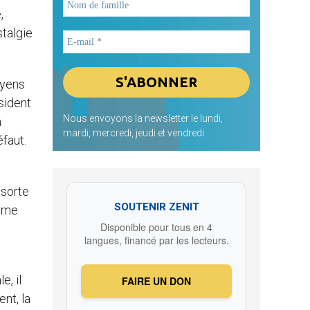
,
stalgie
oyens
ésident
Nous envoyons la newsletter le lundi,
n
mardi, mercredi, jeudi et vendredi
éfaut.
 sorte
SOUTENIR ZENIT
même
Disponible pour tous en 4
langues, financé par les lecteurs.
e, il
FAIRE UN DON
nt, la