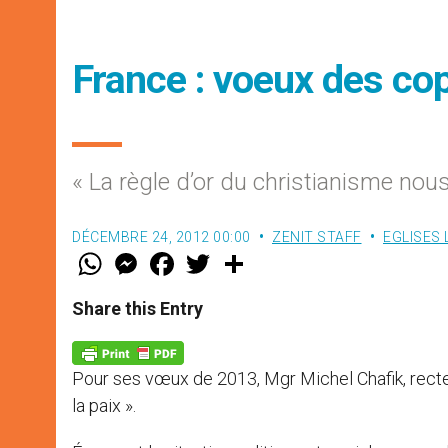
France : voeux des co
« La règle d’or du christianisme no
DÉCEMBRE 24, 2012 00:00
ZENIT STAFF
EGLISES
W
M
F
T
S
h
e
a
w
h
a
s
c
i
a
t
s
e
t
r
Share this Entry
s
e
b
t
e
A
n
o
e
p
g
o
r
p
e
k
Pour ses vœux de 2013, Mgr Michel Chafik, recte
r
la paix ».