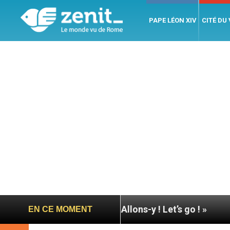
PAPE LÉON XIV
CITÉ DU
pe à Assise : « Allons-y ! Let’s go ! »
Nicaragua
EN CE MOMENT