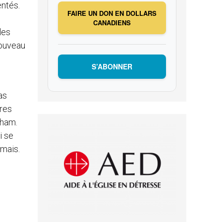
entés.
FAIRE UN DON EN DOLLARS
CANADIENS
les
nouveau
S’ABONNER
as
ères
aham.
i se
amais.