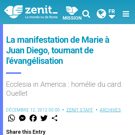
FR
MISSION
La manifestation de Marie à
Juan Diego, tournant de
l'évangélisation
Ecclesia in America : homélie du card.
Ouellet
DÉCEMBRE 12, 2012 00:00
ZENIT STAFF
ARCHIVES
W
M
F
T
S
h
e
a
w
h
a
s
c
i
a
t
s
e
t
r
Share this Entry
s
e
b
t
e