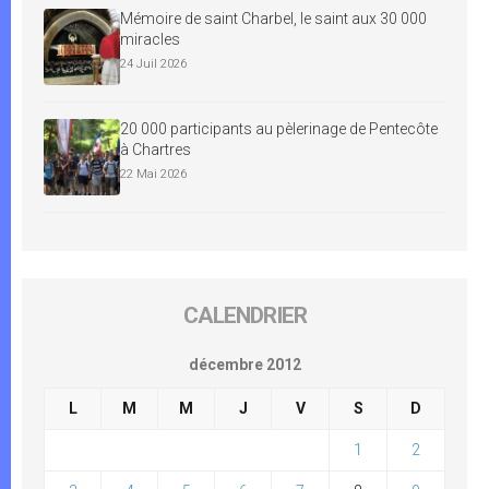
Mémoire de saint Charbel, le saint aux 30 000
miracles
24 Juil 2026
20 000 participants au pèlerinage de Pentecôte
à Chartres
22 Mai 2026
CALENDRIER
décembre 2012
L
M
M
J
V
S
D
1
2