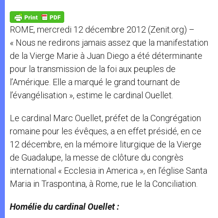
A
n
o
e
p
g
o
r
p
e
k
ROME, mercredi 12 décembre 2012 (Zenit.org) –
r
« Nous ne redirons jamais assez que la manifestation
de la Vierge Marie à Juan Diego a été déterminante
pour la transmission de la foi aux peuples de
l’Amérique. Elle a marqué le grand tournant de
l’évangélisation », estime le cardinal Ouellet.
Le cardinal Marc Ouellet, préfet de la Congrégation
romaine pour les évêques, a en effet présidé, en ce
12 décembre, en la mémoire liturgique de la Vierge
de Guadalupe, la messe de clôture du congrès
international « Ecclesia in America », en l’église Santa
Maria in Traspontina, à Rome, rue le la Conciliation.
Homélie du cardinal Ouellet :