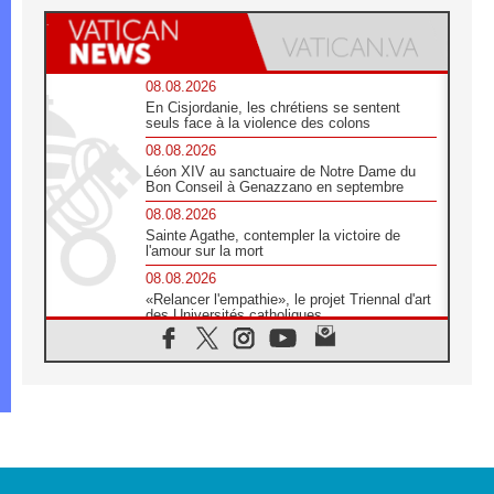
08.08.2026
En Cisjordanie, les chrétiens se sentent
seuls face à la violence des colons
08.08.2026
Léon XIV au sanctuaire de Notre Dame du
Bon Conseil à Genazzano en septembre
08.08.2026
Sainte Agathe, contempler la victoire de
l'amour sur la mort
08.08.2026
«Relancer l'empathie», le projet Triennal d'art
des Universités catholiques
08.08.2026
Signis 2026, donner la parole aux religieuses
catholiques
08.08.2026
Au Bangladesh, l'Église accompagne les
Dalits sur le chemin de la dignité
07.08.2026
Philippines: le vicariat apostolique de