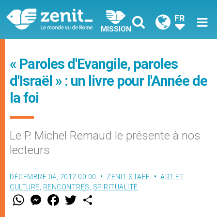
FR
MISSION
« Paroles d'Evangile, paroles
d'Israël » : un livre pour l'Année de
la foi
Le P. Michel Remaud le présente à nos
lecteurs
DÉCEMBRE 04, 2012 00:00
ZENIT STAFF
ART ET
CULTURE
,
RENCONTRES
,
SPIRITUALITÉ
W
M
F
T
S
h
e
a
w
h
a
s
c
i
a