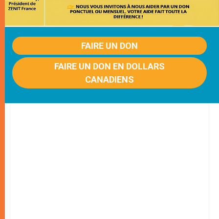
FAIRE UN DON
FAIRE UN DON EN DOLLARS
CANADIENS