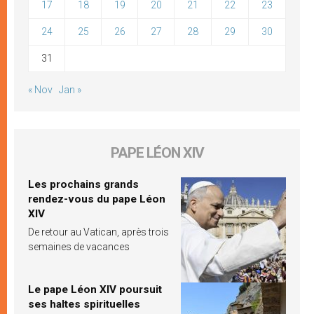
17
18
19
20
21
22
23
24
25
26
27
28
29
30
31
« Nov
Jan »
PAPE LÉON XIV
Les prochains grands
rendez-vous du pape Léon
XIV
De retour au Vatican, après trois
semaines de vacances
Le pape Léon XIV poursuit
ses haltes spirituelles