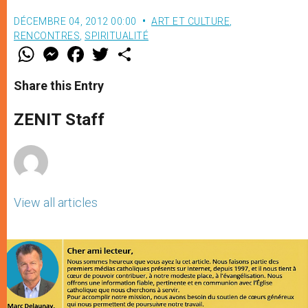
DÉCEMBRE 04, 2012 00:00
ART ET CULTURE
,
RENCONTRES
,
SPIRITUALITÉ
W
M
F
T
S
h
e
a
w
h
a
s
c
i
a
t
s
e
t
r
Share this Entry
s
e
b
t
e
A
n
o
e
p
g
o
r
ZENIT Staff
p
e
k
r
View all articles