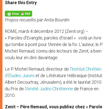
t
s
e
t
r
Share this Entry
s
e
b
t
e
A
n
o
e
p
g
o
r
p
e
k
Propos recueillis par Anita Bourdin
r
ROME, mardi 4 décembre 2012 (Zenit.org) –
« Paroles d’Evangile, paroles d’Israël » : voilà un livre
qui tombe à point pour l’Année de la foi. L’auteur, le P.
Michel Remaud, connu des lecteurs de Zenit, a bien
voulu leur en dire davantage.
Le P. Michel Remaud, directeur de
l’Institut Chrétien
d’Études Juives
et de Littérature Hébraïque (Institut
Albert Decourtray, Jérusalem), a été le lauréat 2010
du Prix de
l’Amitié Judéo-Chrétienne
de France en
2010.
Zenit – Père Remaud, vous publiez chez « Parole