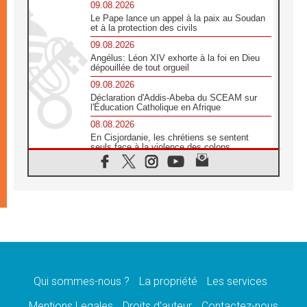
09.08.2026
Le Pape lance un appel à la paix au Soudan
et à la protection des civils
09.08.2026
Angélus: Léon XIV exhorte à la foi en Dieu
dépouillée de tout orgueil
09.08.2026
Déclaration d'Addis-Abeba du SCEAM sur
l'Éducation Catholique en Afrique
08.08.2026
En Cisjordanie, les chrétiens se sentent
seuls face à la violence des colons
08.08.2026
Léon XIV au sanctuaire de Notre Dame du
Bon Conseil à Genazzano en septembre
08.08.2026
Léon XIV: Sainte Agathe aide à contempler
la victoire de l'amour sur la mort
08.08.2026
«Relancer l'empathie», le projet Triennal d'art
des Universités catholiques
Qui sommes-nous ?
La propriété
Les services
08.08.2026
Signis 2026, donner la parole aux religieuses
Mentions Legales
Droits d’auteur
Contactez-nous
catholiques