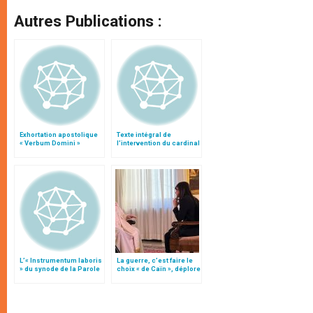
Autres Publications :
Exhortation apostolique
Texte intégral de
« Verbum Domini »
l’intervention du cardinal
Vanhoye au synode (6
octobre)
L’« Instrumentum laboris
La guerre, c’est faire le
» du synode de la Parole
choix « de Caïn », déplore
de Dieu
le pape François