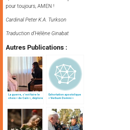
pour toujours, AMEN !
Cardinal Peter K.A. Turkson
Traduction d’Hélène Ginabat
Autres Publications :
La guerre, c’est faire le
Exhortation apostolique
choix « de Caïn », déplore
« Verbum Domini »
le pape François