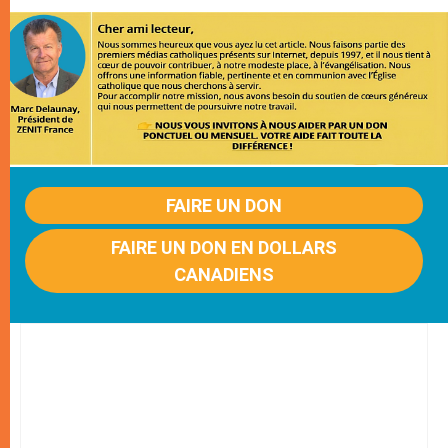
FAIRE UN DON
FAIRE UN DON EN DOLLARS
CANADIENS