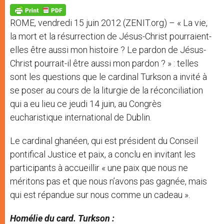
A
n
o
e
p
g
o
r
p
e
k
ROME, vendredi 15 juin 2012 (ZENIT.org) – « La vie,
r
la mort et la résurrection de Jésus-Christ pourraient-
elles être aussi mon histoire ? Le pardon de Jésus-
Christ pourrait-il être aussi mon pardon ? » : telles
sont les questions que le cardinal Turkson a invité à
se poser au cours de la liturgie de la réconciliation
qui a eu lieu ce jeudi 14 juin, au Congrès
eucharistique international de Dublin.
Le cardinal ghanéen, qui est président du Conseil
pontifical Justice et paix, a conclu en invitant les
participants à accueillir « une paix que nous ne
méritons pas et que nous n’avons pas gagnée, mais
qui est répandue sur nous comme un cadeau ».
Homélie du card. Turkson :