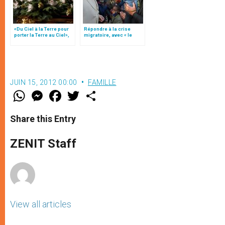
«Du Ciel à la Terre pour
Répondre à la crise
porter la Terre au Ciel»,
migratoire, avec « le
par Mgr Francesco Follo
style de l’humanité »!
(texte complet)
JUIN 15, 2012 00:00
FAMILLE
W
M
F
T
S
h
e
a
w
h
a
s
c
i
a
t
s
e
t
r
Share this Entry
s
e
b
t
e
A
n
o
e
p
g
o
r
ZENIT Staff
p
e
k
r
View all articles