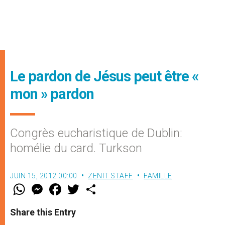
Le pardon de Jésus peut être «
mon » pardon
Congrès eucharistique de Dublin:
homélie du card. Turkson
JUIN 15, 2012 00:00
ZENIT STAFF
FAMILLE
W
M
F
T
S
h
e
a
w
h
a
s
c
i
a
t
s
e
t
r
Share this Entry
s
e
b
t
e