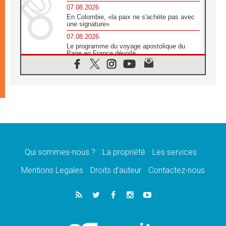
07.08.2026
En Colombie, «la paix ne s'achète pas avec
une signature»
07.08.2026
Le programme du voyage apostolique du
Pape en France dévoilé
07.08.2026
1ère Conférence continentale sur l'éducation
catholique en Afrique
07.08.2026
Un logo symbolique pour la venue du Pape
en France
07.08.2026
Cardinal Rossi: «La venue du Pape Léon en
Argentine est un hommage à François»
Qui sommes-nous ?
La propriété
Les services
07.08.2026
Hiroshima et Nagasaki, 81 ans après,
Mentions Legales
Droits d’auteur
Contactez-nous
lancement des «dix jours de prière pour la
paix»
06.08.2026
Préparatifs des JMJ 2027 à Séoul: «c'est
passionnant et l'impatience est immense!»
06.08.2026