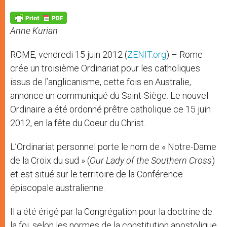
A
n
o
e
p
g
o
r
p
e
k
Anne Kurian
r
ROME, vendredi 15 juin 2012 (
ZENIT.org
) – Rome
crée un troisième Ordinariat pour les catholiques
issus de l’anglicanisme, cette fois en Australie,
annonce un communiqué du Saint-Siège. Le nouvel
Ordinaire a été ordonné prêtre catholique ce 15 juin
2012, en la fête du Coeur du Christ.
L’Ordinariat personnel porte le nom de « Notre-Dame
de la Croix du sud » (
Our Lady of the Southern Cross
)
et est situé sur le territoire de la Conférence
épiscopale australienne.
Il a été érigé par la Congrégation pour la doctrine de
la foi, selon les normes de la constitution apostolique