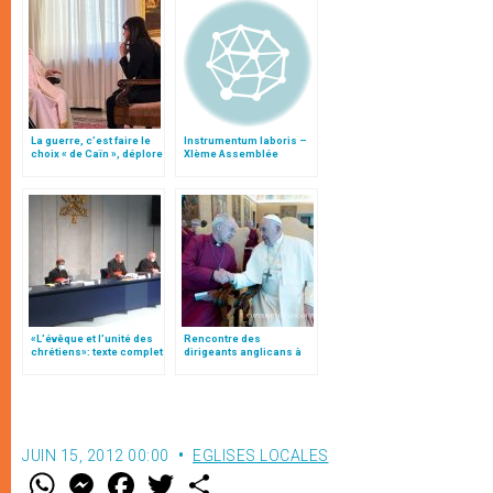
La guerre, c’est faire le
Instrumentum laboris –
choix « de Caïn », déplore
XIème Assemblée
le pape François
Générale Ordinaire du
Synode des Évêques
«L’évêque et l’unité des
Rencontre des
chrétiens»: texte complet
dirigeants anglicans à
du C.P. pour la promotion
Rome
de l’unité
JUIN 15, 2012 00:00
EGLISES LOCALES
W
M
F
T
S