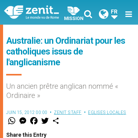
FR
MISSION
Australie: un Ordinariat pour les
catholiques issus de
l'anglicanisme
Un ancien prêtre anglican nommé «
Ordinaire »
JUIN 15, 2012 00:00
ZENIT STAFF
EGLISES LOCALES
W
M
F
T
S
h
e
a
w
h
a
s
c
i
a
t
s
e
t
r
Share this Entry
s
e
b
t
e