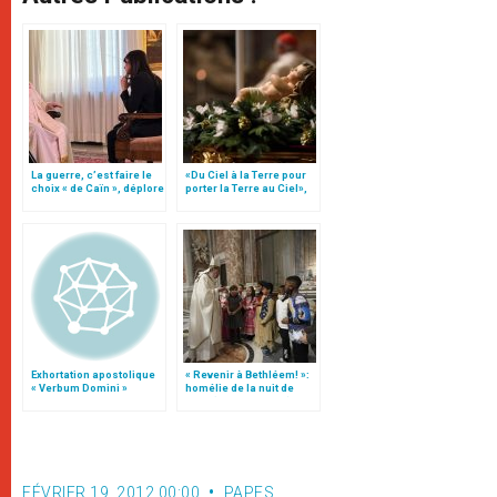
La guerre, c’est faire le
«Du Ciel à la Terre pour
choix « de Caïn », déplore
porter la Terre au Ciel»,
le pape François
par Mgr Francesco Follo
Exhortation apostolique
« Revenir à Bethléem! »:
« Verbum Domini »
homélie de la nuit de
Noël (texte complet)
FÉVRIER 19, 2012 00:00
PAPES