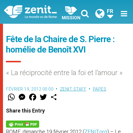
FR
MISSION
Fête de la Chaire de S. Pierre :
homélie de Benoît XVI
« La réciprocité entre la foi et l’amour »
FÉVRIER 19, 2012 00:00
ZENIT STAFF
PAPES
W
M
F
T
S
h
e
a
w
h
a
s
c
i
a
t
s
e
t
r
Share this Entry
s
e
b
t
e
A
n
o
e
p
g
o
r
p
e
k
ROME, dimanche 19 février 2012 (
ZENIT.org
) – Le
r