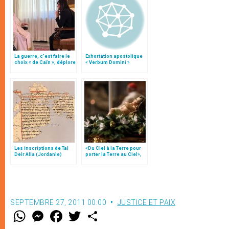
La guerre, c’est faire le
Exhortation apostolique
choix « de Caïn », déplore
« Verbum Domini »
le pape François
Les inscriptions de Tal
«Du Ciel à la Terre pour
Deir Alla (Jordanie)
porter la Terre au Ciel»,
par Mgr Francesco Follo
SEPTEMBRE 27, 2011 00:00
JUSTICE ET PAIX
W
M
F
T
S
h
e
a
w
h
a
s
c
i
a