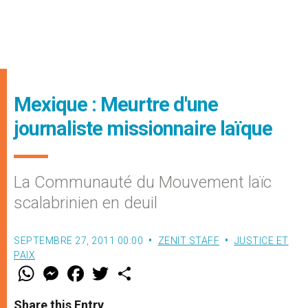
Mexique : Meurtre d'une
journaliste missionnaire laïque
La Communauté du Mouvement laïc
scalabrinien en deuil
SEPTEMBRE 27, 2011 00:00
ZENIT STAFF
JUSTICE ET
PAIX
W
M
F
T
S
h
e
a
w
h
a
s
c
i
a
t
s
e
t
r
Share this Entry