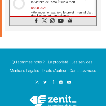
la victoire de l'amour sur la mort
08.08.2026
«Relancer l'empathie», le projet Triennal d'art
des Universités catholiques
08.08.2026
Signis 2026, donner la parole aux religieuses
catholiques
08.08.2026
Au Bangladesh, l'Église accompagne les
Dalits sur le chemin de la dignité
07.08.2026
Philippines: le vicariat apostolique de
Calapan devient un diocèse
Qui sommes-nous ?
La propriété
Les services
07.08.2026
Congo-Brazzaville: le 15 août, entre solennité
Mentions Legales
Droits d’auteur
Contactez-nous
de l'Assomption et mémoire nationale
07.08.2026
«La paix commence par l'empathie» estime
le cardinal Parolin
07.08.2026
En Colombie, «la paix ne s'achète pas avec
une signature»