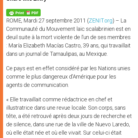
s
e
b
t
e
A
n
o
e
p
g
o
r
p
e
k
ROME, Mardi 27 septembre 2011 (
ZENIT.org
) – La
r
Communauté du Mouvement laïc scalabrinien est en
deuil suite à la mort violente de l’un de ses membres
: María Elizabeth Macías Castro, 39 ans, qui travaillait
dans un journal de Tamaulipas, au Mexique.
Ce pays est en effet considéré par les Nations unies
comme le plus dangereux d’Amérique pour les
agents de communication.
« Elle travaillait comme rédactrice en chef et
illustratrice dans une revue locale. Son corps, sans
tête, a été retrouvé après deux jours de recherche et
de silence, dans une rue de la ville de Nuevo Laredo,
où elle était née et où elle vivait. Sur celui-ci était