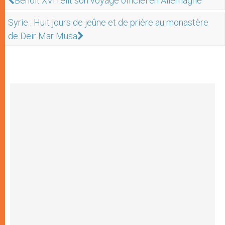
Benoît XVI relit son voyage officiel en Allemagne
Syrie : Huit jours de jeûne et de prière au monastère
de Deir Mar Musa