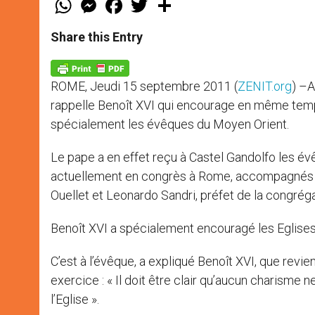
h
e
a
w
h
a
s
c
i
a
t
s
e
t
r
Share this Entry
s
e
b
t
e
A
n
o
e
p
g
o
r
p
e
k
ROME, Jeudi 15 septembre 2011 (
ZENIT.org
) –A
r
rappelle Benoît XVI qui encourage en même temps
spécialement les évêques du Moyen Orient.
Le pape a en effet reçu à Castel Gandolfo les év
actuellement en congrès à Rome, accompagnés d
Ouellet et Leonardo Sandri, préfet de la congréga
Benoît XVI a spécialement encouragé les Eglises 
C’est à l’évêque, a expliqué Benoît XVI, que revie
exercice : « Il doit être clair qu’aucun charisme
l’Eglise ».