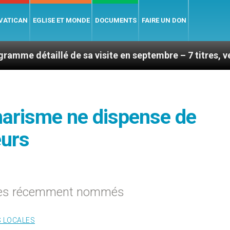
 VATICAN
EGLISE ET MONDE
DOCUMENTS
FAIRE UN DON
é de sa visite en septembre – 7 titres, vendredi 7 aoû
harisme ne dispense de
eurs
êques récemment nommés
S LOCALES