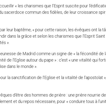
eillir « les charismes que l’Esprit suscite pour l’édificat
ce du sacerdoce commun des fidèles, de leur croissance spiri
par leur baptême, « pour cette raison, les évêques ont la t
andir dans la grâce et selon les charismes que l’Esprit Saint
és ».
Jeunesse de Madrid comme un signe de « la fécondité de l
é de l’Eglise autour du pape » : c’est « une vitalité qui forti
lise dans le monde ».
 la sanctification de l’Eglise et la vitalité de l’apostolat »
ques d’être des hommes de prière : une prière nourrie de
llement et du repos nécessaire, pour « conduire tous à l’uni