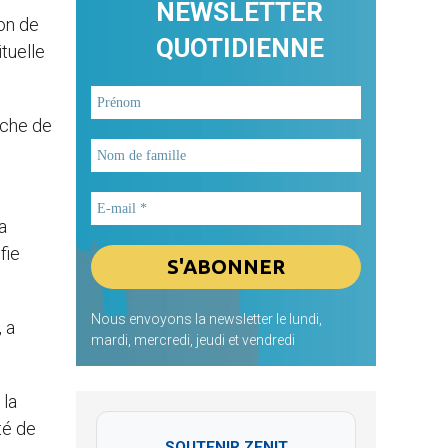
NEWSLETTER
ion de
QUOTIDIENNE
tuelle
âche de
a
fie
Nous envoyons la newsletter le lundi,
, a
mardi, mercredi, jeudi et vendredi
 la
té de
SOUTENIR ZENIT