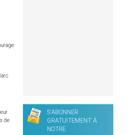
ourage
Marc
S'ABONNER
leur
rs de
GRATUITEMENT À
NOTRE