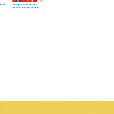
lique
Vierges consacrées :
nouvelle Instruction du
Vatican