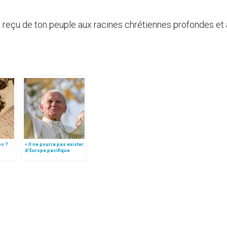
 a reçu de ton peuple aux racines chrétiennes profondes et 
es ?
« Il ne pourra pas exister
d’Europe pacifique
sans… »: l’Ukraine, dans
la vision de Jean-Paul II