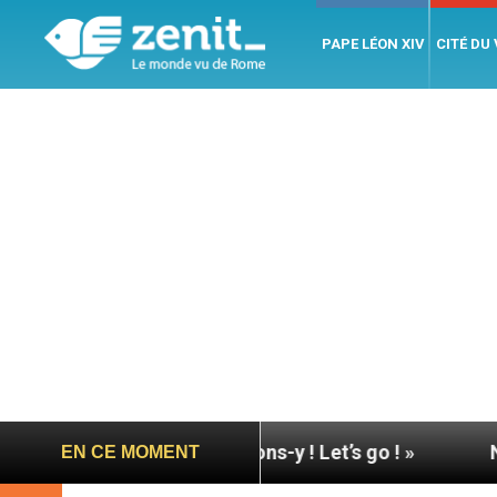
PAPE LÉON XIV
CITÉ DU
e à Assise : « Allons-y ! Let’s go ! »
Nicaragua 
EN CE MOMENT