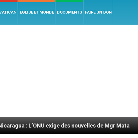
 VATICAN
EGLISE ET MONDE
DOCUMENTS
FAIRE UN DON
: L’ONU exige des nouvelles de Mgr Mata
Sept 