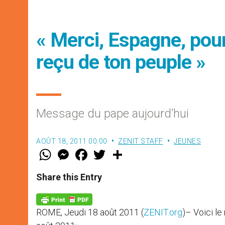
« Merci, Espagne, pour
reçu de ton peuple »
Message du pape aujourd’hui
AOÛT 18, 2011 00:00
ZENIT STAFF
JEUNES
W
M
F
T
S
h
e
a
w
h
a
s
c
i
a
t
s
e
t
r
Share this Entry
s
e
b
t
e
A
n
o
e
p
g
o
r
p
e
k
ROME, Jeudi 18 août 2011 (
ZENIT.org
)– Voici l
r