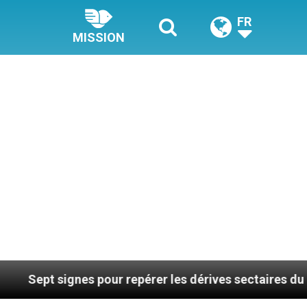
FR
MISSION
signes pour repérer les dérives sectaires du coaching