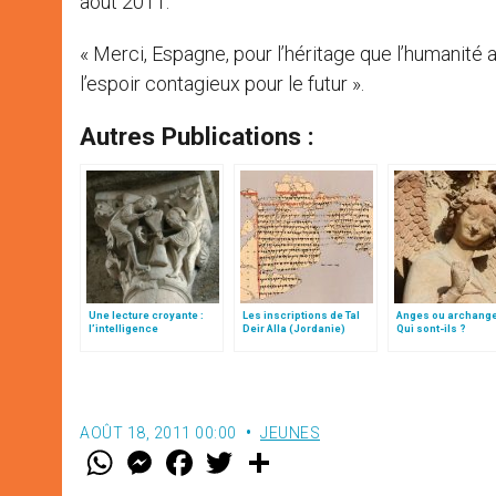
août 2011:
« Merci, Espagne, pour l’héritage que l’humanité
l’espoir contagieux pour le futur ».
Autres Publications :
Une lecture croyante :
Les inscriptions de Tal
Anges ou archang
l’intelligence
Deir Alla (Jordanie)
Qui sont-ils ?
typologique des deux
Testaments
AOÛT 18, 2011 00:00
JEUNES
W
M
F
T
S
h
e
a
w
h
a
s
c
i
a