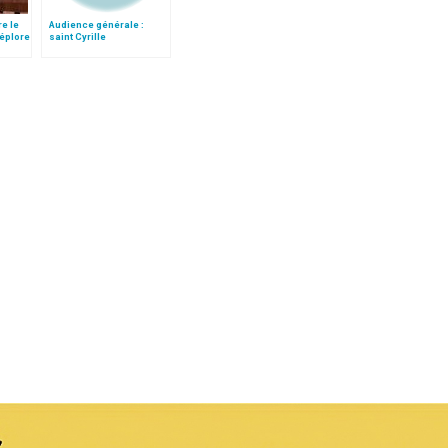
re le
Audience générale :
déplore
saint Cyrille