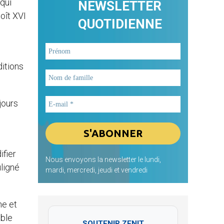
qui
NEWSLETTER
oît XVI
QUOTIDIENNE
ditions
jours
ifier
Nous envoyons la newsletter le lundi,
uligné
mardi, mercredi, jeudi et vendredi
ne et
able
SOUTENIR ZENIT