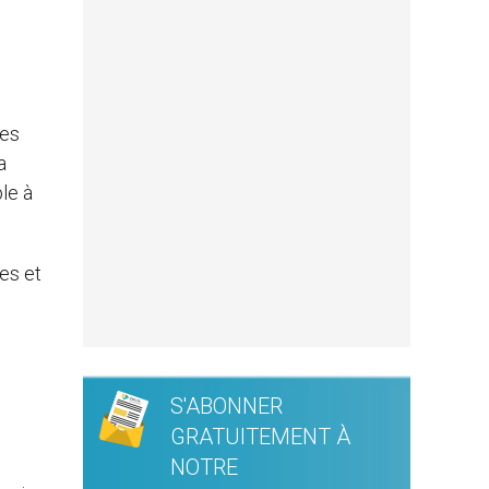
des
a
le à
es et
S'ABONNER
GRATUITEMENT À
NOTRE