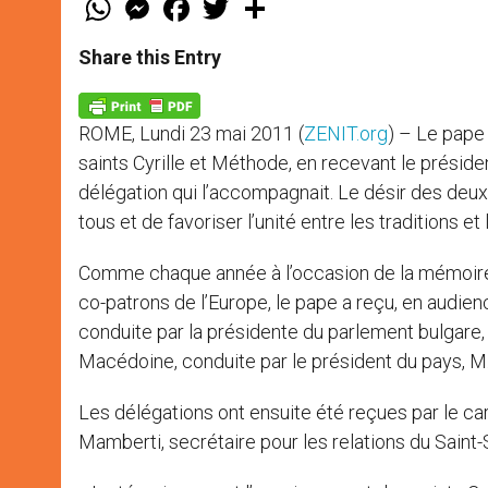
h
e
a
w
h
a
s
c
i
a
t
s
e
t
r
Share this Entry
s
e
b
t
e
A
n
o
e
p
g
o
r
p
e
k
ROME, Lundi 23 mai 2011 (
ZENIT.org
) – Le pape
r
saints Cyrille et Méthode, en recevant le présid
délégation qui l’accompagnait. Le désir des deu
tous et de favoriser l’unité entre les traditions et 
Comme chaque année à l’occasion de la mémoire l
co-patrons de l’Europe, le pape a reçu, en audie
conduite par la présidente du parlement bulgare
Macédoine, conduite par le président du pays, M.
Les délégations ont ensuite été reçues par le ca
Mamberti, secrétaire pour les relations du Saint-