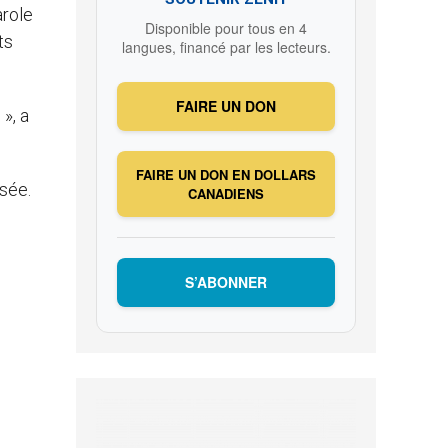
arole
Disponible pour tous en 4
ts
langues, financé par les lecteurs.
FAIRE UN DON
», a
FAIRE UN DON EN DOLLARS
isée.
CANADIENS
S’ABONNER