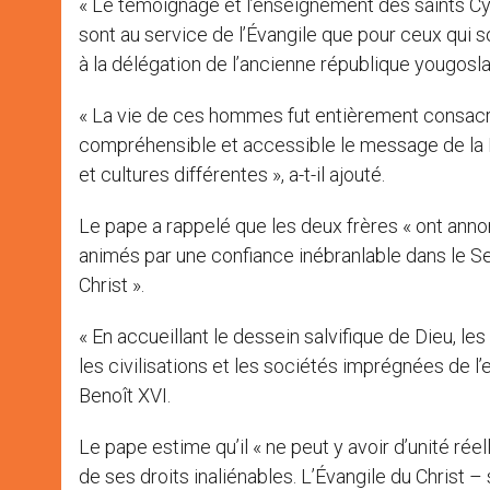
« Le témoignage et l’enseignement des saints Cy
sont au service de l’Évangile que pour ceux qui s
à la délégation de l’ancienne république yougos
« La vie de ces hommes fut entièrement consacrée 
compréhensible et accessible le message de la Ré
et cultures différentes », a-t-il ajouté.
Le pape a rappelé que les deux frères « ont anno
animés par une confiance inébranlable dans le Sei
Christ ».
« En accueillant le dessein salvifique de Dieu, l
les civilisations et les sociétés imprégnées de l’
Benoît XVI.
Le pape estime qu’il « ne peut y avoir d’unité ré
de ses droits inaliénables. L’Évangile du Christ –