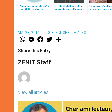
Audience générale du 17
Cyrille et Méthode: il y a
La guerre, c’est fai
juin 2009 : Les frères
quarante ans, et toujours
choix « de Caïn », 
Cyrille et Méthode
source d’inspiration
le pape François
MAI 23, 2011 00:00
EGLISES LOCALES
W
M
F
T
S
h
e
a
w
h
a
s
c
i
a
t
s
e
t
r
Share this Entry
s
e
b
t
e
A
n
o
e
p
g
o
r
ZENIT Staff
p
e
k
r
View all articles