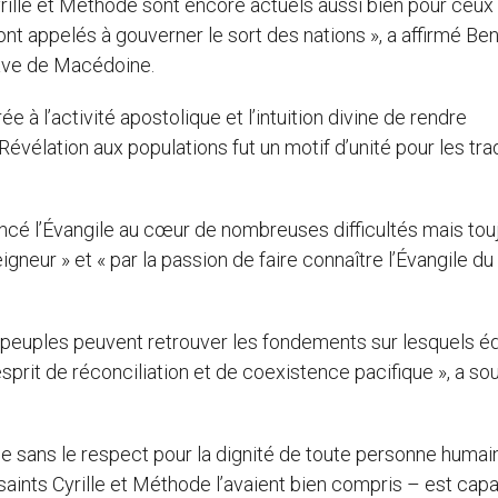
rille et Méthode sont encore actuels aussi bien pour ceux 
ont appelés à gouverner le sort des nations », a affirmé Ben
lave de Macédoine.
à l’activité apostolique et l’intuition divine de rendre
vélation aux populations fut un motif d’unité pour les tra
ncé l’Évangile au cœur de nombreuses difficultés mais tou
gneur » et « par la passion de faire connaître l’Évangile du
es peuples peuvent retrouver les fondements sur lesquels éd
esprit de réconciliation et de coexistence pacifique », a so
elle sans le respect pour la dignité de toute personne humai
 saints Cyrille et Méthode l’avaient bien compris – est cap