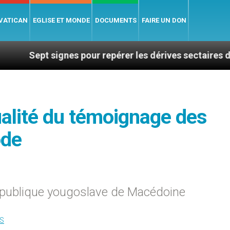
 VATICAN
EGLISE ET MONDE
DOCUMENTS
FAIRE UN DON
t signes pour repérer les dérives sectaires du coachin
ualité du témoignage des
ode
 République yougoslave de Macédoine
S