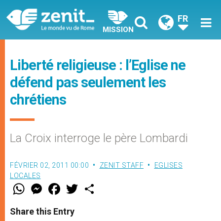
FR
MISSION
Liberté religieuse : l’Eglise ne
défend pas seulement les
chrétiens
La Croix interroge le père Lombardi
FÉVRIER 02, 2011 00:00
ZENIT STAFF
EGLISES
LOCALES
W
M
F
T
S
h
e
a
w
h
a
s
c
i
a
t
s
e
t
r
Share this Entry
s
e
b
t
e