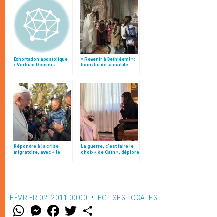
Exhortation apostolique
« Revenir à Bethléem! »:
« Verbum Domini »
homélie de la nuit de
Noël (texte complet)
Répondre à la crise
La guerre, c’est faire le
migratoire, avec « le
choix « de Caïn », déplore
style de l’humanité »!
le pape François
(texte complet)
FÉVRIER 02, 2011 00:00
EGLISES LOCALES
W
M
F
T
S
h
e
a
w
h