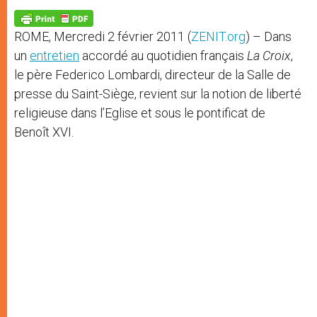
A
n
o
e
p
g
o
r
p
e
k
ROME, Mercredi 2 février 2011 (
ZENIT.org
) – Dans
r
un
entretien
accordé au quotidien français
La Croix
,
le père Federico Lombardi, directeur de la Salle de
presse du Saint-Siège, revient sur la notion de liberté
religieuse dans l’Eglise et sous le pontificat de
Benoît XVI.