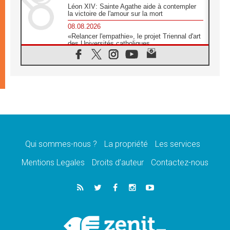
Léon XIV: Sainte Agathe aide à contempler
la victoire de l'amour sur la mort
08.08.2026
«Relancer l'empathie», le projet Triennal d'art
des Universités catholiques
08.08.2026
Signis 2026, donner la parole aux religieuses
catholiques
08.08.2026
Au Bangladesh, l'Église accompagne les
Dalits sur le chemin de la dignité
07.08.2026
Philippines: le vicariat apostolique de
Calapan devient un diocèse
Qui sommes-nous ?
La propriété
Les services
07.08.2026
Congo-Brazzaville: le 15 août, entre solennité
Mentions Legales
Droits d’auteur
Contactez-nous
de l'Assomption et mémoire nationale
07.08.2026
«La paix commence par l'empathie» estime
le cardinal Parolin
07.08.2026
En Colombie, «la paix ne s'achète pas avec
une signature»