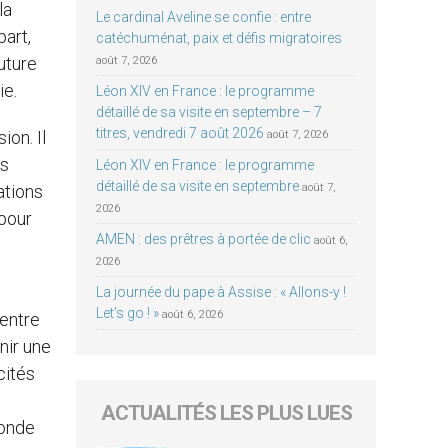
la
Le cardinal Aveline se confie : entre
part,
catéchuménat, paix et défis migratoires
uture
août 7, 2026
ie.
Léon XIV en France : le programme
détaillé de sa visite en septembre – 7
titres, vendredi 7 août 2026
ion. Il
août 7, 2026
es
Léon XIV en France : le programme
détaillé de sa visite en septembre
ations
août 7,
2026
 pour
AMEN : des prêtres à portée de clic
août 6,
2026
La journée du pape à Assise : « Allons-y !
Let’s go ! »
août 6, 2026
 entre
nir une
cités
ACTUALITÉS LES PLUS LUES
monde