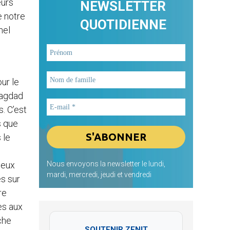
eurs
NEWSLETTER
e notre
QUOTIDIENNE
nel
ur le
Bagdad
s. C’est
s que
 le
deux
Nous envoyons la newsletter le lundi,
mardi, mercredi, jeudi et vendredi
es sur
re
es aux
âche
SOUTENIR ZENIT