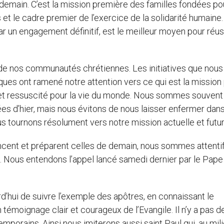
e demain. C’est la mission première des familles fondées po
 et le cadre premier de l’exercice de la solidarité humaine.
r un engagement définitif, est le meilleur moyen pour réus
r de nos communautés chrétiennes. Les initiatives que nou
iques ont ramené notre attention vers ce qui est la mission
t et ressuscité pour la vie du monde. Nous sommes souvent
es d’hier, mais nous évitons de nous laisser enfermer dan
 tournons résolument vers notre mission actuelle et futur
noncent et préparent celles de demain, nous sommes attenti
s. Nous entendons l’appel lancé samedi dernier par le Pape
rd’hui de suivre l’exemple des apôtres, en connaissant le
émoignage clair et courageux de l’Evangile. Il n’y a pas d
emporains. Ainsi nous imiterons aussi saint Paul qui, au mil