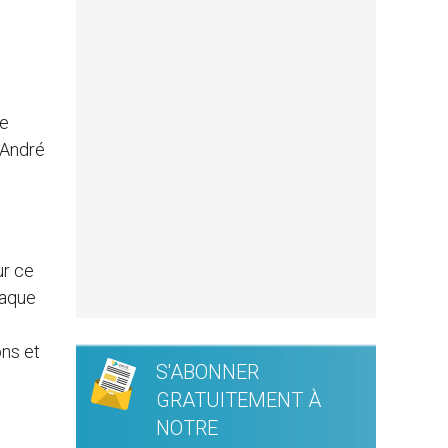
de
 André
ur ce
haque
ns et
S'ABONNER
GRATUITEMENT À
NOTRE