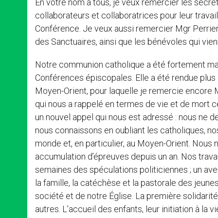
En votre nom à tous, je veux remercier les secrét
collaborateurs et collaboratrices pour leur trava
Conférence. Je veux aussi remercier Mgr Perrier p
des Sanctuaires, ainsi que les bénévoles qui vi
Notre communion catholique a été fortement man
Conférences épiscopales. Elle a été rendue plus 
Moyen-Orient, pour laquelle je remercie encore 
qui nous a rappelé en termes de vie et de mort ce q
un nouvel appel qui nous est adressé : nous ne de
nous connaissons en oubliant les catholiques, nos
monde et, en particulier, au Moyen-Orient. Nous n
accumulation d’épreuves depuis un an. Nos travau
semaines des spéculations politiciennes ; un ave
la famille, la catéchèse et la pastorale des jeune
société et de notre Église. La première solidarité
autres. L’accueil des enfants, leur initiation à la 