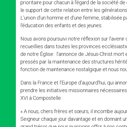
prioritaire pour chacun à l’égard de la société d
le support de cette relation entre les générations
L’union d’un homme et d’une femme, stabilisée pa
l’éducation des enfants et des jeunes.
Nous avons poursuivi notre réflexion sur l’aveni
recueillies dans toutes les provinces ecclésiast
de notre Église : l’annonce de Jésus-Christ mor
pressés par la maintenance des structures hérité
fonction de maintenance nostalgique et nous nous
Dans la France et l’Europe d’aujourd’hui, qui an
prendre les initiatives missionnaires nécessaire
XVI à Compostelle :
« A nous, chers frères et sœurs, il incombe aujou
Seigneur chaque jour davantage et en donnant un t
grand trésor que nous puissions offrir à nos cont