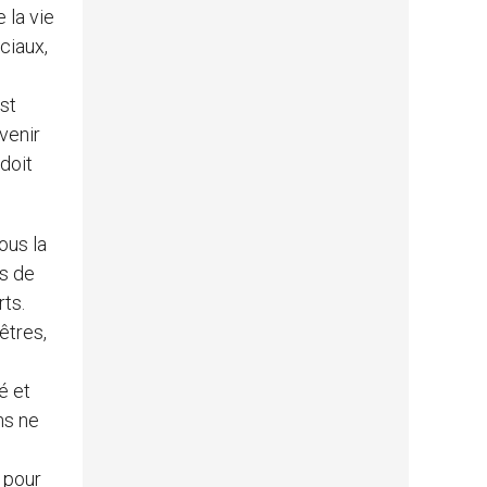
 la vie
ciaux,
st
venir
doit
ous la
és de
ts.
êtres,
é et
ns ne
 pour