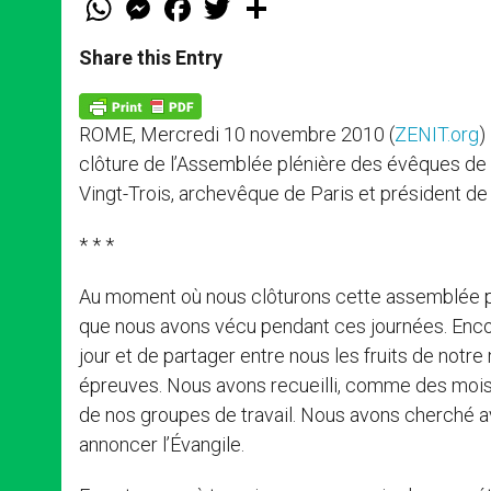
h
e
a
w
h
a
s
c
i
a
t
s
e
t
r
Share this Entry
s
e
b
t
e
A
n
o
e
p
g
o
r
p
e
k
ROME, Mercredi 10 novembre 2010 (
ZENIT.org
)
r
clôture de l’Assemblée plénière des évêques de 
Vingt-Trois, archevêque de Paris et président d
* * *
Au moment où nous clôturons cette assemblée plén
que nous avons vécu pendant ces journées. Encor
jour et de partager entre nous les fruits de notr
épreuves. Nous avons recueilli, comme des mois
de nos groupes de travail. Nous avons cherché
annoncer l’Évangile.