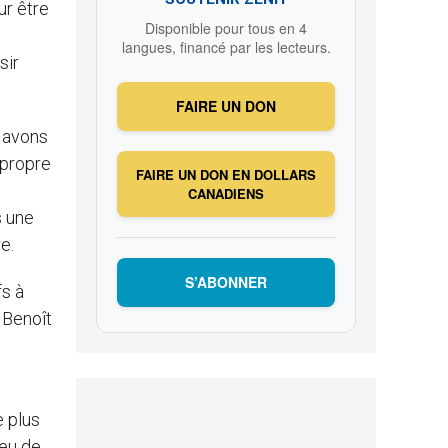
ur être
Disponible pour tous en 4
langues, financé par les lecteurs.
sir
FAIRE UN DON
s avons
 propre
FAIRE UN DON EN DOLLARS
CANADIENS
s une
e.
S’ABONNER
fs à
 Benoît
e plus
ieu de