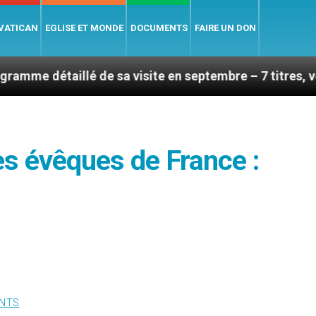
 VATICAN
EGLISE ET MONDE
DOCUMENTS
FAIRE UN DON
lé de sa visite en septembre – 7 titres, vendredi 7 aoû
s évêques de France :
NTS