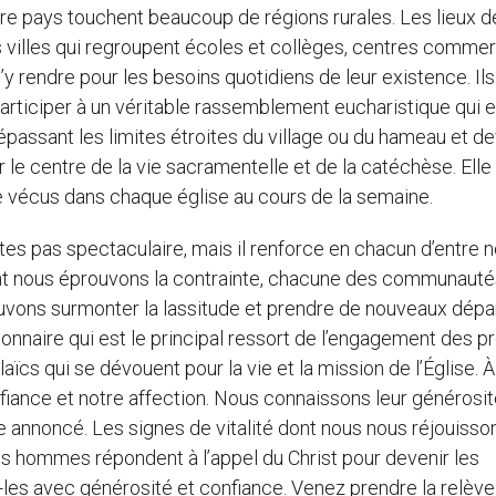
 pays touchent beaucoup de régions rurales. Les lieux de
 villes qui regroupent écoles et collèges, centres commer
y rendre pour les besoins quotidiens de leur existence. Ils
articiper à un véritable rassemblement eucharistique qui e
passant les limites étroites du village ou du hameau et de
 le centre de la vie sacramentelle et de la catéchèse. Elle 
e vécus dans chaque église au cours de la semaine.
rtes pas spectaculaire, mais il renforce en chacun d’entre n
dont nous éprouvons la contrainte, chacune des communaut
vons surmonter la lassitude et prendre de nouveaux dépar
nnaire qui est le principal ressort de l’engagement des pr
aïcs qui se dévouent pour la vie et la mission de l’Église. À
iance et notre affection. Nous connaissons leur générosit
re annoncé. Les signes de vitalité dont nous nous réjouisso
des hommes répondent à l’appel du Christ pour devenir les
-les avec générosité et confiance. Venez prendre la relève