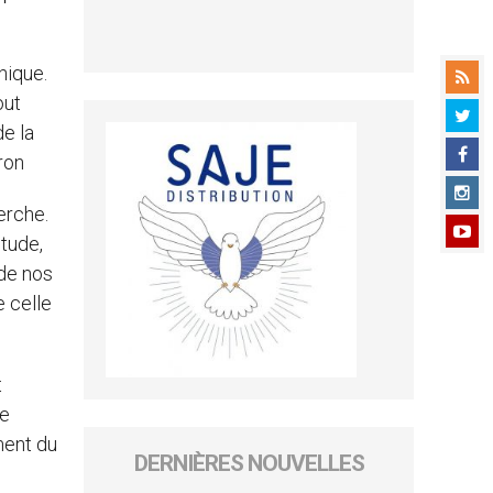
thique.
out
de la
ron
erche.
étude,
 de nos
e celle
t
Le
ment du
DERNIÈRES NOUVELLES