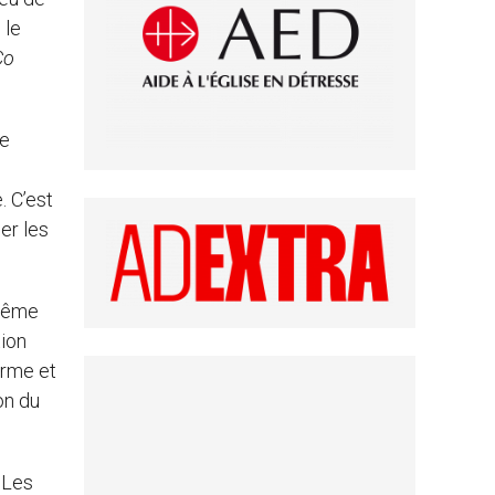
 le
Co
ne
. C’est
er les
 même
tion
irme et
on du
 Les