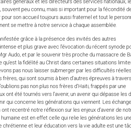
aires généraux et les directeurs des services nationaux, l
il, souvent peu connu, mais si important pour la fécondité d
our son accueil toujours aussi fraternel et tout le person
ennent se mettre à notre service à chaque assemblée.
ifestée grâce à la présence des invités des autres
intense et plus grave avec l’évocation du récent synode po
Mgr Audo, et par le souvenir très proche du massacre de 
u’est la fidélité au Christ dans certaines situations limite
vons pas nous laisser submerger par les difficultés réelle
 frères, qui sont soumis à bien d’autres épreuves à travers
’oublions pas non plus nos frères d’Haïti, frappés par une
x ont été tournés vers l’avenir, un avenir qui dépasse les 
nir qui concerne les générations qui viennent. Les échang
s ont recentré notre réflexion sur les enjeux d’avenir de not
 humaine est en effet celle qui relie les générations les un
vie chrétienne et leur éducation vers la vie adulte est une t