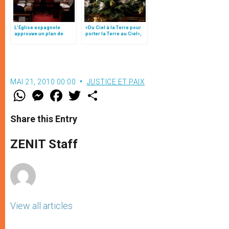
L’Église espagnole
«Du Ciel à la Terre pour
approuve un plan de
porter la Terre au Ciel»,
réparation pour les
par Mgr Francesco Follo
victimes d’abus sexuels
MAI 21, 2010 00:00
JUSTICE ET PAIX
W
M
F
T
S
h
e
a
w
h
a
s
c
i
a
t
s
e
t
r
Share this Entry
s
e
b
t
e
A
n
o
e
p
g
o
r
ZENIT Staff
p
e
k
r
View all articles