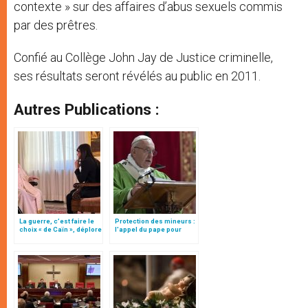
contexte » sur des affaires d’abus sexuels commis
par des prêtres.
Confié au Collège John Jay de Justice criminelle,
ses résultats seront révélés au public en 2011.
Autres Publications :
La guerre, c’est faire le
Protection des mineurs :
choix « de Caïn », déplore
l'appel du pape pour
le pape François
éradiquer ces "crimes
abominables qui doivent
disparaître de la face de
la terre"