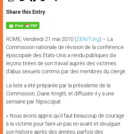
h
e
a
w
h
a
s
c
i
a
t
s
e
t
r
Share this Entry
s
e
b
t
e
A
n
o
e
p
g
o
r
p
e
k
r
ROME, Vendredi 21 mai 2010 (
ZENIT.org
) – La
Commission nationale de révision de la conférence
épiscopale des Etats-Unis a rendu publiques dix
leçons tirées de son travail auprès des victimes
d’abus sexuels commis par des membres du clergé.
La liste a été préparée par la présidente de la
Commission, Diane Knight, et diffusée il y a une
semaine par l’épiscopat.
« Nous avons appris qu’il faut beaucoup de courage
à la victime pour faire un pas en avant et divulguer
son histoire après des années, parfois des