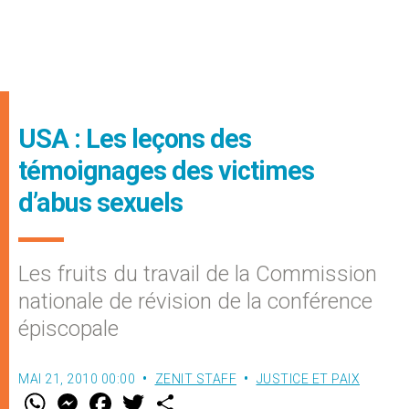
USA : Les leçons des
témoignages des victimes
d’abus sexuels
Les fruits du travail de la Commission
nationale de révision de la conférence
épiscopale
MAI 21, 2010 00:00
ZENIT STAFF
JUSTICE ET PAIX
W
M
F
T
S