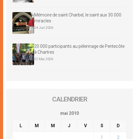
Mémoire de saint Charbel, le saint aux 30 000
miracles
24 Juil 2026
20 000 participants au pèlerinage de Pentecôte
à Chartres
22 Mai 2026
CALENDRIER
mai 2010
L
M
M
J
V
S
D
1
2