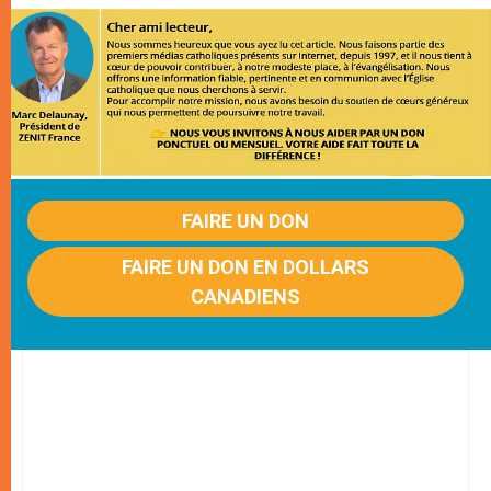
FAIRE UN DON
FAIRE UN DON EN DOLLARS
CANADIENS