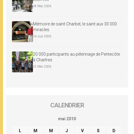
28 Mai 2026
Mémoire de saint Charbel, le saint aux 30 000
miracles
24 Juil 2026
20 000 participants au pèlerinage de Pentecôte
à Chartres
22 Mai 2026
CALENDRIER
mai 2010
L
M
M
J
V
S
D