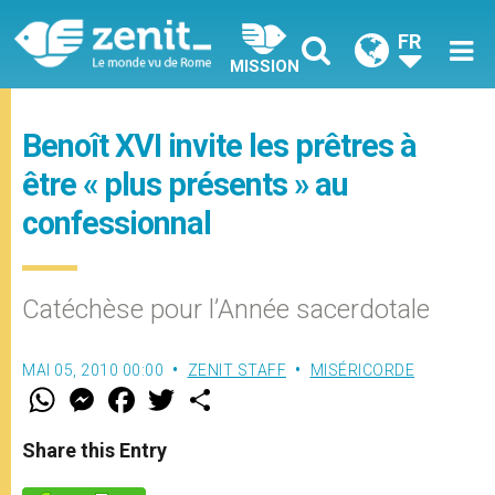
FR
MISSION
Benoît XVI invite les prêtres à
être « plus présents » au
confessionnal
Catéchèse pour l’Année sacerdotale
MAI 05, 2010 00:00
ZENIT STAFF
MISÉRICORDE
W
M
F
T
S
h
e
a
w
h
a
s
c
i
a
t
s
e
t
r
Share this Entry
s
e
b
t
e
A
n
o
e