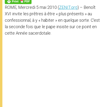
p
g
o
r
p
e
k
ROME, Mercredi 5 mai 2010 (
ZENIT.org
) – Benoît
r
XVI invite les prêtres à être « plus présents » au
confessionnal, à y « habiter » en quelque sorte. C’est
la seconde fois que le pape insiste sur ce point en
cette Année sacerdotale.