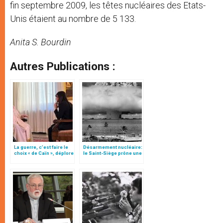
fin septembre 2009, les têtes nucléaires des Etats-
Unis étaient au nombre de 5 133.
Anita S. Bourdin
Autres Publications :
La guerre, c’est faire le
Désarmement nucléaire:
choix « de Caïn », déplore
le Saint-Siège prône une
le pape François
"conception positive de
la paix"