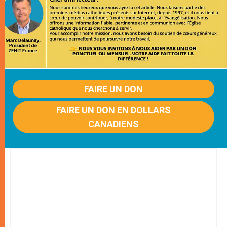
FAIRE UN DON
FAIRE UN DON EN DOLLARS
CANADIENS