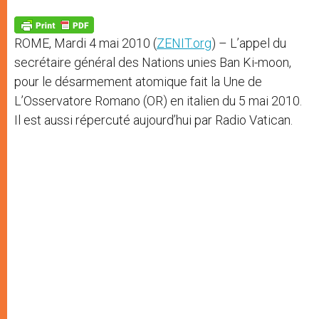
A
n
o
e
p
g
o
r
p
e
k
ROME, Mardi 4 mai 2010 (
ZENIT.org
) – L’appel du
r
secrétaire général des Nations unies Ban Ki-moon,
pour le désarmement atomique fait la Une de
L’Osservatore Romano (OR) en italien du 5 mai 2010.
Il est aussi répercuté aujourd’hui par Radio Vatican.