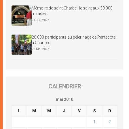
Mémoire de saint Charbel, le saint aux 30 000
miracles
24 Juil 2026
20 000 participants au pèlerinage de Pentecôte
à Chartres
22 Mai 2026
CALENDRIER
mai 2010
L
M
M
J
V
S
D
1
2