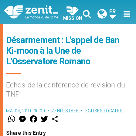
FR
MISSION
Désarmement : L’appel de Ban
Ki-moon à la Une de
L’Osservatore Romano
Echos de la conférence de révision du
TNP
MAI 04, 2010 00:00
ZENIT STAFF
EGLISES LOCALES
W
M
F
T
S
h
e
a
w
h
a
s
c
i
a
t
s
e
t
r
Share this Entry
s
e
b
t
e