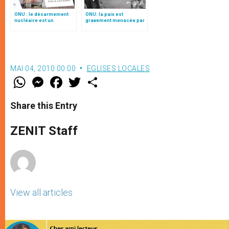
ONU : le désarmement
ONU: la paix est
nucléaire est un
gravement menacée par
processus basé sur la
la production croissante
confiance mutuelle
d'armes
(traduction complète)
MAI 04, 2010 00:00
EGLISES LOCALES
W
M
F
T
S
h
e
a
w
h
a
s
c
i
a
t
s
e
t
r
Share this Entry
s
e
b
t
e
A
n
o
e
p
g
o
r
ZENIT Staff
p
e
k
r
View all articles