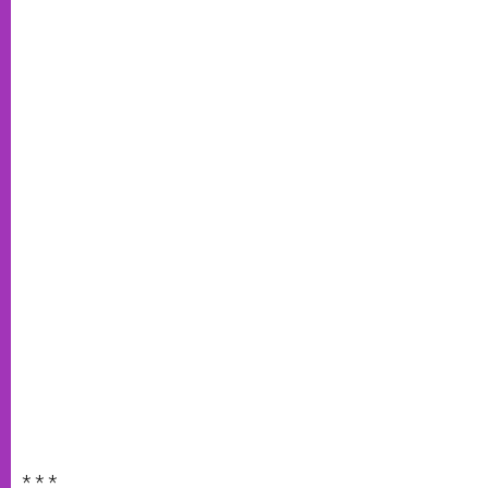
* * *