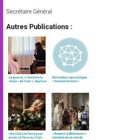
Secrétaire Général
Autres Publications :
La guerre, c’est faire le
Exhortation apostolique
choix « de Caïn », déplore
« Verbum Domini »
le pape François
«Du Ciel à la Terre pour
« Revenir à Bethléem! »:
porter la Terre au Ciel»,
homélie de la nuit de