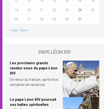
12
13
14
15
16
17
18
19
20
21
22
23
24
25
26
27
28
29
30
31
« Sep
Nov »
PAPE LÉON XIV
Les prochains grands
rendez-vous du pape Léon
XIV
De retour au Vatican, après trois
semaines de vacances
Le pape Léon XIV poursuit
ses haltes spirituelles