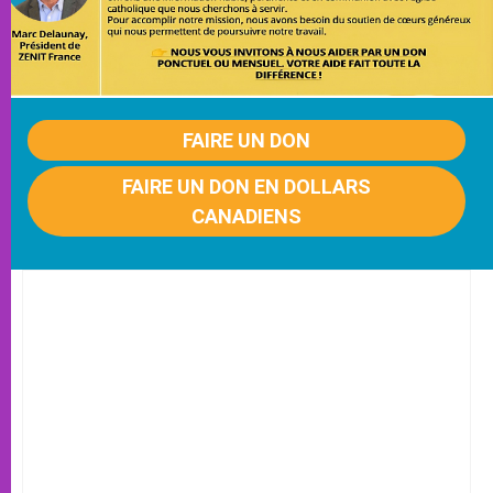
FAIRE UN DON
FAIRE UN DON EN DOLLARS
CANADIENS