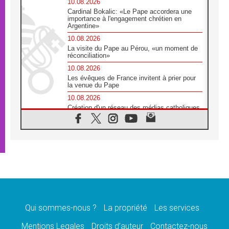
10.08.2026
Cardinal Bokalic: «Le Pape accordera une
importance à l'engagement chrétien en
Argentine»
10.08.2026
La visite du Pape au Pérou, «un moment de
réconciliation»
10.08.2026
Les évêques de France invitent à prier pour
la venue du Pape
10.08.2026
Création d'un réseau des médias catholiques
au Tchad
10.08.2026
Indonésie: un dollar pour la construction de
219 églises
09.08.2026
Angélus: Léon XIV exhorte à la foi en Dieu
dépouillée de tout orgueil
09.08.2026
Le Pape lance un appel à la paix au Soudan
et à la protection des civils
Qui sommes-nous ?
La propriété
Les services
09.08.2026
Mentions Legales
Droits d’auteur
Contactez-nous
Déclaration d'Addis-Abeba du SCEAM sur