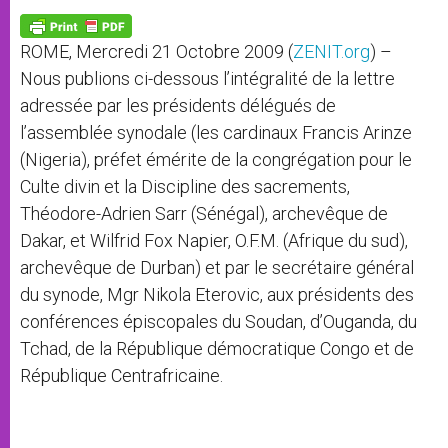
A
n
o
e
p
g
o
r
p
e
k
ROME, Mercredi 21 Octobre 2009 (
ZENIT.org
) –
r
Nous publions ci-dessous l’intégralité de la lettre
adressée par les présidents délégués de
l’assemblée synodale (les cardinaux Francis Arinze
(Nigeria), préfet émérite de la congrégation pour le
Culte divin et la Discipline des sacrements,
Théodore-Adrien Sarr (Sénégal), archevêque de
Dakar, et Wilfrid Fox Napier, O.F.M. (Afrique du sud),
archevêque de Durban) et par le secrétaire général
du synode, Mgr Nikola Eterovic, aux présidents des
conférences épiscopales du Soudan, d’Ouganda, du
Tchad, de la République démocratique Congo et de
République Centrafricaine.