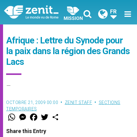
FR
MISSION
Afrique : Lettre du Synode pour
la paix dans la région des Grands
Lacs
–
OCTOBRE 21, 2009 00:00
ZENIT STAFF
SECTIONS
TEMPORAIRES
W
M
F
T
S
h
e
a
w
h
a
s
c
i
a
t
s
e
t
r
Share this Entry
s
e
b
t
e