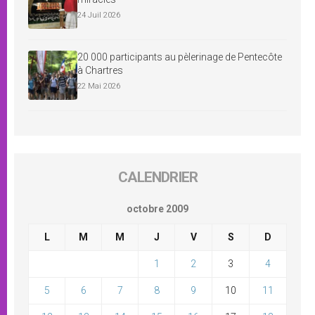
24 Juil 2026
20 000 participants au pèlerinage de Pentecôte
à Chartres
22 Mai 2026
CALENDRIER
octobre 2009
L
M
M
J
V
S
D
1
2
3
4
5
6
7
8
9
10
11