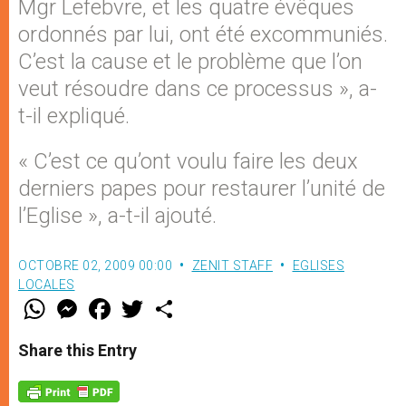
Mgr Lefebvre, et les quatre évêques
ordonnés par lui, ont été excommuniés.
C’est la cause et le problème que l’on
veut résoudre dans ce processus », a-
t-il expliqué.
« C’est ce qu’ont voulu faire les deux
derniers papes pour restaurer l’unité de
l’Eglise », a-t-il ajouté.
OCTOBRE 02, 2009 00:00
ZENIT STAFF
EGLISES
LOCALES
W
M
F
T
S
h
e
a
w
h
a
s
c
i
a
t
s
e
t
r
Share this Entry
s
e
b
t
e
A
n
o
e
p
g
o
r
p
e
k