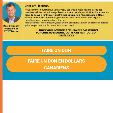
FAIRE UN DON
FAIRE UN DON EN DOLLARS
CANADIENS